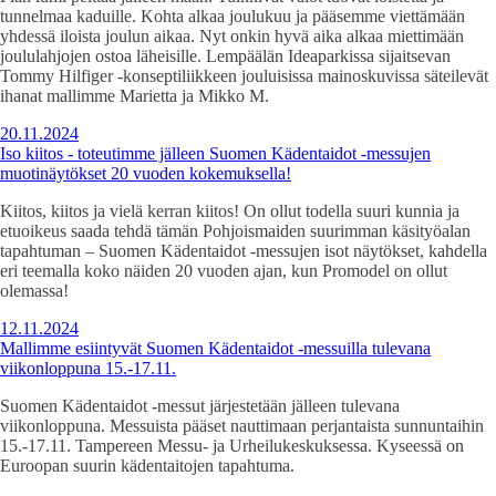
tunnelmaa kaduille. Kohta alkaa joulukuu ja pääsemme viettämään
yhdessä iloista joulun aikaa. Nyt onkin hyvä aika alkaa miettimään
joululahjojen ostoa läheisille. Lempäälän Ideaparkissa sijaitsevan
Tommy Hilfiger -konseptiliikkeen jouluisissa mainoskuvissa säteilevät
ihanat mallimme Marietta ja Mikko M.
20.11.2024
Iso kiitos - toteutimme jälleen Suomen Kädentaidot -messujen
muotinäytökset 20 vuoden kokemuksella!
Kiitos, kiitos ja vielä kerran kiitos! On ollut todella suuri kunnia ja
etuoikeus saada tehdä tämän Pohjoismaiden suurimman käsityöalan
tapahtuman – Suomen Kädentaidot -messujen isot näytökset, kahdella
eri teemalla koko näiden 20 vuoden ajan, kun Promodel on ollut
olemassa!
12.11.2024
Mallimme esiintyvät Suomen Kädentaidot -messuilla tulevana
viikonloppuna 15.-17.11.
Suomen Kädentaidot -messut järjestetään jälleen tulevana
viikonloppuna. Messuista pääset nauttimaan perjantaista sunnuntaihin
15.-17.11. Tampereen Messu- ja Urheilukeskuksessa. Kyseessä on
Euroopan suurin kädentaitojen tapahtuma.