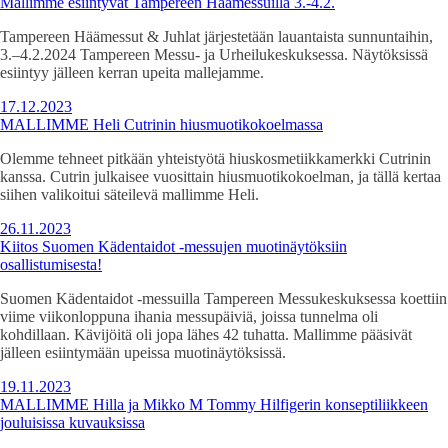
Mallimme esiintyvät Tampereen Häämessuilla 3.-4.2.
Tampereen Häämessut & Juhlat järjestetään lauantaista sunnuntaihin,
3.–4.2.2024 Tampereen Messu- ja Urheilukeskuksessa. Näytöksissä
esiintyy jälleen kerran upeita mallejamme.
17.12.2023
MALLIMME Heli Cutrinin hiusmuotikokoelmassa
Olemme tehneet pitkään yhteistyötä hiuskosmetiikkamerkki Cutrinin
kanssa. Cutrin julkaisee vuosittain hiusmuotikokoelman, ja tällä kertaa
siihen valikoitui säteilevä mallimme Heli.
26.11.2023
Kiitos Suomen Kädentaidot -messujen muotinäytöksiin
osallistumisesta!
Suomen Kädentaidot -messuilla Tampereen Messukeskuksessa koettiin
viime viikonloppuna ihania messupäiviä, joissa tunnelma oli
kohdillaan. Kävijöitä oli jopa lähes 42 tuhatta. Mallimme pääsivät
jälleen esiintymään upeissa muotinäytöksissä.
19.11.2023
MALLIMME Hilla ja Mikko M Tommy Hilfigerin konseptiliikkeen
jouluisissa kuvauksissa