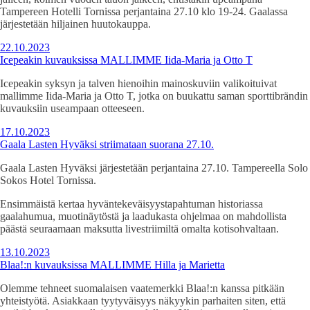
Tampereen Hotelli Tornissa perjantaina 27.10 klo 19-24. Gaalassa
järjestetään hiljainen huutokauppa.
22.10.2023
Icepeakin kuvauksissa MALLIMME Iida-Maria ja Otto T
Icepeakin syksyn ja talven hienoihin mainoskuviin valikoituivat
mallimme Iida-Maria ja Otto T, jotka on buukattu saman sporttibrändin
kuvauksiin useampaan otteeseen.
17.10.2023
Gaala Lasten Hyväksi striimataan suorana 27.10.
Gaala Lasten Hyväksi järjestetään perjantaina 27.10. Tampereella Solo
Sokos Hotel Tornissa.
Ensimmäistä kertaa hyväntekeväisyystapahtuman historiassa
gaalahumua, muotinäytöstä ja laadukasta ohjelmaa on mahdollista
päästä seuraamaan maksutta livestriimiltä omalta kotisohvaltaan.
13.10.2023
Blaa!:n kuvauksissa MALLIMME Hilla ja Marietta
Olemme tehneet suomalaisen vaatemerkki Blaa!:n kanssa pitkään
yhteistyötä. Asiakkaan tyytyväisyys näkyykin parhaiten siten, että