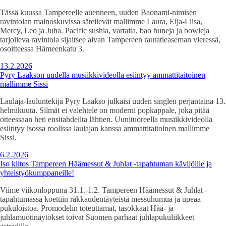
Tässä kuussa Tampereelle auenneen, uuden Baonami-nimisen
ravintolan mainoskuvissa säteilevät mallimme Laura, Eija-Liisa,
Mercy, Leo ja Juha. Pacific sushia, vartaita, bao buneja ja bowleja
tarjoileva ravintola sijaitsee aivan Tampereen rautatieaseman vieressä,
osoitteessa Hämeenkatu 3.
13.2.2026
Pyry Laakson uudella musiikkivideolla esiintyy ammattitaitoinen
mallimme Sissi
Laulaja-lauluntekijä Pyry Laakso julkaisi uuden singlen perjantaina 13.
helmikuuta. Silmät ei valehtele on moderni popkappale, joka pitää
otteessaan heti ensitahdeilta lähtien. Uunituoreella musiikkivideolla
esiintyy isossa roolissa laulajan kanssa ammattitaitoinen mallimme
Sissi.
6.2.2026
Iso kiitos Tampereen Häämessut & Juhlat -tapahtuman kävijöille ja
yhteistyökumppaneille!
Viime viikonloppuna 31.1.-1.2. Tampereen Häämessut & Juhlat -
tapahtumassa koettiin rakkaudentäyteistä messuhumua ja upeaa
pukuloistoa. Promodelin toteuttamat, tasokkaat Hää- ja
juhlamuotinäytökset toivat Suomen parhaat juhlapukuliikkeet