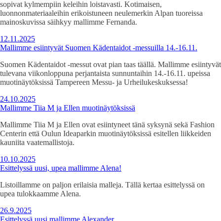
sopivat kylmempiin keleihin loistavasti. Kotimaisen,
luonnonmateriaaleihin erikoistuneen neulemerkin Alpan tuoreissa
mainoskuvissa säihkyy mallimme Fernanda.
12.11.2025
Mallimme esiintyvät Suomen Kädentaidot -messuilla 14.-16.11.
Suomen Kädentaidot -messut ovat pian taas täällä. Mallimme esiintyvät
tulevana viikonloppuna perjantaista sunnuntaihin 14.-16.11. upeissa
muotinäytöksissä Tampereen Messu- ja Urheilukeskuksessa!
24.10.2025
Mallimme Tiia M ja Ellen muotinäytöksissä
Mallimme Tiia M ja Ellen ovat esiintyneet tänä syksynä sekä Fashion
Centerin että Oulun Ideaparkin muotinäytöksissä esitellen liikkeiden
kauniita vaatemallistoja.
10.10.2025
Esittelyssä uusi, upea mallimme Alena!
Listoillamme on paljon erilaisia malleja. Tällä kertaa esittelyssä on
upea tulokkaamme Alena.
26.9.2025
Esittelyssä uusi mallimme Alexander