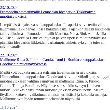
23.10.2024
Promodelin ammattimallit Lempäälän Ideaparkin Takkipäivän
muotinäytöksissä
Lempäälässä sijaitsevassa kauppakeskus Ideaparkissa vietettiin viime
lauantaina Takkipäivää, jossa haluttiin esitellä ajankohtaisesti liikkeiden
takkivalikoimaa. Promodelin mallit Marietta, Neea, Sini, Anni J, Tiia
M, Ellen, Aleksi ja Lauri esiintyivät päivän upeissa muotinäytöksissä
päällään Ideaparkin liikkeiden parhaimpia takkeja syksyn ja tulevan
talven varalle.
22.10.2024
Mallimme Riina S, Pirkko, Carola, Tomi ja Boniface kauppakeskus
Goodmanin muotinäytöksessä
Meiltä voit buukata malleja erilaisiin tapahtumiin ja näytöksiin.
Hämeenlinnan kauppakeskus Goodmanissa viime viikolla järjestettyyn
muotinäytökseen valittiin esiintymään mallimme Riina S, Pirkko,
Carola, Tomi ja Boniface. Näytöksessä esiteltiin syksyn ja talven
muotia. Asiakas halusi tähän muotinäytökseen diversiteettiä. Meiltä
löydätkin kattavan valikoiman erilaisia, eri ikäisiä ja kokoisia malleja.
Mallimme ovat hyvin tottuneita tekemään näytöksiä.
11.10.2024