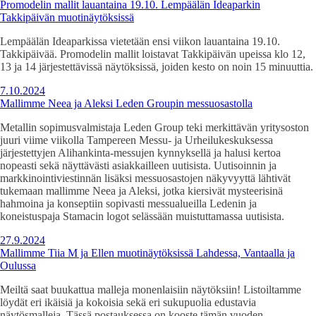
Promodelin mallit lauantaina 19.10. Lempäälän Ideaparkin
Takkipäivän muotinäytöksissä
Lempäälän Ideaparkissa vietetään ensi viikon lauantaina 19.10.
Takkipäivää. Promodelin mallit loistavat Takkipäivän upeissa klo 12,
13 ja 14 järjestettävissä näytöksissä, joiden kesto on noin 15 minuuttia.
7.10.2024
Mallimme Neea ja Aleksi Leden Groupin messuosastolla
Metallin sopimusvalmistaja Leden Group teki merkittävän yritysoston
juuri viime viikolla Tampereen Messu- ja Urheilukeskuksessa
järjestettyjen Alihankinta-messujen kynnyksellä ja halusi kertoa
nopeasti sekä näyttävästi asiakkailleen uutisista. Uutisoinnin ja
markkinointiviestinnän lisäksi messuosastojen näkyvyyttä lähtivät
tukemaan mallimme Neea ja Aleksi, jotka kiersivät mysteerisinä
hahmoina ja konseptiin sopivasti messualueilla Ledenin ja
koneistuspaja Stamacin logot selässään muistuttamassa uutisista.
27.9.2024
Mallimme Tiia M ja Ellen muotinäytöksissä Lahdessa, Vantaalla ja
Oulussa
Meiltä saat buukattua malleja monenlaisiin näytöksiin! Listoiltamme
löydät eri ikäisiä ja kokoisia sekä eri sukupuolia edustavia
näytösmalleja. Tässä postauksessa on kooste tämän vuoden