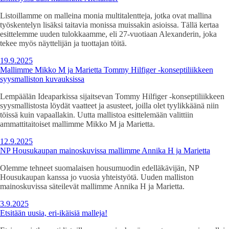
Listoillamme on malleina monia multitalentteja, jotka ovat mallina
työskentelyn lisäksi taitavia monissa muissakin asioissa. Tällä kertaa
esittelemme uuden tulokkaamme, eli 27-vuotiaan Alexanderin, joka
tekee myös näyttelijän ja tuottajan töitä.
19.9.2025
Mallimme Mikko M ja Marietta Tommy Hilfiger -konseptiliikkeen
syysmalliston kuvauksissa
Lempäälän Ideaparkissa sijaitsevan Tommy Hilfiger -konseptiliikkeen
syysmallistosta löydät vaatteet ja asusteet, joilla olet tyylikkäänä niin
töissä kuin vapaallakin. Uutta mallistoa esittelemään valittiin
ammattitaitoiset mallimme Mikko M ja Marietta.
12.9.2025
NP Housukaupan mainoskuvissa mallimme Annika H ja Marietta
Olemme tehneet suomalaisen housumuodin edelläkävijän, NP
Housukaupan kanssa jo vuosia yhteistyötä. Uuden malliston
mainoskuvissa säteilevät mallimme Annika H ja Marietta.
3.9.2025
Etsitään uusia, eri-ikäisiä malleja!