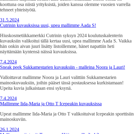
koottuna osa niistä yrityksistä, joiden kanssa olemme vuosien varrella
tehneet yhteistyötä.
31.5.2024
Cutrinin kuvauksissa uusi, upea mallimme Aada S!
Hiuskosmetiikkamerkki Cutrinin syksyn 2024 koulutuskalenterin
kuvauksiin valikoitui tällä kertaa uusi, upea mallimme Aada S. Vaikka
hän onkin aivan juuri lisätty listoillemme, hänet napattiin heti
näyttämään kyntensä näissä kuvauksissa.
7.4.2024
Sneak peek Sukkamestarien kuvauksiin - malleina Noora ja Lauri!
Valloittavat mallimme Noora ja Lauri valittiin Sukkamestarien
mainoskuvauksiin, joihin pääset tässä postauksessa kurkistamaan!
Upeita kuvia julkaistaan ensi syksynä.
7.4.2024
Mallimme Iida-Maria ja Otto T Icepeakin kuvauksissa
Upeat mallimme Iida-Maria ja Otto T valikoituivat Icepeakin sporttisiin
mainoskuviin.
26.1.2024