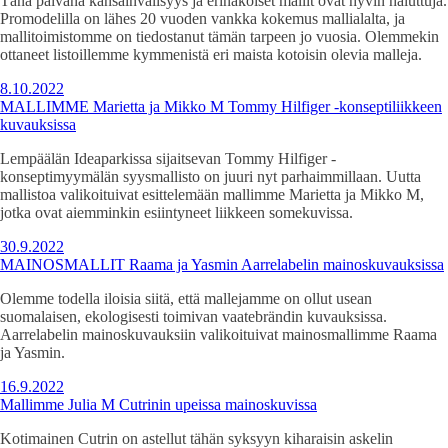
Tänä päivänä kansainvälisyys ja erinäköiset mallit ovat hyvin haluttuja.
Promodelilla on lähes 20 vuoden vankka kokemus mallialalta, ja
mallitoimistomme on tiedostanut tämän tarpeen jo vuosia. Olemmekin
ottaneet listoillemme kymmenistä eri maista kotoisin olevia malleja.
8.10.2022
MALLIMME Marietta ja Mikko M Tommy Hilfiger -konseptiliikkeen
kuvauksissa
Lempäälän Ideaparkissa sijaitsevan Tommy Hilfiger -
konseptimyymälän syysmallisto on juuri nyt parhaimmillaan. Uutta
mallistoa valikoituivat esittelemään mallimme Marietta ja Mikko M,
jotka ovat aiemminkin esiintyneet liikkeen somekuvissa.
30.9.2022
MAINOSMALLIT Raama ja Yasmin Aarrelabelin mainoskuvauksissa
Olemme todella iloisia siitä, että mallejamme on ollut usean
suomalaisen, ekologisesti toimivan vaatebrändin kuvauksissa.
Aarrelabelin mainoskuvauksiin valikoituivat mainosmallimme Raama
ja Yasmin.
16.9.2022
Mallimme Julia M Cutrinin upeissa mainoskuvissa
Kotimainen Cutrin on astellut tähän syksyyn kiharaisin askelin