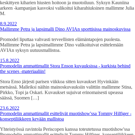
keskittyen kiharien hiusten hoitoon ja muotoiluun. Syksyn Kauniina
arkeen -kampanjan kasvoksi valikoitui kiharahiuksinen mallimme Julia
M.
8.9.2022
Mallimme Petra ja lapsimalli Dino AVIAn sporttisissa mainoskuvissa
Promodel liputtaa vahvasti terveellisten elämäntapojen puolesta.
Mallimme Petra ja lapsimallimme Dino valikoituivat esittelemään
AVIAn syksyn uutuusmallistoa.
15.8.2022
Promodelin ammattimallit Stora Enson kuvauksissa - kurkista behind
the scenes -materiaaliin!
Stora Enso järjesti parisen viikkoa sitten kuvaukset Hyvinkään
metsässä. Malleiksi näihin mainoskuvauksiin valittiin mallimme Stina,
Pirkko, Topi ja Oskari. Kuvaukset sujuivat erinomaisesti upeassa
säässä, Suomen […]
23.6.2022
Promodelin ammattimallit esittelivät muotishow'ssa Tommy Hilfiger -
konseptiliikkeen kevään mallistoa
Yhteistyössä ravintola Periscopen kanssa toteutetussa muotishow'ssa
Promodelin ammattimallit esittelivät Tommy Hilfiger -konseptiliikkeen