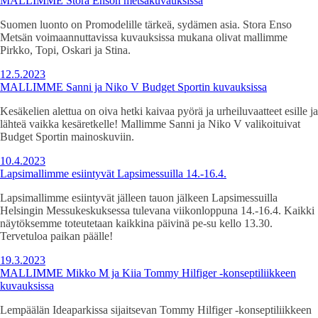
MALLIMME Stora Enson metsäkuvauksissa
Suomen luonto on Promodelille tärkeä, sydämen asia. Stora Enso
Metsän voimaannuttavissa kuvauksissa mukana olivat mallimme
Pirkko, Topi, Oskari ja Stina.
12.5.2023
MALLIMME Sanni ja Niko V Budget Sportin kuvauksissa
Kesäkelien alettua on oiva hetki kaivaa pyörä ja urheiluvaatteet esille ja
lähteä vaikka kesäretkelle! Mallimme Sanni ja Niko V valikoituivat
Budget Sportin mainoskuviin.
10.4.2023
Lapsimallimme esiintyvät Lapsimessuilla 14.-16.4.
Lapsimallimme esiintyvät jälleen tauon jälkeen Lapsimessuilla
Helsingin Messukeskuksessa tulevana viikonloppuna 14.-16.4. Kaikki
näytöksemme toteutetaan kaikkina päivinä pe-su kello 13.30.
Tervetuloa paikan päälle!
19.3.2023
MALLIMME Mikko M ja Kiia Tommy Hilfiger -konseptiliikkeen
kuvauksissa
Lempäälän Ideaparkissa sijaitsevan Tommy Hilfiger -konseptiliikkeen