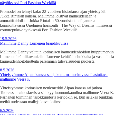
näytöksessä Pori Fashion Weekillä
Promodel on tehnyt koko 22-vuotisen historiansa ajan yhteistyötä
Jukka Rintalan kanssa. Mallimme loistivat kauneudellaan ja
ammattitaidollaan Jukka Rintalan 50-vuotista taiteilijanuraa
kunnioittavassa Unelmien horisontti - The Way of Dreams -nimisessä
couturepuku-näytöksessä Pori Fashion Weekillä.
19.5.2026
Mallimme Danny Lumenen brändikuvissa
Mallimme Danny valittiin kotimaisen kauneudenhoidon huippumerkin
Lumenen brändikuvauksiin. Lumene kehittää tehokkaita ja vastuullisia
kauneudenhoitotuotteita paremman tulevaisuuden puolesta.
8.5.2026
Yhteistyömme Alpan kanssa sai jatkoa - mainoskuvissa ihastuttava
mallimme Veera K
Yhteistyömme kotimaisen neulemerkki Alpan kanssa sai jatkoa.
Tuoreissa mainoskuvissa säihkyy luonnonkauniina mallimme Veera K.
Parhaiten toiminnan tasokkuudesta kertookin se, kun asiakas buukkaa
meiltä uudestaan malleja kuvauksiinsa.
6.5.2026