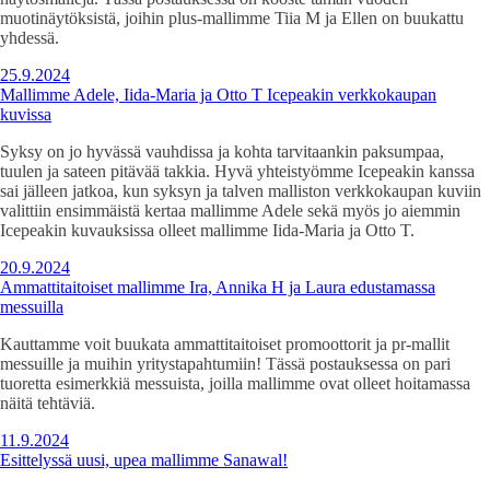
muotinäytöksistä, joihin plus-mallimme Tiia M ja Ellen on buukattu
yhdessä.
25.9.2024
Mallimme Adele, Iida-Maria ja Otto T Icepeakin verkkokaupan
kuvissa
Syksy on jo hyvässä vauhdissa ja kohta tarvitaankin paksumpaa,
tuulen ja sateen pitävää takkia. Hyvä yhteistyömme Icepeakin kanssa
sai jälleen jatkoa, kun syksyn ja talven malliston verkkokaupan kuviin
valittiin ensimmäistä kertaa mallimme Adele sekä myös jo aiemmin
Icepeakin kuvauksissa olleet mallimme Iida-Maria ja Otto T.
20.9.2024
Ammattitaitoiset mallimme Ira, Annika H ja Laura edustamassa
messuilla
Kauttamme voit buukata ammattitaitoiset promoottorit ja pr-mallit
messuille ja muihin yritystapahtumiin! Tässä postauksessa on pari
tuoretta esimerkkiä messuista, joilla mallimme ovat olleet hoitamassa
näitä tehtäviä.
11.9.2024
Esittelyssä uusi, upea mallimme Sanawal!