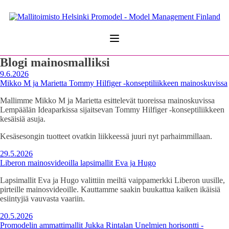
Blogi
mainosmalliksi
9.6.2026
Mikko M ja Marietta Tommy Hilfiger -konseptiliikkeen mainoskuvissa
Mallimme Mikko M ja Marietta esittelevät tuoreissa mainoskuvissa
Lempäälän Ideaparkissa sijaitsevan Tommy Hilfiger -konseptiliikkeen
kesäisiä asuja.
Kesäsesongin tuotteet ovatkin liikkeessä juuri nyt parhaimmillaan.
29.5.2026
Liberon mainosvideoilla lapsimallit Eva ja Hugo
Lapsimallit Eva ja Hugo valittiin meiltä vaippamerkki Liberon uusille,
pirteille mainosvideoille. Kauttamme saakin buukattua kaiken ikäisiä
esiintyjiä vauvasta vaariin.
20.5.2026
Promodelin ammattimallit Jukka Rintalan Unelmien horisontti -