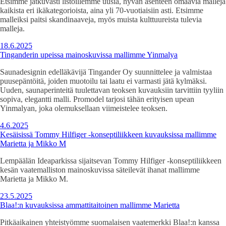
Etsimme jatkuvasti listoillemme uusia, hyvän asenteen omaavia malleja
kaikista eri ikäkategorioista, aina yli 70-vuotiaisiin asti. Etsimme
malleiksi paitsi skandinaaveja, myös muista kulttuureista tulevia
malleja.
18.6.2025
Tinganderin upeissa mainoskuvissa mallimme Yinmalya
Saunadesignin edelläkävijä Tingander Oy suunnittelee ja valmistaa
puusepäntöitä, joiden muotoilu tai laatu ei varmasti jätä kylmäksi.
Uuden, saunaperinteitä tuulettavan teoksen kuvauksiin tarvittiin tyyliin
sopiva, elegantti malli. Promodel tarjosi tähän erityisen upean
Yinmalyan, joka olemuksellaan viimeistelee teoksen.
4.6.2025
Kesäisissä Tommy Hilfiger -konseptiliikkeen kuvauksissa mallimme
Marietta ja Mikko M
Lempäälän Ideaparkissa sijaitsevan Tommy Hilfiger -konseptiliikkeen
kesän vaatemalliston mainoskuvissa säteilevät ihanat mallimme
Marietta ja Mikko M.
23.5.2025
Blaa!:n kuvauksissa ammattitaitoinen mallimme Marietta
Pitkäaikainen yhteistyömme suomalaisen vaatemerkki Blaa!:n kanssa