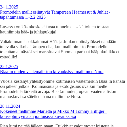
24.1.2025
Promodelin mallit esiintyvät Tampereen Häämessut & Juhlat -
tapahtumassa 1.-2.2.2025
Luvassa on käsinkosketeltavaa tunnelmaa sekä toinen toistaan
kauniimpia hää- ja juhlapukuja!
Valtakunnan tasokkaimmat Hää- ja Juhlamuotinäytökset nähdään
tulevalla viikolla Tampereella, kun mallitoimisto Promodelin
toteuttamat näytökset marssittavat Suomen parhaat hääpukuliikkeet
estradille!
22.1.2025
Blaa!:n uuden vaatemalliston kuvauksissa mallimme Nora
Vuosia kestänyt yhteistyömme kotimaisen vaatemerkin Blaa!:n kanssa
sai jälleen jatkoa. Kotimaisuus ja ekologisuus ovatkin meille
Promodelilla tärkeitä arvoja. Blaa!:n uuden, upean vaatemalliston
mainoskuvissa säteilee ihana mallimme Nora.
28.11.2024
Kokeneet mallimme Marietta ja Mikko M Tommy Hilfiger -
konseptimyymälän jouluisissa kuvauksissa
Pian lumi peittää jälleen maan. Tuikkivat valot tuovat loistetta ja