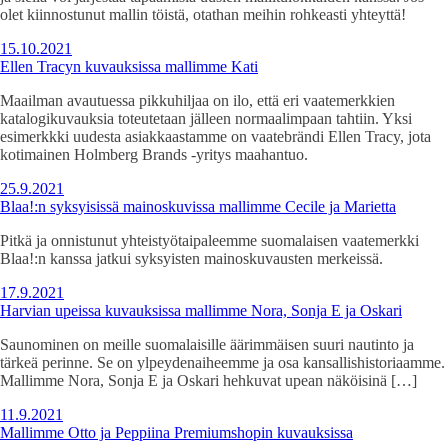
olet kiinnostunut mallin töistä, otathan meihin rohkeasti yhteyttä!
15.10.2021
Ellen Tracyn kuvauksissa mallimme Kati
Maailman avautuessa pikkuhiljaa on ilo, että eri vaatemerkkien
katalogikuvauksia toteutetaan jälleen normaalimpaan tahtiin. Yksi
esimerkkki uudesta asiakkaastamme on vaatebrändi Ellen Tracy, jota
kotimainen Holmberg Brands -yritys maahantuo.
25.9.2021
Blaa!:n syksyisissä mainoskuvissa mallimme Cecile ja Marietta
Pitkä ja onnistunut yhteistyötaipaleemme suomalaisen vaatemerkki
Blaa!:n kanssa jatkui syksyisten mainoskuvausten merkeissä.
17.9.2021
Harvian upeissa kuvauksissa mallimme Nora, Sonja E ja Oskari
Saunominen on meille suomalaisille äärimmäisen suuri nautinto ja
tärkeä perinne. Se on ylpeydenaiheemme ja osa kansallishistoriaamme.
Mallimme Nora, Sonja E ja Oskari hehkuvat upean näköisinä […]
11.9.2021
Mallimme Otto ja Peppiina Premiumshopin kuvauksissa