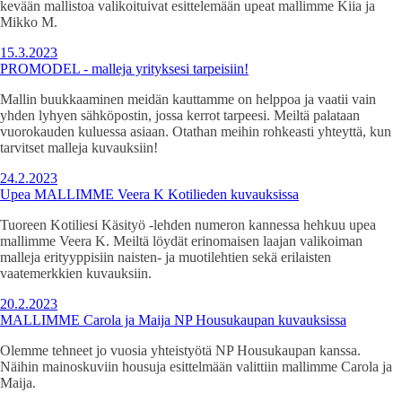
kevään mallistoa valikoituivat esittelemään upeat mallimme Kiia ja
Mikko M.
15.3.2023
PROMODEL - malleja yrityksesi tarpeisiin!
Mallin buukkaaminen meidän kauttamme on helppoa ja vaatii vain
yhden lyhyen sähköpostin, jossa kerrot tarpeesi. Meiltä palataan
vuorokauden kuluessa asiaan. Otathan meihin rohkeasti yhteyttä, kun
tarvitset malleja kuvauksiin!
24.2.2023
Upea MALLIMME Veera K Kotilieden kuvauksissa
Tuoreen Kotiliesi Käsityö -lehden numeron kannessa hehkuu upea
mallimme Veera K. Meiltä löydät erinomaisen laajan valikoiman
malleja erityyppisiin naisten- ja muotilehtien sekä erilaisten
vaatemerkkien kuvauksiin.
20.2.2023
MALLIMME Carola ja Maija NP Housukaupan kuvauksissa
Olemme tehneet jo vuosia yhteistyötä NP Housukaupan kanssa.
Näihin mainoskuviin housuja esittelmään valittiin mallimme Carola ja
Maija.