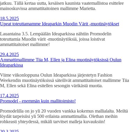
jatkuu. Tällä kertaa uutta, kesäisen kaunista vaatemallistoa esittelee
mainoskuvissa ammattitaitoinen mallimme Marietta.
18.5.2025
Upeat toteuttamamme Ideaparkin Muodin Värit -muotinäytökset
Lauantaina 3.5. Lempäälän Ideaparkissa nähtiin Promodelin
toteuttamia Muodin värit -muotinäytöksiä, joissa loistivat
ammattitaitoiset mallimme!
29.4.2025
Ammattimallimme Tiia M, Ellen ja Elina muotinäytöksissä Oulun
Ideaparkissa
Viime viikonloppuna Oulun Ideaparkissa järjestetyn Fashion
Weekendin muotinäytöksissä säteilivät ammattitaitoiset mallimme Tiia
M, Ellen sekä Elina esitellen sesongin värikästä muotia.
17.4.2025
Promodel - enemmän kuin mallitoimisto!
Promodelilla on jo yli 20 vuoden vankka kokemus mallialalta. Meiltä
löydät tarpeisiisi yli 500 erilaista ammattimallia. Olethan meihin
rohkeasti yhteydessä, mikäli tarvitset malleja kuvauksiin!
20.3.2025