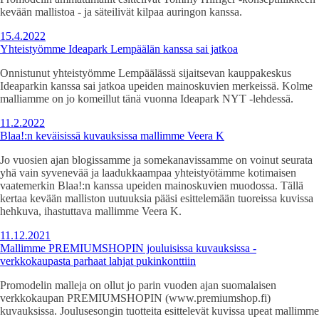
kevään mallistoa - ja säteilivät kilpaa auringon kanssa.
15.4.2022
Yhteistyömme Ideapark Lempäälän kanssa sai jatkoa
Onnistunut yhteistyömme Lempäälässä sijaitsevan kauppakeskus
Ideaparkin kanssa sai jatkoa upeiden mainoskuvien merkeissä. Kolme
malliamme on jo komeillut tänä vuonna Ideapark NYT -lehdessä.
11.2.2022
Blaa!:n keväisissä kuvauksissa mallimme Veera K
Jo vuosien ajan blogissamme ja somekanavissamme on voinut seurata
yhä vain syvenevää ja laadukkaampaa yhteistyötämme kotimaisen
vaatemerkin Blaa!:n kanssa upeiden mainoskuvien muodossa. Tällä
kertaa kevään malliston uutuuksia pääsi esittelemään tuoreissa kuvissa
hehkuva, ihastuttava mallimme Veera K.
11.12.2021
Mallimme PREMIUMSHOPIN jouluisissa kuvauksissa -
verkkokaupasta parhaat lahjat pukinkonttiin
Promodelin malleja on ollut jo parin vuoden ajan suomalaisen
verkkokaupan PREMIUMSHOPIN (www.premiumshop.fi)
kuvauksissa. Joulusesongin tuotteita esittelevät kuvissa upeat mallimme