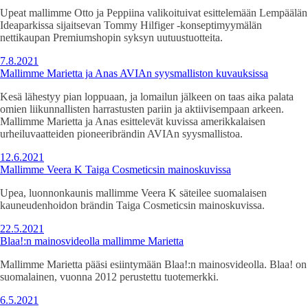
Upeat mallimme Otto ja Peppiina valikoituivat esittelemään Lempäälän
Ideaparkissa sijaitsevan Tommy Hilfiger -konseptimyymälän
nettikaupan Premiumshopin syksyn uutuustuotteita.
7.8.2021
Mallimme Marietta ja Anas AVIAn syysmalliston kuvauksissa
Kesä lähestyy pian loppuaan, ja lomailun jälkeen on taas aika palata
omien liikunnallisten harrastusten pariin ja aktiivisempaan arkeen.
Mallimme Marietta ja Anas esittelevät kuvissa amerikkalaisen
urheiluvaatteiden pioneeribrändin AVIAn syysmallistoa.
12.6.2021
Mallimme Veera K Taiga Cosmeticsin mainoskuvissa
Upea, luonnonkaunis mallimme Veera K säteilee suomalaisen
kauneudenhoidon brändin Taiga Cosmeticsin mainoskuvissa.
22.5.2021
Blaa!:n mainosvideolla mallimme Marietta
Mallimme Marietta pääsi esiintymään Blaa!:n mainosvideolla. Blaa! on
suomalainen, vuonna 2012 perustettu tuotemerkki.
6.5.2021