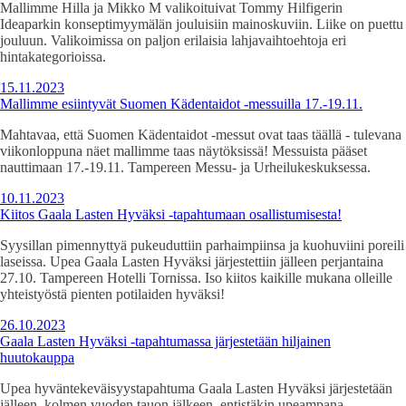
Mallimme Hilla ja Mikko M valikoituivat Tommy Hilfigerin
Ideaparkin konseptimyymälän jouluisiin mainoskuviin. Liike on puettu
jouluun. Valikoimissa on paljon erilaisia lahjavaihtoehtoja eri
hintakategorioissa.
15.11.2023
Mallimme esiintyvät Suomen Kädentaidot -messuilla 17.-19.11.
Mahtavaa, että Suomen Kädentaidot -messut ovat taas täällä - tulevana
viikonloppuna näet mallimme taas näytöksissä! Messuista pääset
nauttimaan 17.-19.11. Tampereen Messu- ja Urheilukeskuksessa.
10.11.2023
Kiitos Gaala Lasten Hyväksi -tapahtumaan osallistumisesta!
Syysillan pimennyttyä pukeuduttiin parhaimpiinsa ja kuohuviini poreili
laseissa. Upea Gaala Lasten Hyväksi järjestettiin jälleen perjantaina
27.10. Tampereen Hotelli Tornissa. Iso kiitos kaikille mukana olleille
yhteistyöstä pienten potilaiden hyväksi!
26.10.2023
Gaala Lasten Hyväksi -tapahtumassa järjestetään hiljainen
huutokauppa
Upea hyväntekeväisyystapahtuma Gaala Lasten Hyväksi järjestetään
jälleen, kolmen vuoden tauon jälkeen, entistäkin upeampana