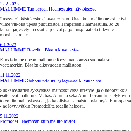
12.2.2023
MALLIMME Tampereen Häämessujen näytöksessä
Ilmassa oli käsinkosketeltavaa romantiikkaa, kun mallimme esittelivät
viime viikolla upeaa pukuloistoa Tampereen Häämessuilla. Jo 28.
kerran järjestetyt messut tarjosivat paljon inspiraatiota tuleville
morsiuspareille.
6.1.2023
MALLIMME Rozelina Blaa!n kuvauksissa
Kurkistimme upean mallimme Rozelinan kanssa suomalaisen
vaatemerkin, Blaa!:n alkuvuoden mallistoon!
11.11.2022
MALLIMME Sukkamestarien syksyisissä kuvauksissa
Sukkamestarien syksyisissä mainoskuvissa lifestyle- ja outdoorsukkia
esittelevät mallimme Matias, Anniina sekä Anni. Iloisiin fiilistelykuviin
toivottiin mainoskasvoja, jotka olisivat samaistuttavia myös Euroopassa
- ne löytyivätkin Promodelilta todella helposti.
5.11.2022
Promodel - enemmän kuin mallitoimisto!