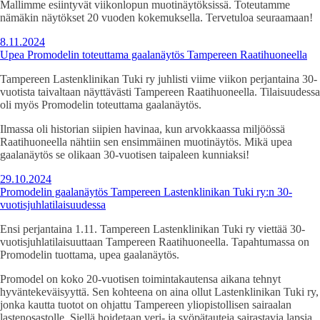
Mallimme esiintyvät viikonlopun muotinäytöksissä. Toteutamme
nämäkin näytökset 20 vuoden kokemuksella. Tervetuloa seuraamaan!
8.11.2024
Upea Promodelin toteuttama gaalanäytös Tampereen Raatihuoneella
Tampereen Lastenklinikan Tuki ry juhlisti viime viikon perjantaina 30-
vuotista taivaltaan näyttävästi Tampereen Raatihuoneella. Tilaisuudessa
oli myös Promodelin toteuttama gaalanäytös.
Ilmassa oli historian siipien havinaa, kun arvokkaassa miljöössä
Raatihuoneella nähtiin sen ensimmäinen muotinäytös. Mikä upea
gaalanäytös se olikaan 30-vuotisen taipaleen kunniaksi!
29.10.2024
Promodelin gaalanäytös Tampereen Lastenklinikan Tuki ry:n 30-
vuotisjuhlatilaisuudessa
Ensi perjantaina 1.11. Tampereen Lastenklinikan Tuki ry viettää 30-
vuotisjuhlatilaisuuttaan Tampereen Raatihuoneella. Tapahtumassa on
Promodelin tuottama, upea gaalanäytös.
Promodel on koko 20-vuotisen toimintakautensa aikana tehnyt
hyväntekeväisyyttä. Sen kohteena on aina ollut Lastenklinikan Tuki ry,
jonka kautta tuotot on ohjattu Tampereen yliopistollisen sairaalan
lastenosastolle. Siellä hoidetaan veri- ja syöpätauteja sairastavia lapsia.