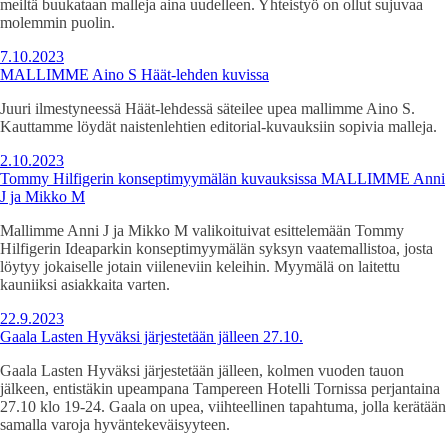
meiltä buukataan malleja aina uudelleen. Yhteistyö on ollut sujuvaa
molemmin puolin.
7.10.2023
MALLIMME Aino S Häät-lehden kuvissa
Juuri ilmestyneessä Häät-lehdessä säteilee upea mallimme Aino S.
Kauttamme löydät naistenlehtien editorial-kuvauksiin sopivia malleja.
2.10.2023
Tommy Hilfigerin konseptimyymälän kuvauksissa MALLIMME Anni
J ja Mikko M
Mallimme Anni J ja Mikko M valikoituivat esittelemään Tommy
Hilfigerin Ideaparkin konseptimyymälän syksyn vaatemallistoa, josta
löytyy jokaiselle jotain viileneviin keleihin. Myymälä on laitettu
kauniiksi asiakkaita varten.
22.9.2023
Gaala Lasten Hyväksi järjestetään jälleen 27.10.
Gaala Lasten Hyväksi järjestetään jälleen, kolmen vuoden tauon
jälkeen, entistäkin upeampana Tampereen Hotelli Tornissa perjantaina
27.10 klo 19-24. Gaala on upea, viihteellinen tapahtuma, jolla kerätään
samalla varoja hyväntekeväisyyteen.