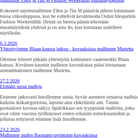
Mallimme Ellen ja Tiia M Fashion Weekendin muotinäytöksissä
Kokeneet näytösmallimme Ellen ja Tiia M pääsivät jälleen loistamaan
toissa viikonloppuna, kun he esittelivät kevätmuotia Oulun Ideaparkin
Fashion Weekendillä. Heistä on hienoa päästä tekemään
muotinäytöksiä yhdessä ja on aina ilo, kun kutsutaan uudelleen
näytöksiin.
6.3.2026
Yhteistyömme Blaan kanssa jatkuu - kuvauksissa mallimme Marietta
Olemme tehneet pitkään yhteistyötä kotimaisen vaatemerkki Blaan
kanssa. Keväisen kauniin malliston kuvauksissa pääsi loistamaan
ammattitaitoinen mallimme Marietta.
27.2.2026
Etsitään uusia malleja
Etsimme jatkuvasti listoillemme uusia, hyvän asenteen omaavia malleja
kaikista ikäkategorioista, lapsista aina eläkeläisiin asti. Tämän
postauksen kuvissa näkyy läpileikkaus sen tyyppisistä malleista, jotka
ovat viime vuosina työllistyneet eniten erilaisiin toimeksiantoihin ja
jollaisia erityisesti etsimme lisää listoillemme.
23.2.2026
Mallimme uuden Baonami-ravintolan kuvauksissa