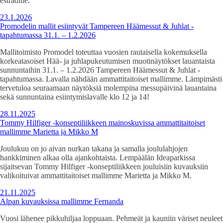
estradille.
23.1.2026
Promodelin mallit esiintyvät Tampereen Häämessut & Juhlat -
tapahtumassa 31.1. – 1.2.2026
Mallitoimisto Promodel toteuttaa vuosien rautaisella kokemuksella
korkeatasoiset Hää- ja juhlapukeutumisen muotinäytökset lauantaista
sunnuntaihin 31.1. – 1.2.2026 Tampereen Häämessut & Juhlat -
tapahtumassa. Lavalla nähdään ammattitaitoiset mallimme. Lämpimästi
tervetuloa seuraamaan näytöksiä molempina messupäivinä lauantaina
sekä sunnuntaina esiintymislavalle klo 12 ja 14!
28.11.2025
Tommy Hilfiger -konseptiliikkeen mainoskuvissa ammattitaitoiset
mallimme Marietta ja Mikko M
Joulukuu on jo aivan nurkan takana ja samalla joululahjojen
hankkiminen alkaa olla ajankohtaista. Lempäälän Ideaparkissa
sijaitsevan Tommy Hilfiger -konseptiliikkeen jouluisiin kuvauksiin
valikoituivat ammattitaitoiset mallimme Marietta ja Mikko M.
21.11.2025
Alpan kuvauksissa mallimme Fernanda
Vuosi lähenee pikkuhiljaa loppuaan. Pehmeät ja kauniin väriset neuleet