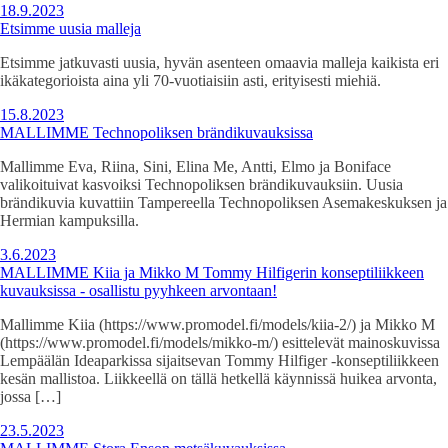
18.9.2023
Etsimme uusia malleja
Etsimme jatkuvasti uusia, hyvän asenteen omaavia malleja kaikista eri
ikäkategorioista aina yli 70-vuotiaisiin asti, erityisesti miehiä.
15.8.2023
MALLIMME Technopoliksen brändikuvauksissa
Mallimme Eva, Riina, Sini, Elina Me, Antti, Elmo ja Boniface
valikoituivat kasvoiksi Technopoliksen brändikuvauksiin. Uusia
brändikuvia kuvattiin Tampereella Technopoliksen Asemakeskuksen ja
Hermian kampuksilla.
3.6.2023
MALLIMME Kiia ja Mikko M Tommy Hilfigerin konseptiliikkeen
kuvauksissa - osallistu pyyhkeen arvontaan!
Mallimme Kiia (https://www.promodel.fi/models/kiia-2/) ja Mikko M
(https://www.promodel.fi/models/mikko-m/) esittelevät mainoskuvissa
Lempäälän Ideaparkissa sijaitsevan Tommy Hilfiger -konseptiliikkeen
kesän mallistoa. Liikkeellä on tällä hetkellä käynnissä huikea arvonta,
jossa […]
23.5.2023