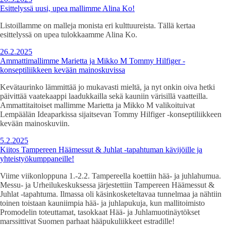
Esittelyssä uusi, upea mallimme Alina Ko!
Listoillamme on malleja monista eri kulttuureista. Tällä kertaa
esittelyssä on upea tulokkaamme Alina Ko.
26.2.2025
Ammattimallimme Marietta ja Mikko M Tommy Hilfiger -
konseptiliikkeen kevään mainoskuvissa
Kevätaurinko lämmittää jo mukavasti mieltä, ja nyt onkin oiva hetki
päivittää vaatekaappi laadukkailla sekä kauniin värisillä vaatteilla.
Ammattitaitoiset mallimme Marietta ja Mikko M valikoituivat
Lempäälän Ideaparkissa sijaitsevan Tommy Hilfiger -konseptiliikkeen
kevään mainoskuviin.
5.2.2025
Kiitos Tampereen Häämessut & Juhlat -tapahtuman kävijöille ja
yhteistyökumppaneille!
Viime viikonloppuna 1.-2.2. Tampereella koettiin hää- ja juhlahumua.
Messu- ja Urheilukeskuksessa järjestettiin Tampereen Häämessut &
Juhlat -tapahtuma. Ilmassa oli käsinkosketeltavaa tunnelmaa ja nähtiin
toinen toistaan kauniimpia hää- ja juhlapukuja, kun mallitoimisto
Promodelin toteuttamat, tasokkaat Hää- ja Juhlamuotinäytökset
marssittivat Suomen parhaat hääpukuliikkeet estradille!