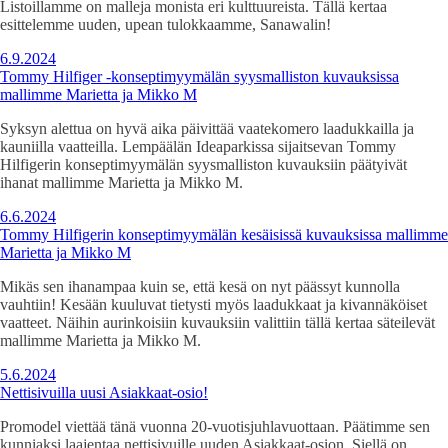
Listoillamme on malleja monista eri kulttuureista. Tällä kertaa
esittelemme uuden, upean tulokkaamme, Sanawalin!
6.9.2024
Tommy Hilfiger -konseptimyymälän syysmalliston kuvauksissa
mallimme Marietta ja Mikko M
Syksyn alettua on hyvä aika päivittää vaatekomero laadukkailla ja
kauniilla vaatteilla. Lempäälän Ideaparkissa sijaitsevan Tommy
Hilfigerin konseptimyymälän syysmalliston kuvauksiin päätyivät
ihanat mallimme Marietta ja Mikko M.
6.6.2024
Tommy Hilfigerin konseptimyymälän kesäisissä kuvauksissa mallimme
Marietta ja Mikko M
Mikäs sen ihanampaa kuin se, että kesä on nyt päässyt kunnolla
vauhtiin! Kesään kuuluvat tietysti myös laadukkaat ja kivannäköiset
vaatteet. Näihin aurinkoisiin kuvauksiin valittiin tällä kertaa säteilevät
mallimme Marietta ja Mikko M.
5.6.2024
Nettisivuilla uusi Asiakkaat-osio!
Promodel viettää tänä vuonna 20-vuotisjuhlavuottaan. Päätimme sen
kunniaksi laajentaa nettisivuille uuden Asiakkaat-osion. Siellä on