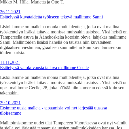
Mikko M, Hilla, Marietta ja Otto T.
26.11.2021
Esittelyssä kuvataidetta työkseen tekevä mallimme Sanni
Listoillamme on malleina monia multitalentteja, jotka ovat mallina
työskentelyn lisäksi taitavia monissa muissakin asioissa. Yksi heistä on
Tampereella asuva ja Äänekoskelta kotoisin oleva, lahjakas mallimme
Sanni. Mallintöiden lisäksi hänellä on taustaa niin kuvataiteen,
digitaalisen viestinnän, graafisen suunnittelun kuin kuvittamisenkin
töiden parista.
11.11.2021
Esittelyssä valokuvausta taitava mallimme Cecile
Listoillamme on malleina monia multitalentteja, jotka ovat mallina
työskentelyn lisäksi taitavia monissa muissakin asioissa. Yksi heistä on
upea mallimme Cecile, 28, joka häärää niin kameran edessä kuin sen
takanakin.
29.10.2021
Etsimme uusia malleja - tapaamisia voi nyt järjestää uusissa
tiloissamme
Mallitoimistomme uudet tilat Tampereen Vuoreksessa ovat nyt valmiit,
ja siellä voi järjestää tapaamisia uusien mallitulokkaiden kanssa. Jos