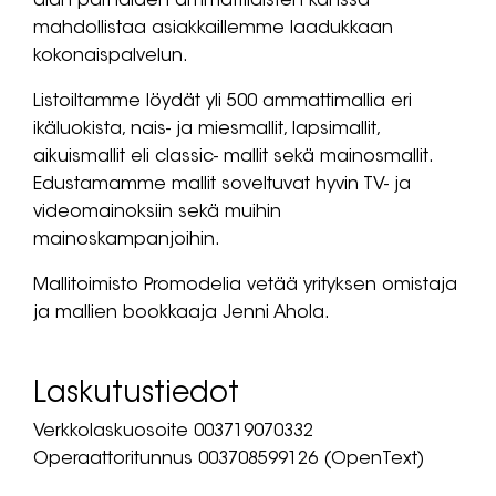
alan parhaiden ammattilaisten kanssa
mahdollistaa asiakkaillemme laadukkaan
kokonaispalvelun.
Listoiltamme löydät yli 500 ammattimallia eri
ikäluokista, nais- ja miesmallit, lapsimallit,
aikuismallit eli classic- mallit sekä mainosmallit.
Edustamamme mallit soveltuvat hyvin TV- ja
videomainoksiin sekä muihin
mainoskampanjoihin.
Mallitoimisto Promodelia vetää yrityksen omistaja
ja mallien bookkaaja Jenni Ahola.
Laskutustiedot
Verkkolaskuosoite 003719070332
Operaattoritunnus 003708599126 (OpenText)