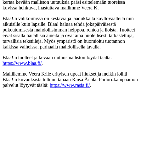
kertaa kevään malliston uutuuksia pääsi esittelemään tuoreissa
kuvissa hehkuva, ihastuttava mallimme Veera K.
Blaa!:n valikoimissa on kestäviä ja laadukkaita käyttövaatteita niin
aikuisille kuin lapsille. Blaa! haluaa tehdä jokapäiväisestä
pukeutumisesta mahdollisimman helppoa, rentoa ja iloista. Tuotteet
eivät sisällä haitallisia aineita ja ovat aina huolellisesti tarkastettuja,
turvallisia tekstiilejä. Myös ympäristö on huomioitu tuotannon
kaikissa vaiheissa, parhaalla mahdollisella tavalla.
Blaa!:n tuotteet ja kevään uutuusmalliston löydät täältä:
https://www.blaa.fi/
.
Mallillemme Veera K:lle erityisen upeat hiukset ja meikin loihti
Blaa!:n kuvauksista tuttuun tapaan Raisa Äijälä. Parturi-kampaamon
palvelut löytyvät täältä:
https://www.rasia.fi/
.