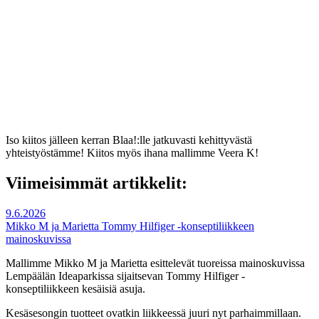
Iso kiitos jälleen kerran Blaa!:lle jatkuvasti kehittyvästä
yhteistyöstämme! Kiitos myös ihana mallimme Veera K!
Viimeisimmät artikkelit:
9.6.2026
Mikko M ja Marietta Tommy Hilfiger -konseptiliikkeen
mainoskuvissa
Mallimme Mikko M ja Marietta esittelevät tuoreissa mainoskuvissa
Lempäälän Ideaparkissa sijaitsevan Tommy Hilfiger -
konseptiliikkeen kesäisiä asuja.
Kesäsesongin tuotteet ovatkin liikkeessä juuri nyt parhaimmillaan.