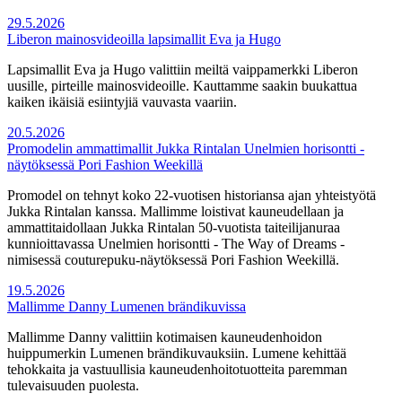
29.5.2026
Liberon mainosvideoilla lapsimallit Eva ja Hugo
Lapsimallit Eva ja Hugo valittiin meiltä vaippamerkki Liberon
uusille, pirteille mainosvideoille. Kauttamme saakin buukattua
kaiken ikäisiä esiintyjiä vauvasta vaariin.
20.5.2026
Promodelin ammattimallit Jukka Rintalan Unelmien horisontti -
näytöksessä Pori Fashion Weekillä
Promodel on tehnyt koko 22-vuotisen historiansa ajan yhteistyötä
Jukka Rintalan kanssa. Mallimme loistivat kauneudellaan ja
ammattitaidollaan Jukka Rintalan 50-vuotista taiteilijanuraa
kunnioittavassa Unelmien horisontti - The Way of Dreams -
nimisessä couturepuku-näytöksessä Pori Fashion Weekillä.
19.5.2026
Mallimme Danny Lumenen brändikuvissa
Mallimme Danny valittiin kotimaisen kauneudenhoidon
huippumerkin Lumenen brändikuvauksiin. Lumene kehittää
tehokkaita ja vastuullisia kauneudenhoitotuotteita paremman
tulevaisuuden puolesta.