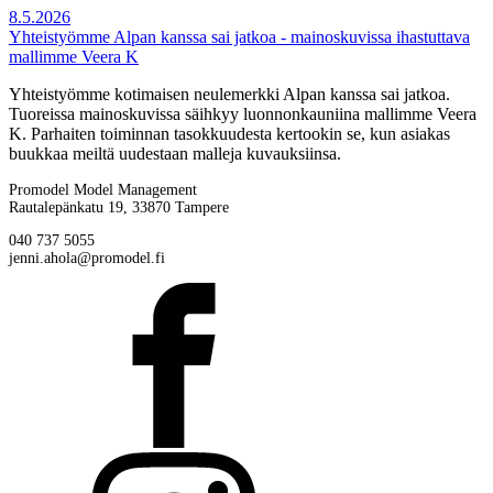
8.5.2026
Yhteistyömme Alpan kanssa sai jatkoa - mainoskuvissa ihastuttava
mallimme Veera K
Yhteistyömme kotimaisen neulemerkki Alpan kanssa sai jatkoa.
Tuoreissa mainoskuvissa säihkyy luonnonkauniina mallimme Veera
K. Parhaiten toiminnan tasokkuudesta kertookin se, kun asiakas
buukkaa meiltä uudestaan malleja kuvauksiinsa.
Promodel Model Management
Rautalepänkatu 19, 33870 Tampere
040 737 5055
jenni.ahola@promodel.fi