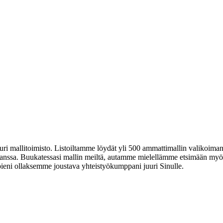
ri mallitoimisto. Listoiltamme löydät yli 500 ammattimallin valikoim
anssa. Buukatessasi mallin meiltä, autamme mielellämme etsimään myös 
 pieni ollaksemme joustava yhteistyökumppani juuri Sinulle.