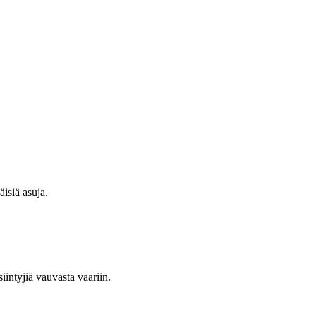
isiä asuja.
iintyjiä vauvasta vaariin.