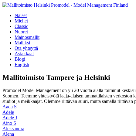
Naiset
Miehet
Classic
Nuoret
Mainosmallit
Malliksi
Ota yhteyttä
Asiakkaat
Blogi
English
Mallitoimisto Tampere ja Helsinki
Promodel Model Management on yli 20 vuotta alalla toiminut keskisuu
Suomen. Teemme yhteistyötä laaja-alaisen ammattilaisten verkoston k
studiot ja meikkaajat. Olemme riittävän suuri, mutta samalla riittävän
Aada S
Adele
Adele J
Aino S
Aleksandra
Alena