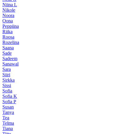
Niina L
Nikole
Noora
Oona
Peppiina
Riika
Roosa
Rozelina
Saana
Sade
Sadeem
Sanawal
Sara
Siiri
Sirkka
Sissi
Sofia
Sofia K
Sofia P
Susan
Tanya
Tea
Telma
Tiana
Tiitu