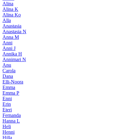
Alina
Alina K
Alina Ko
Alla
Anastasia
Anastasia N
Anna M
Anni
Anni J
Annika H
Annimari N
Anu
Carola
Dana
Elli-Noora
Emma
Emma P
Enni
Erin
Eteri
Fernanda
Hanna L
Heli
Henni
Hilla