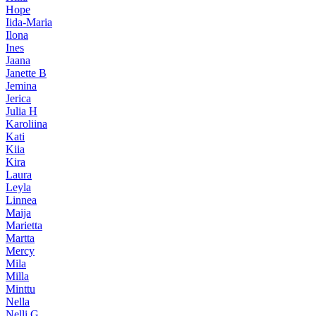
Hope
Iida-Maria
Ilona
Ines
Jaana
Janette B
Jemina
Jerica
Julia H
Karoliina
Kati
Kiia
Kira
Laura
Leyla
Linnea
Maija
Marietta
Martta
Mercy
Mila
Milla
Minttu
Nella
Nelli G