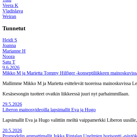
Veera K
Vladislava
Weiran
Tunnetut
Heidi S
Joanna
Marianne H
Noora
Satu T
9.6.2026
Mikko M ja Marietta Tommy Hilfiger -konseptiliikkeen mainoskuviss
Mallimme Mikko M ja Marietta esittelevät tuoreissa mainoskuvissa Lem
Kesäsesongin tuotteet ovatkin liikkeessä juuri nyt parhaimmillaan.
29.5.2026
Liberon mainosvideoilla lapsimallit Eva ja Hugo
Lapsimallit Eva ja Hugo valittiin meiltä vaippamerkki Liberon uusille,
20.5.2026
Promodelin ammattimallit Jukka Rintalan Unelmien horisontti -näytök