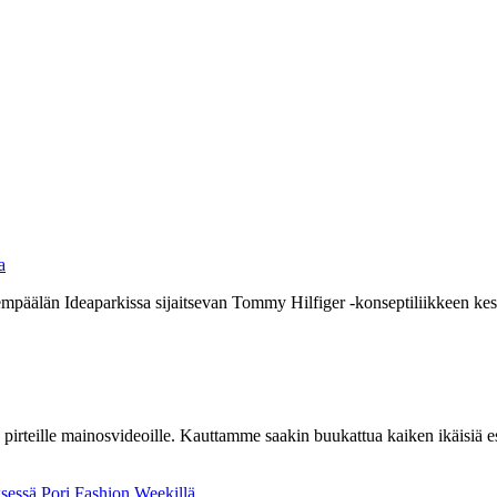
a
päälän Ideaparkissa sijaitsevan Tommy Hilfiger -konseptiliikkeen kesä
 pirteille mainosvideoille. Kauttamme saakin buukattua kaiken ikäisiä es
sessä Pori Fashion Weekillä