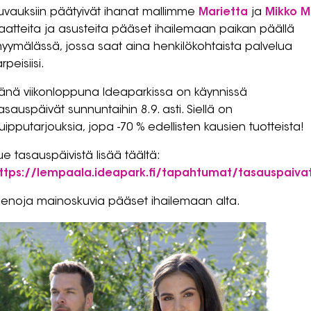
uvauksiin päätyivät ihanat mallimme
Marietta
ja
Mikko M
aatteita ja asusteita pääset ihailemaan paikan päällä
yymälässä, jossa saat aina henkilökohtaista palvelua
arpeisiisi.
änä viikonloppuna Ideaparkissa on käynnissä
asauspäivät sunnuntaihin 8.9. asti. Siellä on
uipputarjouksia, jopa -70 % edellisten kausien tuotteista!
ue tasauspäivistä lisää täältä:
ttps://lempaala.ideapark.fi/tapahtumat/tasauspaiva
ienoja mainoskuvia pääset ihailemaan alta.