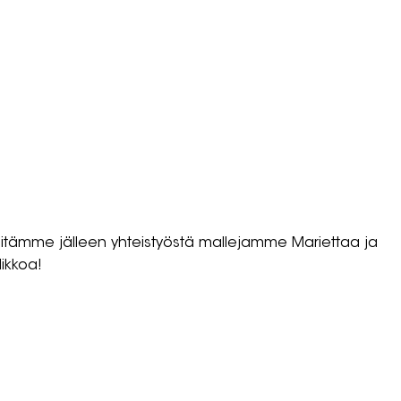
iitämme jälleen yhteistyöstä mallejamme Mariettaa ja
ikkoa!