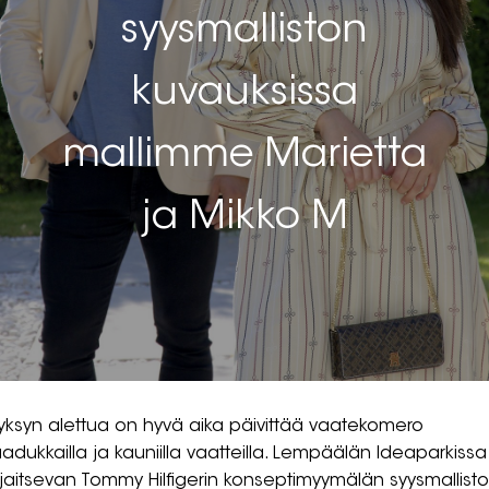
syysmalliston
kuvauksissa
mallimme Marietta
ja Mikko M
yksyn alettua on hyvä aika päivittää vaatekomero
aadukkailla ja kauniilla vaatteilla. Lempäälän Ideaparkissa
ijaitsevan Tommy Hilfigerin konseptimyymälän syysmallist