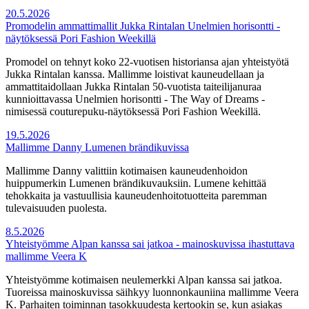
20.5.2026
Promodelin ammattimallit Jukka Rintalan Unelmien horisontti -
näytöksessä Pori Fashion Weekillä
Promodel on tehnyt koko 22-vuotisen historiansa ajan yhteistyötä
Jukka Rintalan kanssa. Mallimme loistivat kauneudellaan ja
ammattitaidollaan Jukka Rintalan 50-vuotista taiteilijanuraa
kunnioittavassa Unelmien horisontti - The Way of Dreams -
nimisessä couturepuku-näytöksessä Pori Fashion Weekillä.
19.5.2026
Mallimme Danny Lumenen brändikuvissa
Mallimme Danny valittiin kotimaisen kauneudenhoidon
huippumerkin Lumenen brändikuvauksiin. Lumene kehittää
tehokkaita ja vastuullisia kauneudenhoitotuotteita paremman
tulevaisuuden puolesta.
8.5.2026
Yhteistyömme Alpan kanssa sai jatkoa - mainoskuvissa ihastuttava
mallimme Veera K
Yhteistyömme kotimaisen neulemerkki Alpan kanssa sai jatkoa.
Tuoreissa mainoskuvissa säihkyy luonnonkauniina mallimme Veera
K. Parhaiten toiminnan tasokkuudesta kertookin se, kun asiakas