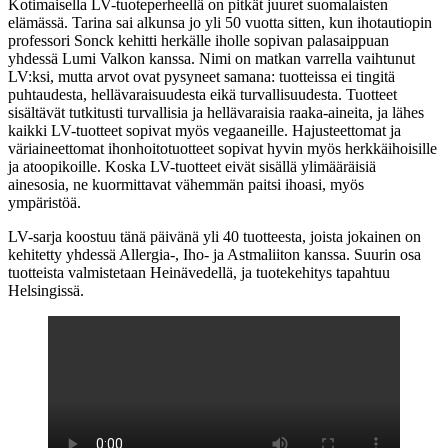
Kotimaisella LV-tuoteperheellä on pitkät juuret suomalaisten
elämässä. Tarina sai alkunsa jo yli 50 vuotta sitten, kun ihotautiopin
professori Sonck kehitti herkälle iholle sopivan palasaippuan
yhdessä Lumi Valkon kanssa. Nimi on matkan varrella vaihtunut
LV:ksi, mutta arvot ovat pysyneet samana: tuotteissa ei tingitä
puhtaudesta, hellävaraisuudesta eikä turvallisuudesta. Tuotteet
sisältävät tutkitusti turvallisia ja hellävaraisia raaka-aineita, ja lähes
kaikki LV-tuotteet sopivat myös vegaaneille. Hajusteettomat ja
väriaineettomat ihonhoitotuotteet sopivat hyvin myös herkkäihoisille
ja atoopikoille. Koska LV-tuotteet eivät sisällä ylimääräisiä
ainesosia, ne kuormittavat vähemmän paitsi ihoasi, myös
ympäristöä.
LV-sarja koostuu tänä päivänä yli 40 tuotteesta, joista jokainen on
kehitetty yhdessä Allergia-, Iho- ja Astmaliiton kanssa. Suurin osa
tuotteista valmistetaan Heinävedellä, ja tuotekehitys tapahtuu
Helsingissä.