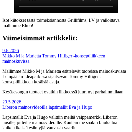
Isot kiitokset tästä toimeksiannosta Grillifilms, LV ja valloittava
mallimme Elmo!
Viimeisimmät artikkelit:
9.6.2026
Mikko M ja Marietta Tommy Hilfiger -konseptiliikkeen
mainoskuvissa
Mallimme Mikko M ja Marietta esittelevät tuoreissa mainoskuvissa
Lempäälän Ideaparkissa sijaitsevan Tommy Hilfiger -
konseptiliikkeen kesäisiä asuja.
Kesäsesongin tuotteet ovatkin liikkeessä juuri nyt parhaimmillaan.
29.5.2026
Liberon mainosvideoilla lapsimallit Eva ja Hugo
Lapsimallit Eva ja Hugo valittiin meiltä vaippamerkki Liberon
uusille, pirteille mainosvideoille. Kauttamme saakin buukattua
kaiken ikäisiä esiintyjiä vauvasta vaariin.