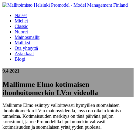
Naiset
Miehet
Classic
Nuoret
Mainosmallit
Malliksi
Ota yhteyttä
Asiakkaat
Blogi
9.4.2021
Mallimme Elmo kotimaisen
ihonhoitomerkin LV:n videolla
Mallimme Elmo esiintyy valloittavasti hymyillen suomalaisen
ihonhoitomerkin LV:n mainosvideolla, jossa on oikein kotoisa
tunnelma. Kotimaisuuden merkitys on tänä päivänä paljon
korostunut, ja me Promodelilla liputammekin vahvasti
kotimaisuuden ja suomalaisen yrittäjyyden puolesta.