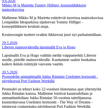
9.6.2026
Mikko M ja Marietta Tommy Hilfiger -konseptiliikkeen
mainoskuvissa
Mallimme Mikko M ja Marietta esittelevät tuoreissa mainoskuvissa
Lempäälän Ideaparkissa sijaitsevan Tommy Hilfiger -
konseptiliikkeen kesäisiä asuja.
Kesäsesongin tuotteet ovatkin liikkeessä juuri nyt parhaimmillaan.
29.5.2026
Liberon mainosvideoilla lapsimallit Eva ja Hugo
Lapsimallit Eva ja Hugo valittiin meiltä vaippamerkki Liberon
uusille, pirteille mainosvideoille. Kauttamme saakin buukattua
kaiken ikäisiä esiintyjiä vauvasta vaariin.
20.5.2026
Promodelin ammattimallit Jukka Rintalan Unelmien horisontti -
näytöksessä Pori Fashion Weekillä
Promodel on tehnyt koko 22-vuotisen historiansa ajan yhteistyötä
Jukka Rintalan kanssa. Mallimme loistivat kauneudellaan ja
ammattitaidollaan Jukka Rintalan 50-vuotista taiteilijanuraa
kunnioittavassa Unelmien horisontti - The Way of Dreams -
nimisessä couturepuku-näytöksessä Pori Fashion Weekillä.