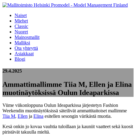
Naiset
Miehet
Classic
Nuoret
Mainosmallit
Malliksi
Ota yhteyttä
Asiakkaat
Blogi
29.4.2025
Ammattimallimme Tiia M, Ellen ja Elina
muotinäytöksissä Oulun Ideaparkissa
Viime viikonloppuna Oulun Ideaparkissa järjestetyn Fashion
Weekendin muotinäytöksissä säteilivät ammattitaitoiset mallimme
Tiia M
,
Ellen
ja
Elina
esitellen sesongin värikästä muotia.
Kesä onkin jo kovaa vauhtia tuloillaan ja kauniit vaatteet sekä kuosit
piristävät takuulla mieltä.