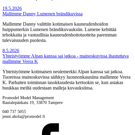
19.5.2026
Mallimme Danny Lumenen brändikuvissa
Mallimme Danny valittiin kotimaisen kauneudenhoidon
huippumerkin Lumenen brändikuvauksiin. Lumene kehittää
tehokkaita ja vastuullisia kauneudenhoitotuotteita paremman
tulevaisuuden puolesta.
8.5.2026
Yhteistyömme Alpan kanssa sai jatkoa - mainoskuvissa ihastuttava
mallimme Veera K
Yhteistyömme kotimaisen neulemerkki Alpan kanssa sai jatkoa.
Tuoreissa mainoskuvissa säihkyy luonnonkauniina mallimme Veera
K. Parhaiten toiminnan tasokkuudesta kertookin se, kun asiakas
buukkaa meiltä uudestaan malleja kuvauksiinsa.
Promodel Model Management
Rautalepänkatu 19, 33870 Tampere
040 737 5055
jenni.ahola@promodel.fi