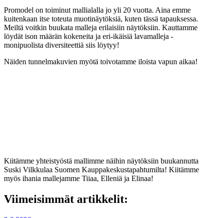
Promodel on toiminut mallialalla jo yli 20 vuotta. Aina emme
kuitenkaan itse toteuta muotinäytöksiä, kuten tässä tapauksessa.
Meiltä voitkin buukata malleja erilaisiin näytöksiin. Kauttamme
löydät ison määrän kokeneita ja eri-ikäisiä lavamalleja -
monipuolista diversiteettiä siis löytyy!
Näiden tunnelmakuvien myötä toivotamme iloista vapun aikaa!
Kiitämme yhteistyöstä mallimme näihin näytöksiin buukannutta
Suski Vilkkulaa Suomen Kauppakeskustapahtumilta! Kiitämme
myös ihania mallejamme Tiiaa, Elleniä ja Elinaa!
Viimeisimmät artikkelit: