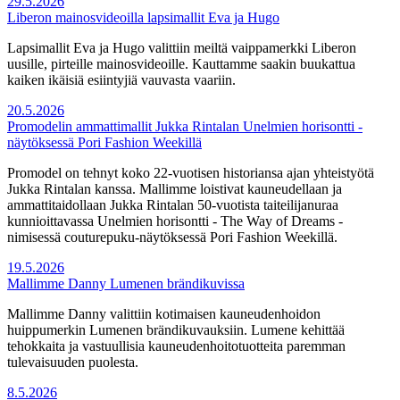
29.5.2026
Liberon mainosvideoilla lapsimallit Eva ja Hugo
Lapsimallit Eva ja Hugo valittiin meiltä vaippamerkki Liberon
uusille, pirteille mainosvideoille. Kauttamme saakin buukattua
kaiken ikäisiä esiintyjiä vauvasta vaariin.
20.5.2026
Promodelin ammattimallit Jukka Rintalan Unelmien horisontti -
näytöksessä Pori Fashion Weekillä
Promodel on tehnyt koko 22-vuotisen historiansa ajan yhteistyötä
Jukka Rintalan kanssa. Mallimme loistivat kauneudellaan ja
ammattitaidollaan Jukka Rintalan 50-vuotista taiteilijanuraa
kunnioittavassa Unelmien horisontti - The Way of Dreams -
nimisessä couturepuku-näytöksessä Pori Fashion Weekillä.
19.5.2026
Mallimme Danny Lumenen brändikuvissa
Mallimme Danny valittiin kotimaisen kauneudenhoidon
huippumerkin Lumenen brändikuvauksiin. Lumene kehittää
tehokkaita ja vastuullisia kauneudenhoitotuotteita paremman
tulevaisuuden puolesta.
8.5.2026