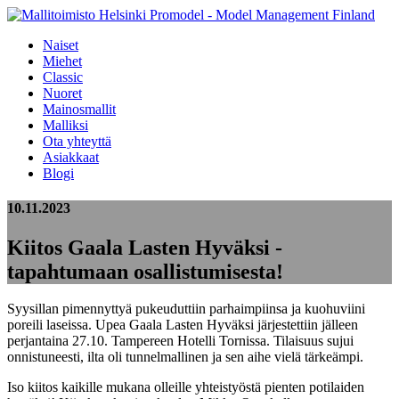
Naiset
Miehet
Classic
Nuoret
Mainosmallit
Malliksi
Ota yhteyttä
Asiakkaat
Blogi
10.11.2023
Kiitos Gaala Lasten Hyväksi -
tapahtumaan osallistumisesta!
Syysillan pimennyttyä pukeuduttiin parhaimpiinsa ja kuohuviini
poreili laseissa. Upea Gaala Lasten Hyväksi järjestettiin jälleen
perjantaina 27.10. Tampereen Hotelli Tornissa. Tilaisuus sujui
onnistuneesti, ilta oli tunnelmallinen ja sen aihe vielä tärkeämpi.
Iso kiitos kaikille mukana olleille yhteistyöstä pienten potilaiden