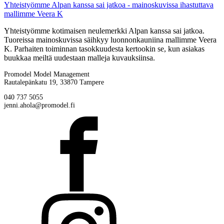
Yhteistyömme Alpan kanssa sai jatkoa - mainoskuvissa ihastuttava
mallimme Veera K
Yhteistyömme kotimaisen neulemerkki Alpan kanssa sai jatkoa.
Tuoreissa mainoskuvissa säihkyy luonnonkauniina mallimme Veera
K. Parhaiten toiminnan tasokkuudesta kertookin se, kun asiakas
buukkaa meiltä uudestaan malleja kuvauksiinsa.
Promodel Model Management
Rautalepänkatu 19, 33870 Tampere
040 737 5055
jenni.ahola@promodel.fi