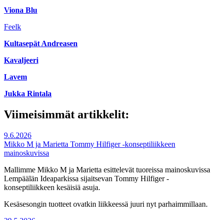
Viona Blu
Feelk
Kultasepät Andreasen
Kavaljeeri
Lavem
Jukka Rintala
Viimeisimmät artikkelit:
9.6.2026
Mikko M ja Marietta Tommy Hilfiger -konseptiliikkeen
mainoskuvissa
Mallimme Mikko M ja Marietta esittelevät tuoreissa mainoskuvissa
Lempäälän Ideaparkissa sijaitsevan Tommy Hilfiger -
konseptiliikkeen kesäisiä asuja.
Kesäsesongin tuotteet ovatkin liikkeessä juuri nyt parhaimmillaan.