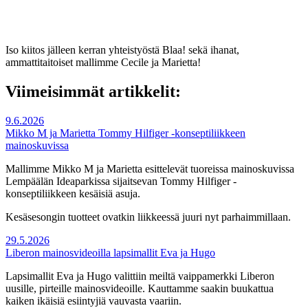
Iso kiitos jälleen kerran yhteistyöstä Blaa! sekä ihanat,
ammattitaitoiset mallimme Cecile ja Marietta!
Viimeisimmät artikkelit:
9.6.2026
Mikko M ja Marietta Tommy Hilfiger -konseptiliikkeen
mainoskuvissa
Mallimme Mikko M ja Marietta esittelevät tuoreissa mainoskuvissa
Lempäälän Ideaparkissa sijaitsevan Tommy Hilfiger -
konseptiliikkeen kesäisiä asuja.
Kesäsesongin tuotteet ovatkin liikkeessä juuri nyt parhaimmillaan.
29.5.2026
Liberon mainosvideoilla lapsimallit Eva ja Hugo
Lapsimallit Eva ja Hugo valittiin meiltä vaippamerkki Liberon
uusille, pirteille mainosvideoille. Kauttamme saakin buukattua
kaiken ikäisiä esiintyjiä vauvasta vaariin.