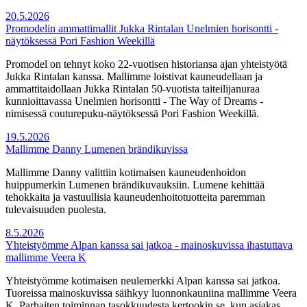
20.5.2026
Promodelin ammattimallit Jukka Rintalan Unelmien horisontti -
näytöksessä Pori Fashion Weekillä
Promodel on tehnyt koko 22-vuotisen historiansa ajan yhteistyötä
Jukka Rintalan kanssa. Mallimme loistivat kauneudellaan ja
ammattitaidollaan Jukka Rintalan 50-vuotista taiteilijanuraa
kunnioittavassa Unelmien horisontti - The Way of Dreams -
nimisessä couturepuku-näytöksessä Pori Fashion Weekillä.
19.5.2026
Mallimme Danny Lumenen brändikuvissa
Mallimme Danny valittiin kotimaisen kauneudenhoidon
huippumerkin Lumenen brändikuvauksiin. Lumene kehittää
tehokkaita ja vastuullisia kauneudenhoitotuotteita paremman
tulevaisuuden puolesta.
8.5.2026
Yhteistyömme Alpan kanssa sai jatkoa - mainoskuvissa ihastuttava
mallimme Veera K
Yhteistyömme kotimaisen neulemerkki Alpan kanssa sai jatkoa.
Tuoreissa mainoskuvissa säihkyy luonnonkauniina mallimme Veera
K. Parhaiten toiminnan tasokkuudesta kertookin se, kun asiakas