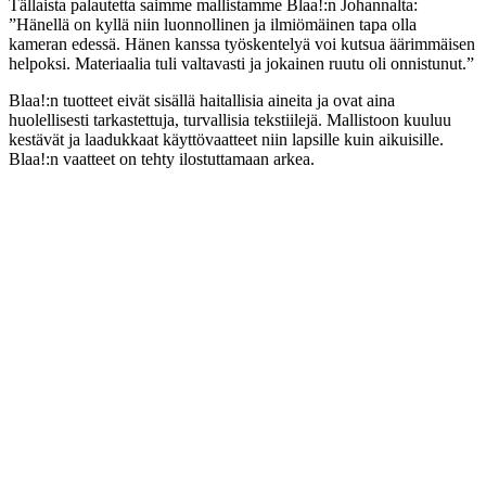
Tällaista palautetta saimme mallistamme Blaa!:n Johannalta:
”Hänellä on kyllä niin luonnollinen ja ilmiömäinen tapa olla
kameran edessä. Hänen kanssa työskentelyä voi kutsua äärimmäisen
helpoksi. Materiaalia tuli valtavasti ja jokainen ruutu oli onnistunut.”
Blaa!:n tuotteet eivät sisällä haitallisia aineita ja ovat aina
huolellisesti tarkastettuja, turvallisia tekstiilejä. Mallistoon kuuluu
kestävät ja laadukkaat käyttövaatteet niin lapsille kuin aikuisille.
Blaa!:n vaatteet on tehty ilostuttamaan arkea.