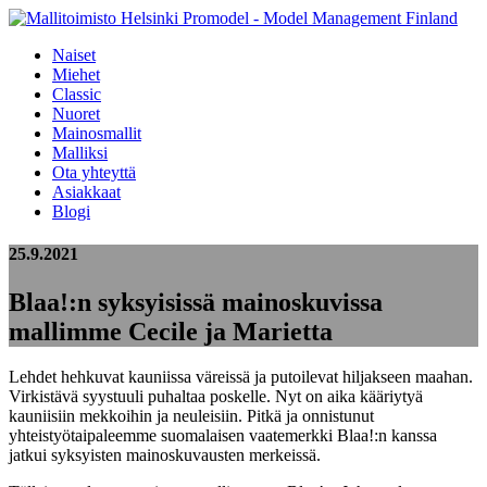
Naiset
Miehet
Classic
Nuoret
Mainosmallit
Malliksi
Ota yhteyttä
Asiakkaat
Blogi
25.9.2021
Blaa!:n syksyisissä mainoskuvissa
mallimme Cecile ja Marietta
Lehdet hehkuvat kauniissa väreissä ja putoilevat hiljakseen maahan.
Virkistävä syystuuli puhaltaa poskelle. Nyt on aika kääriytyä
kauniisiin mekkoihin ja neuleisiin. Pitkä ja onnistunut
yhteistyötaipaleemme suomalaisen vaatemerkki Blaa!:n kanssa
jatkui syksyisten mainoskuvausten merkeissä.