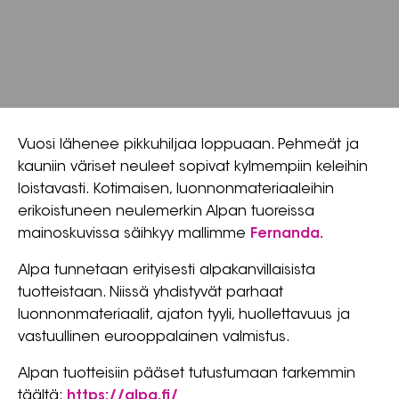
Vuosi lähenee pikkuhiljaa loppuaan. Pehmeät ja
kauniin väriset neuleet sopivat kylmempiin keleihin
loistavasti. Kotimaisen, luonnonmateriaaleihin
erikoistuneen neulemerkin Alpan tuoreissa
mainoskuvissa säihkyy mallimme
Fernanda.
Alpa tunnetaan erityisesti alpakanvillaisista
tuotteistaan. Niissä yhdistyvät parhaat
luonnonmateriaalit, ajaton tyyli, huollettavuus ja
vastuullinen eurooppalainen valmistus.
Alpan tuotteisiin pääset tutustumaan tarkemmin
täältä:
https://alpa.fi/