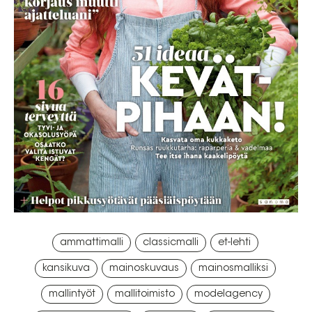
,
,
,
ammattimalli
classicmalli
et-lehti
,
,
,
kansikuva
mainoskuvaus
mainosmalliksi
,
,
,
mallintyöt
mallitoimisto
modelagency