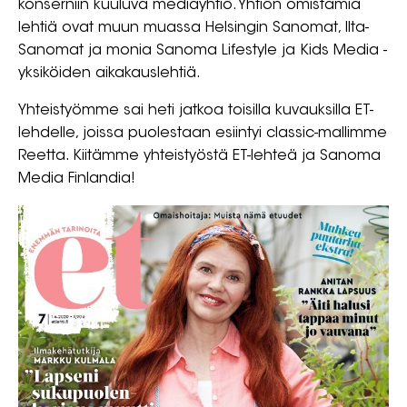
konserniin kuuluva mediayhtiö. Yhtiön omistamia
lehtiä ovat muun muassa Helsingin Sanomat, Ilta-
Sanomat ja monia Sanoma Lifestyle ja Kids Media -
yksiköiden aikakauslehtiä.
Yhteistyömme sai heti jatkoa toisilla kuvauksilla ET-
lehdelle, joissa puolestaan esiintyi classic-mallimme
Reetta. Kiitämme yhteistyöstä ET-lehteä ja Sanoma
Media Finlandia!