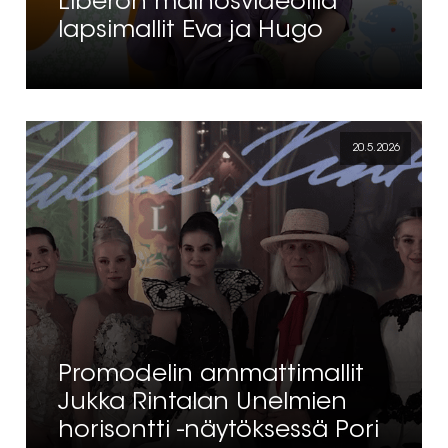
Liberon mainosvideoilla
lapsimallit Eva ja Hugo
20.5.2026
Promodelin ammattimallit
Jukka Rintalan Unelmien
horisontti -näytöksessä Pori