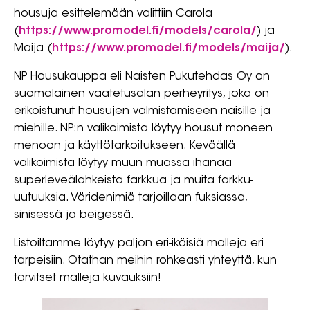
housuja esittelemään valittiin Carola
(
https://www.promodel.fi/models/carola/
) ja
Maija (
https://www.promodel.fi/models/maija/
).
NP Housukauppa eli Naisten Pukutehdas Oy on
suomalainen vaatetusalan perheyritys, joka on
erikoistunut housujen valmistamiseen naisille ja
miehille. NP:n valikoimista löytyy housut moneen
menoon ja käyttötarkoitukseen. Keväällä
valikoimista löytyy muun muassa ihanaa
superleveälahkeista farkkua ja muita farkku-
uutuuksia. Väridenimiä tarjoillaan fuksiassa,
sinisessä ja beigessä.
Listoiltamme löytyy paljon eri-ikäisiä malleja eri
tarpeisiin. Otathan meihin rohkeasti yhteyttä, kun
tarvitset malleja kuvauksiin!