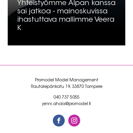
Yhteistyömme Alpan kanssa
sai jatkoa - mainoskuvissa
ihastuttava mallimme Veera
K
Promodel Model Management
Rautalepänkatu 19, 33870 Tampere
040 737 5055
jenni.ahola@promodel.fi