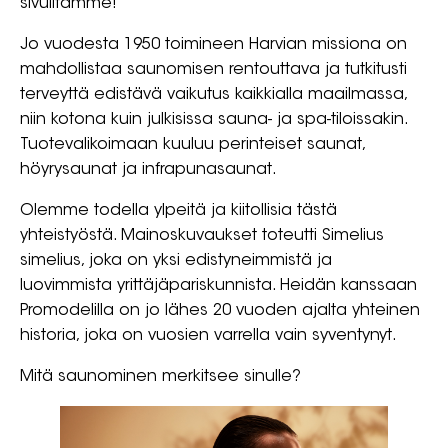
sivuiltamme!
Jo vuodesta 1950 toimineen Harvian missiona on
mahdollistaa saunomisen rentouttava ja tutkitusti
terveyttä edistävä vaikutus kaikkialla maailmassa,
niin kotona kuin julkisissa sauna- ja spa-tiloissakin.
Tuotevalikoimaan kuuluu perinteiset saunat,
höyrysaunat ja infrapunasaunat.
Olemme todella ylpeitä ja kiitollisia tästä
yhteistyöstä. Mainoskuvaukset toteutti Simelius
simelius, joka on yksi edistyneimmistä ja
luovimmista yrittäjäpariskunnista. Heidän kanssaan
Promodelilla on jo lähes 20 vuoden ajalta yhteinen
historia, joka on vuosien varrella vain syventynyt.
Mitä saunominen merkitsee sinulle?