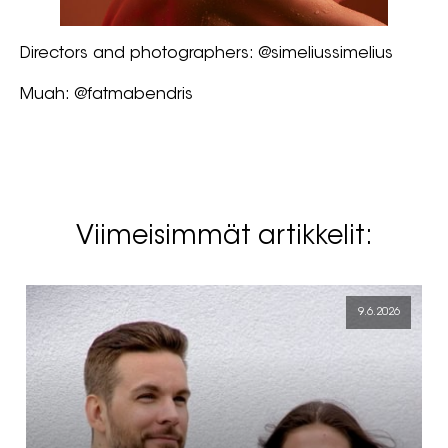
Directors and photographers: @simeliussimelius
Muah: @fatmabendris
Viimeisimmät artikkelit:
9.6.2026