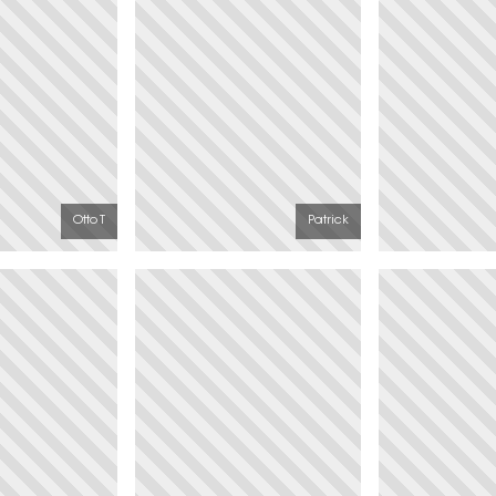
Otto T
Patrick