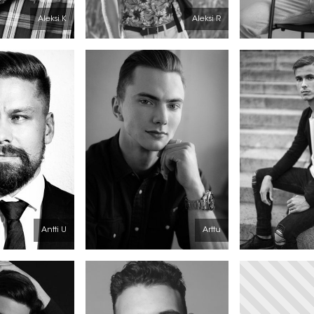
Aleksi K
Aleksi R
Antti U
Arttu