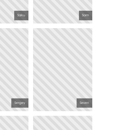
Saku
Sam
Sergey
Severi