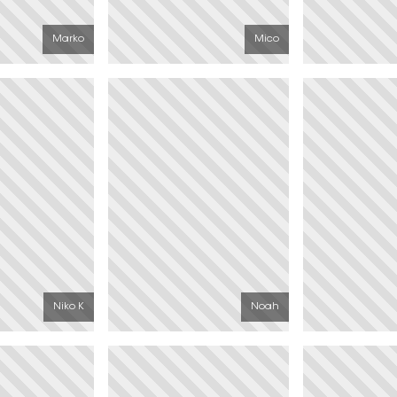
Marko
Mico
Niko K
Noah