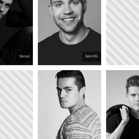
Derya
Eeli-Olli