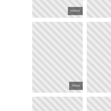
Mahdi
Niklas