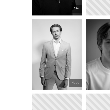
Eliel
Hugo