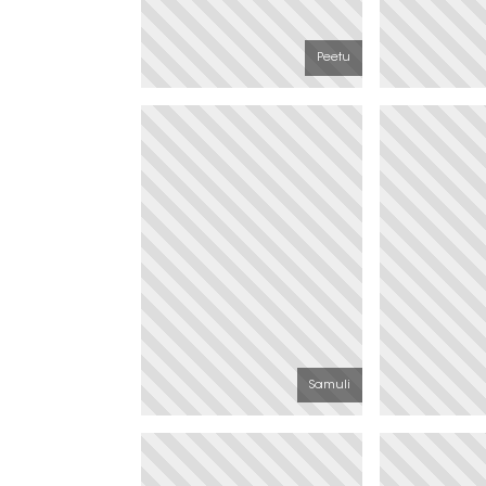
Peetu
Samuli