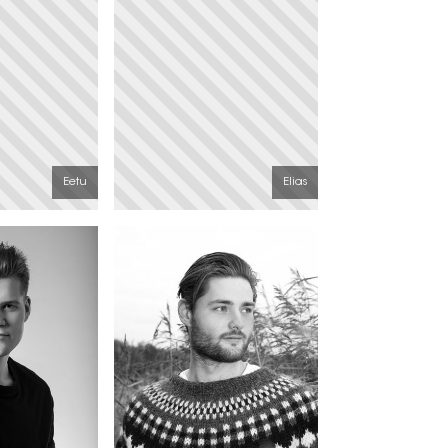
Eetu
Elias