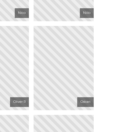
Nico
Niilo
Oliver R
Oskari