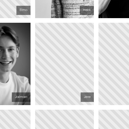
Elmo
Hadi
Jalmari
Jere