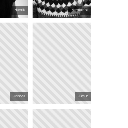
Henrik
Hermanni
Joonas
Jussi P