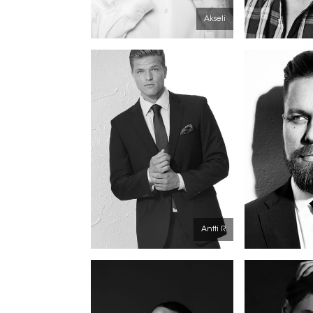
Akseli
Antti R