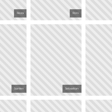
Reza
Roni
Santeri
Sebastian