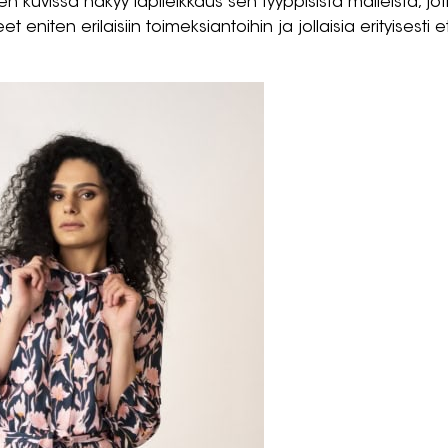
kuvissa näkyy läpileikkaus sen tyyppisistä malleista, jot
et eniten erilaisiin toimeksiantoihin ja jollaisia erityisesti