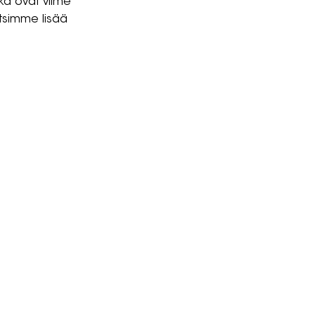
ka ovat viime
 etsimme lisää