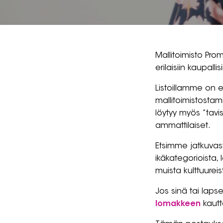
Mallitoimisto Pro
erilaisiin kaupal
Listoillamme on e
mallitoimistostam
löytyy myös ”tavis
ammattilaiset.
Etsimme jatkuvast
ikäkategorioista, 
muista kulttuureis
Jos sinä tai laps
lomakkeen
kautt