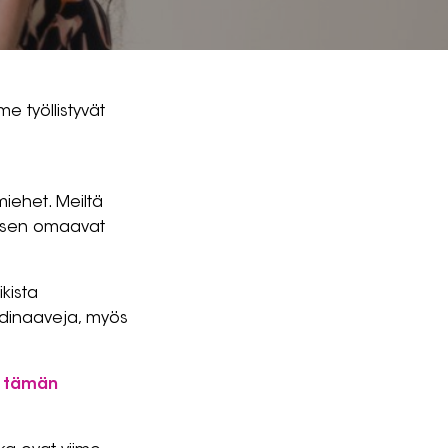
e työllistyvät
.
miehet. Meiltä
ituksen omaavat
kista
kandinaaveja, myös
ä
tämän