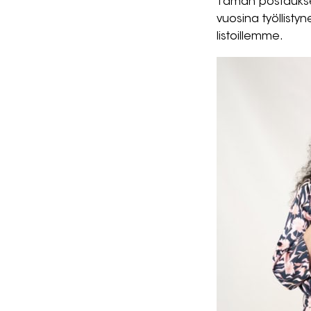
Tämän postauksen 
vuosina työllistyne
listoillemme.