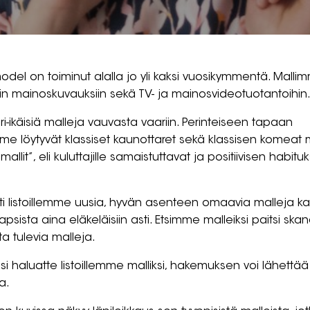
model on toiminut alalla jo yli kaksi vuosikymmentä. Mallimm
lisiin mainoskuvauksiin sekä TV- ja mainosvideotuotantoihin
ri-ikäisiä malleja vauvasta vaariin. Perinteiseen tapaan
me löytyvät klassiset kaunottaret sekä klassisen komeat 
mallit”, eli kuluttajille samaistuttavat ja positiivisen hab
i listoillemme uusia, hyvän asenteen omaavia malleja kai
lapsista aina eläkeläisiin asti. Etsimme malleiksi paitsi s
ta tulevia malleja.
esi haluatte listoillemme malliksi, hakemuksen voi lähettä
a.