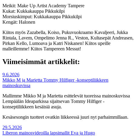
Meikit: Make Up Artist Academy Tampere
Kukat: Kukkakauppa Pikkukilpi
Morsiuskimput: Kukkakauppa Pikkukilpi
Kengät: Halonen
Kiitos myös Zazabella, Koiso, Pukuvuokraamo Kavaljeeri, Jukka
Rintala, Lavem, Ompelimo Jenna R., Veston, Kultasepät Andreasen,
Pirkan Kello, Lumoava ja Katri Niskanen! Kiitos upeille
malleillemme! Kiitos Tampereen Messut!
Viimeisimmät artikkelit:
9.6.2026
Mikko M ja Marietta Tommy Hilfiger -konseptiliikkeen
mainoskuvissa
Mallimme Mikko M ja Marietta esittelevät tuoreissa mainoskuvissa
Lempäälän Ideaparkissa sijaitsevan Tommy Hilfiger -
konseptiliikkeen kesäisiä asuja.
Kesäsesongin tuotteet ovatkin liikkeessä juuri nyt parhaimmillaan.
29.5.2026
Liberon mainosvideoilla lapsimallit Eva ja Hugo