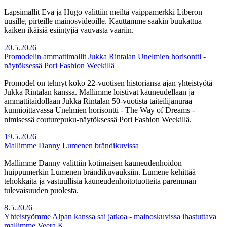
Lapsimallit Eva ja Hugo valittiin meiltä vaippamerkki Liberon
uusille, pirteille mainosvideoille. Kauttamme saakin buukattua
kaiken ikäisiä esiintyjiä vauvasta vaariin.
20.5.2026
Promodelin ammattimallit Jukka Rintalan Unelmien horisontti -
näytöksessä Pori Fashion Weekillä
Promodel on tehnyt koko 22-vuotisen historiansa ajan yhteistyötä
Jukka Rintalan kanssa. Mallimme loistivat kauneudellaan ja
ammattitaidollaan Jukka Rintalan 50-vuotista taiteilijanuraa
kunnioittavassa Unelmien horisontti - The Way of Dreams -
nimisessä couturepuku-näytöksessä Pori Fashion Weekillä.
19.5.2026
Mallimme Danny Lumenen brändikuvissa
Mallimme Danny valittiin kotimaisen kauneudenhoidon
huippumerkin Lumenen brändikuvauksiin. Lumene kehittää
tehokkaita ja vastuullisia kauneudenhoitotuotteita paremman
tulevaisuuden puolesta.
8.5.2026
Yhteistyömme Alpan kanssa sai jatkoa - mainoskuvissa ihastuttava
mallimme Veera K