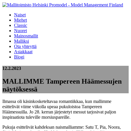
Naiset
Miehet
Classic
Nuoret
Mainosmallit
Malliksi
Ota yhteyttä
Asiakkaat
Blogi
12.2.2023
MALLIMME Tampereen Häämessujen
näytöksessä
Ilmassa oli käsinkosketeltavaa romantiikkaa, kun mallimme
esittelivät viime viikolla upeaa pukuloistoa Tampereen
Häämessuilla. Jo 28. kerran järjestetyt messut tarjosivat paljon
inspiraatiota tuleville morsiuspareille.
Pukuja esittelivät kahdeksan naismalliamme: Satu T, Pia, Noora,