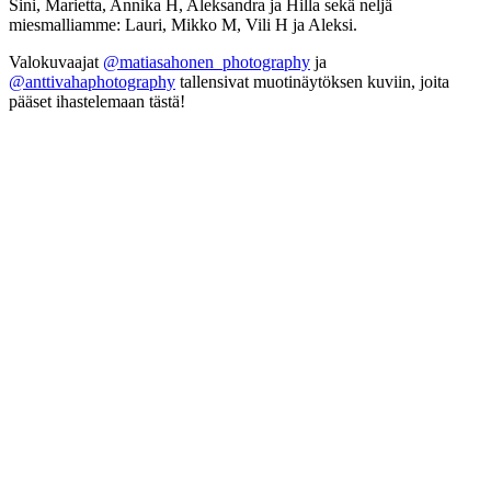
Sini, Marietta, Annika H, Aleksandra ja Hilla sekä neljä
miesmalliamme: Lauri, Mikko M, Vili H ja Aleksi.
Valokuvaajat
@matiasahonen_photography
ja
@anttivahaphotography
tallensivat muotinäytöksen kuviin, joita
pääset ihastelemaan tästä!