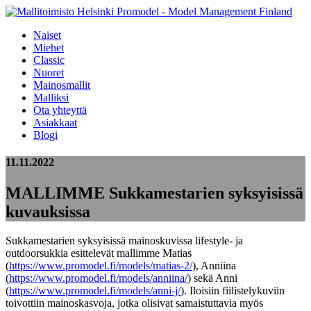
Naiset
Miehet
Classic
Nuoret
Mainosmallit
Malliksi
Ota yhteyttä
Asiakkaat
Blogi
11.11.2022
MALLIMME Sukkamestarien syksyisissä
kuvauksissa
Sukkamestarien syksyisissä mainoskuvissa lifestyle- ja
outdoorsukkia esittelevät mallimme Matias
(
https://www.promodel.fi/models/matias-2/
), Anniina
(
https://www.promodel.fi/models/anniina/
) sekä Anni
(
https://www.promodel.fi/models/anni-j/
). Iloisiin fiilistelykuviin
toivottiin mainoskasvoja, jotka olisivat samaistuttavia myös