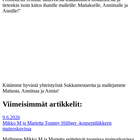
tietenkin isoin kiitos ihanille malleille: Matiakselle, Anniinalle ja
Annille!"
Kiitämme hyvästä yhteistyöstä Sukkamestareita ja mallejamme
Matiasta, Anniinaa ja Annia!
Viimeisimmät artikkelit:
9.6.2026
Mikko M ja Marietta Tommy Hilfiger -konseptiliikkeen
mainoskuvissa
Mallimme Mikko M ja Marietta esittelevät tuoreissa mainoskuvissa