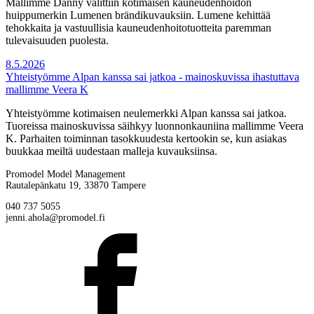
Mallimme Danny valittiin kotimaisen kauneudenhoidon
huippumerkin Lumenen brändikuvauksiin. Lumene kehittää
tehokkaita ja vastuullisia kauneudenhoitotuotteita paremman
tulevaisuuden puolesta.
8.5.2026
Yhteistyömme Alpan kanssa sai jatkoa - mainoskuvissa ihastuttava
mallimme Veera K
Yhteistyömme kotimaisen neulemerkki Alpan kanssa sai jatkoa.
Tuoreissa mainoskuvissa säihkyy luonnonkauniina mallimme Veera
K. Parhaiten toiminnan tasokkuudesta kertookin se, kun asiakas
buukkaa meiltä uudestaan malleja kuvauksiinsa.
Promodel Model Management
Rautalepänkatu 19, 33870 Tampere
040 737 5055
jenni.ahola@promodel.fi