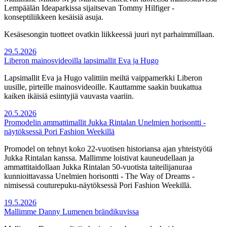
Lempäälän Ideaparkissa sijaitsevan Tommy Hilfiger -
konseptiliikkeen kesäisiä asuja.
Kesäsesongin tuotteet ovatkin liikkeessä juuri nyt parhaimmillaan.
29.5.2026
Liberon mainosvideoilla lapsimallit Eva ja Hugo
Lapsimallit Eva ja Hugo valittiin meiltä vaippamerkki Liberon
uusille, pirteille mainosvideoille. Kauttamme saakin buukattua
kaiken ikäisiä esiintyjiä vauvasta vaariin.
20.5.2026
Promodelin ammattimallit Jukka Rintalan Unelmien horisontti -
näytöksessä Pori Fashion Weekillä
Promodel on tehnyt koko 22-vuotisen historiansa ajan yhteistyötä
Jukka Rintalan kanssa. Mallimme loistivat kauneudellaan ja
ammattitaidollaan Jukka Rintalan 50-vuotista taiteilijanuraa
kunnioittavassa Unelmien horisontti - The Way of Dreams -
nimisessä couturepuku-näytöksessä Pori Fashion Weekillä.
19.5.2026
Mallimme Danny Lumenen brändikuvissa