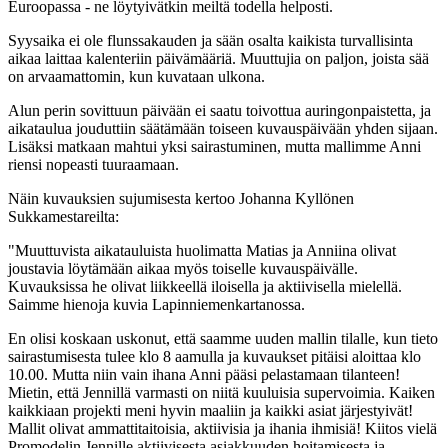
Euroopassa - ne löytyivätkin meiltä todella helposti.
Syysaika ei ole flunssakauden ja sään osalta kaikista turvallisinta
aikaa laittaa kalenteriin päivämääriä. Muuttujia on paljon, joista sää
on arvaamattomin, kun kuvataan ulkona.
Alun perin sovittuun päivään ei saatu toivottua auringonpaistetta, ja
aikataulua jouduttiin säätämään toiseen kuvauspäivään yhden sijaan.
Lisäksi matkaan mahtui yksi sairastuminen, mutta mallimme Anni
riensi nopeasti tuuraamaan.
Näin kuvauksien sujumisesta kertoo Johanna Kyllönen
Sukkamestareilta:
"Muuttuvista aikatauluista huolimatta Matias ja Anniina olivat
joustavia löytämään aikaa myös toiselle kuvauspäivälle.
Kuvauksissa he olivat liikkeellä iloisella ja aktiivisella mielellä.
Saimme hienoja kuvia Lapinniemenkartanossa.
En olisi koskaan uskonut, että saamme uuden mallin tilalle, kun tieto
sairastumisesta tulee klo 8 aamulla ja kuvaukset pitäisi aloittaa klo
10.00. Mutta niin vain ihana Anni pääsi pelastamaan tilanteen!
Mietin, että Jennillä varmasti on niitä kuuluisia supervoimia. Kaiken
kaikkiaan projekti meni hyvin maaliin ja kaikki asiat järjestyivät!
Mallit olivat ammattitaitoisia, aktiivisia ja ihania ihmisiä! Kiitos vielä
Promodelin Jennille aktiivisesta asiakkuuden hoitamisesta ja