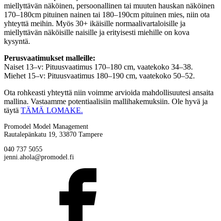
miellyttävän näköinen, persoonallinen tai muuten hauskan näköinen
170–180cm pituinen nainen tai 180–190cm pituinen mies, niin ota
yhteyttä meihin. Myös 30+ ikäisille normaalivartaloisille ja
miellyttävän näköisille naisille ja erityisesti miehille on kova
kysyntä.
Perusvaatimukset malleille:
Naiset 13–v: Pituusvaatimus 170–180 cm, vaatekoko 34–38.
Miehet 15–v: Pituusvaatimus 180–190 cm, vaatekoko 50–52.
Ota rohkeasti yhteyttä niin voimme arvioida mahdollisuutesi ansaita
mallina. Vastaamme potentiaalisiin mallihakemuksiin. Ole hyvä ja
täytä
TÄMÄ LOMAKE.
Promodel Model Management
Rautalepänkatu 19, 33870 Tampere
040 737 5055
jenni.ahola@promodel.fi