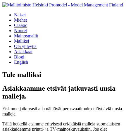
Naiset
Miehet
Classic
Nuoret
Mainosmallit
Malliksi
Ota yhteyttä
Asiakkaat
Blogi
English
Tule malliksi
Asiakkaamme etsivät jatkuvasti uusia
malleja.
Etsimme jatkuvasti alla nähtävät perusvaatimukset täyttäviä uusia
malleja.
Tällä hetkellä etsimme erityisesti eri-ikäisiä malleja suomalaisten
asiakkaidemme printti- ja TV-mainoskuvauksiin. Jos olet