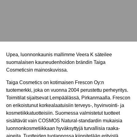
Upea, luonnonkaunis mallimme Veera K säteilee
suomalaisen kauneudenhoidon brändin Taiga
Cosmeticsin mainoskuvissa.
Taiga Cosmetics on kotimaisen Frescon Oy:n
tuotemerkki, joka on vuonna 2004 perustettu perheyritys.
Toimitilat sijaitsevat Lempäälässä, Pirkanmaalla. Frescon
on erikoistunut korkealaatuisiin terveys-, hyvinvointi- ja
kosmetiikkatuotteisiin. Suomessa valmistetut tuotteet
sisältävät vain COSMOS Natural-standardin mukaisia
luonnonkosmetiikkaan hyväksyttyjä turvallisia raaka-
aineita. Tuotteiden tuotannossa kiinnitetään erityistä