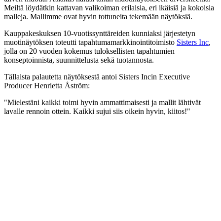
Meiltä löydätkin kattavan valikoiman erilaisia, eri ikäisiä ja kokoisia
malleja. Mallimme ovat hyvin tottuneita tekemään näytöksiä.
Kauppakeskuksen 10-vuotissynttäreiden kunniaksi järjestetyn
muotinäytöksen toteutti tapahtumamarkkinointitoimisto
Sisters Inc
,
jolla on 20 vuoden kokemus tuloksellisten tapahtumien
konseptoinnista, suunnittelusta sekä tuotannosta.
Tällaista palautetta näytöksestä antoi Sisters Incin Executive
Producer Henrietta Åström:
"Mielestäni kaikki toimi hyvin ammattimaisesti ja mallit lähtivät
lavalle rennoin ottein. Kaikki sujui siis oikein hyvin, kiitos!"