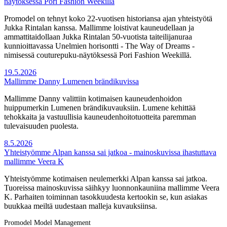
näytöksessä Pori Fashion Weekillä
Promodel on tehnyt koko 22-vuotisen historiansa ajan yhteistyötä
Jukka Rintalan kanssa. Mallimme loistivat kauneudellaan ja
ammattitaidollaan Jukka Rintalan 50-vuotista taiteilijanuraa
kunnioittavassa Unelmien horisontti - The Way of Dreams -
nimisessä couturepuku-näytöksessä Pori Fashion Weekillä.
19.5.2026
Mallimme Danny Lumenen brändikuvissa
Mallimme Danny valittiin kotimaisen kauneudenhoidon
huippumerkin Lumenen brändikuvauksiin. Lumene kehittää
tehokkaita ja vastuullisia kauneudenhoitotuotteita paremman
tulevaisuuden puolesta.
8.5.2026
Yhteistyömme Alpan kanssa sai jatkoa - mainoskuvissa ihastuttava
mallimme Veera K
Yhteistyömme kotimaisen neulemerkki Alpan kanssa sai jatkoa.
Tuoreissa mainoskuvissa säihkyy luonnonkauniina mallimme Veera
K. Parhaiten toiminnan tasokkuudesta kertookin se, kun asiakas
buukkaa meiltä uudestaan malleja kuvauksiinsa.
Promodel Model Management