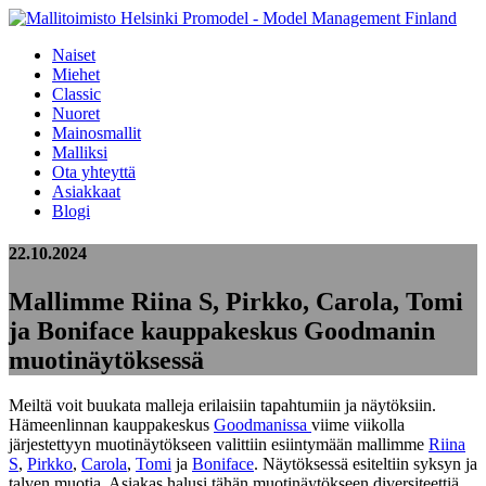
Naiset
Miehet
Classic
Nuoret
Mainosmallit
Malliksi
Ota yhteyttä
Asiakkaat
Blogi
22.10.2024
Mallimme Riina S, Pirkko, Carola, Tomi
ja Boniface kauppakeskus Goodmanin
muotinäytöksessä
Meiltä voit buukata malleja erilaisiin tapahtumiin ja näytöksiin.
Hämeenlinnan kauppakeskus
Goodmanissa
viime viikolla
järjestettyyn muotinäytökseen valittiin esiintymään mallimme
Riina
S
,
Pirkko
,
Carola
,
Tomi
ja
Boniface
. Näytöksessä esiteltiin syksyn ja
talven muotia. Asiakas halusi tähän muotinäytökseen diversiteettiä.