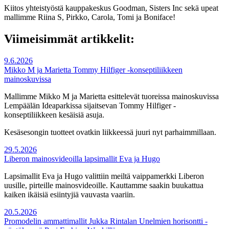
Kiitos yhteistyöstä kauppakeskus Goodman, Sisters Inc sekä upeat
mallimme Riina S, Pirkko, Carola, Tomi ja Boniface!
Viimeisimmät artikkelit:
9.6.2026
Mikko M ja Marietta Tommy Hilfiger -konseptiliikkeen
mainoskuvissa
Mallimme Mikko M ja Marietta esittelevät tuoreissa mainoskuvissa
Lempäälän Ideaparkissa sijaitsevan Tommy Hilfiger -
konseptiliikkeen kesäisiä asuja.
Kesäsesongin tuotteet ovatkin liikkeessä juuri nyt parhaimmillaan.
29.5.2026
Liberon mainosvideoilla lapsimallit Eva ja Hugo
Lapsimallit Eva ja Hugo valittiin meiltä vaippamerkki Liberon
uusille, pirteille mainosvideoille. Kauttamme saakin buukattua
kaiken ikäisiä esiintyjiä vauvasta vaariin.
20.5.2026
Promodelin ammattimallit Jukka Rintalan Unelmien horisontti -