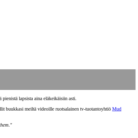
pienistä lapsista aina eläkeikäisiin asti.
it buukkasi meiltä videoille ruotsalainen tv-tuotantoyhtiö
Mud
 them."