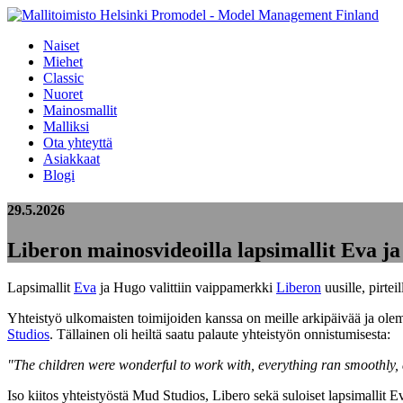
Naiset
Miehet
Classic
Nuoret
Mainosmallit
Malliksi
Ota yhteyttä
Asiakkaat
Blogi
29.5.2026
Liberon mainosvideoilla lapsimallit Eva j
Lapsimallit
Eva
ja Hugo valittiin vaippamerkki
Liberon
uusille, pirtei
Yhteistyö ulkomaisten toimijoiden kanssa on meille arkipäivää ja olem
Studios
. Tällainen oli heiltä saatu palaute yhteistyön onnistumisesta:
"The children were wonderful to work with, everything ran smoothly,
Iso kiitos yhteistyöstä Mud Studios, Libero sekä suloiset lapsimallit 