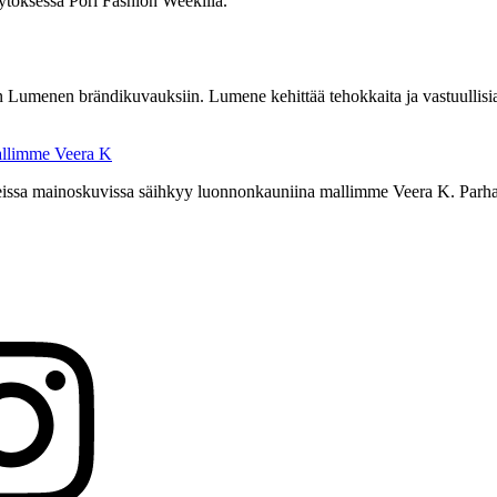
töksessä Pori Fashion Weekillä.
Lumenen brändikuvauksiin. Lumene kehittää tehokkaita ja vastuullisia
mallimme Veera K
issa mainoskuvissa säihkyy luonnonkauniina mallimme Veera K. Parhai