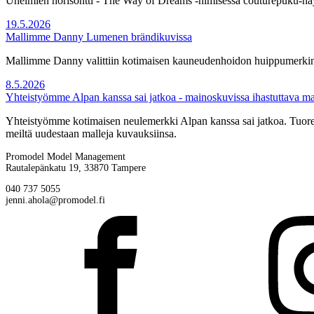
Unelmien horisontti - The Way of Dreams -nimisessä couturepuku-näy
19.5.2026
Mallimme Danny Lumenen brändikuvissa
Mallimme Danny valittiin kotimaisen kauneudenhoidon huippumerkin 
8.5.2026
Yhteistyömme Alpan kanssa sai jatkoa - mainoskuvissa ihastuttava 
Yhteistyömme kotimaisen neulemerkki Alpan kanssa sai jatkoa. Tuore
meiltä uudestaan malleja kuvauksiinsa.
Promodel Model Management
Rautalepänkatu 19, 33870 Tampere
040 737 5055
jenni.ahola@promodel.fi