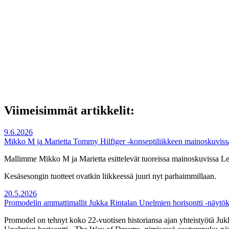
Viimeisimmät artikkelit:
9.6.2026
Mikko M ja Marietta Tommy Hilfiger -konseptiliikkeen mainoskuviss
Mallimme Mikko M ja Marietta esittelevät tuoreissa mainoskuvissa Lem
Kesäsesongin tuotteet ovatkin liikkeessä juuri nyt parhaimmillaan.
20.5.2026
Promodelin ammattimallit Jukka Rintalan Unelmien horisontti -näytök
Promodel on tehnyt koko 22-vuotisen historiansa ajan yhteistyötä Jukk