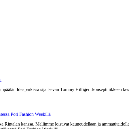
a
päälän Ideaparkissa sijaitsevan Tommy Hilfiger -konseptiliikkeen kesä
sessä Pori Fashion Weekillä
a Rintalan kanssa. Mallimme loistivat kauneudellaan ja ammattitaidollaa