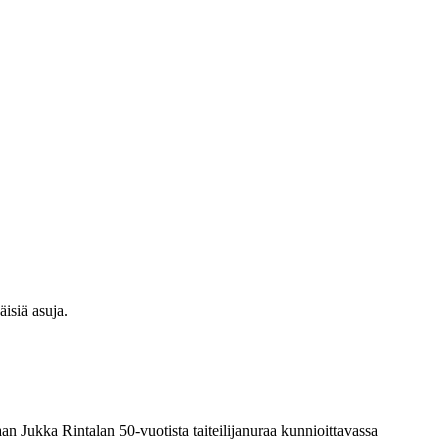
isiä asuja.
n Jukka Rintalan 50-vuotista taiteilijanuraa kunnioittavassa