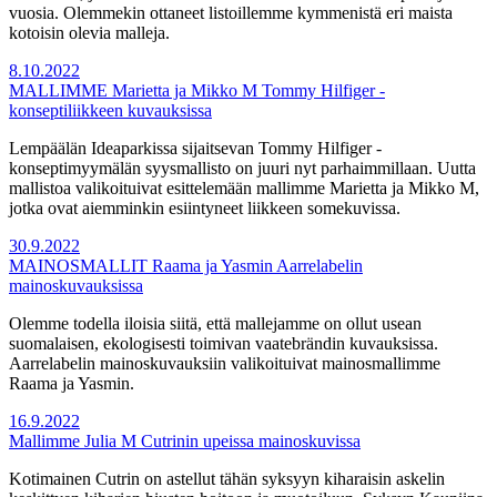
vuosia. Olemmekin ottaneet listoillemme kymmenistä eri maista
kotoisin olevia malleja.
8.10.2022
MALLIMME Marietta ja Mikko M Tommy Hilfiger -
konseptiliikkeen kuvauksissa
Lempäälän Ideaparkissa sijaitsevan Tommy Hilfiger -
konseptimyymälän syysmallisto on juuri nyt parhaimmillaan. Uutta
mallistoa valikoituivat esittelemään mallimme Marietta ja Mikko M,
jotka ovat aiemminkin esiintyneet liikkeen somekuvissa.
30.9.2022
MAINOSMALLIT Raama ja Yasmin Aarrelabelin
mainoskuvauksissa
Olemme todella iloisia siitä, että mallejamme on ollut usean
suomalaisen, ekologisesti toimivan vaatebrändin kuvauksissa.
Aarrelabelin mainoskuvauksiin valikoituivat mainosmallimme
Raama ja Yasmin.
16.9.2022
Mallimme Julia M Cutrinin upeissa mainoskuvissa
Kotimainen Cutrin on astellut tähän syksyyn kiharaisin askelin