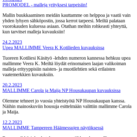
PROMODEL - malleja yrityksesi tarpeisiin!
Mallin buukkaaminen meidän kauttamme on helppoa ja vaatii vain
yhden lyhyen sähköpostin, jossa kerrot tarpeesi. Meiltä palataan
vuorokauden kuluessa asiaan. Otathan meihin rohkeasti yhteyttä,
kun tarvitset malleja kuvauksiin!
24.2.2023
Upea MALLIMME Veera K Kotilieden kuvauksissa
Tuoreen Kotiliesi Käsityö -lehden numeron kannessa hehkuu upea
mallimme Veera K. Meiltä löydät erinomaisen laajan valikoiman
malleja erityyppisiin naisten- ja muotilehtien sekä erilaisten
vaatemerkkien kuvauksiin.
20.2.2023
MALLIMME Carola ja Maija NP Housukaupan kuvauksissa
Olemme tehneet jo vuosia yhteistyötä NP Housukaupan kanssa.
Näihin mainoskuviin housuja esittelmään valittiin mallimme Carola
ja Maija.
12.2.2023
MALLIMME Tampereen Häämessujen näytöksessä