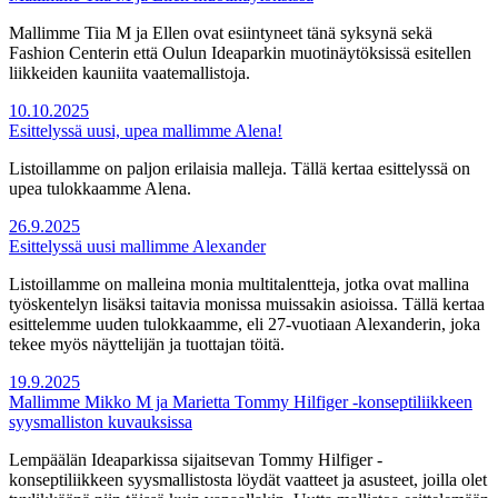
Mallimme Tiia M ja Ellen ovat esiintyneet tänä syksynä sekä
Fashion Centerin että Oulun Ideaparkin muotinäytöksissä esitellen
liikkeiden kauniita vaatemallistoja.
10.10.2025
Esittelyssä uusi, upea mallimme Alena!
Listoillamme on paljon erilaisia malleja. Tällä kertaa esittelyssä on
upea tulokkaamme Alena.
26.9.2025
Esittelyssä uusi mallimme Alexander
Listoillamme on malleina monia multitalentteja, jotka ovat mallina
työskentelyn lisäksi taitavia monissa muissakin asioissa. Tällä kertaa
esittelemme uuden tulokkaamme, eli 27-vuotiaan Alexanderin, joka
tekee myös näyttelijän ja tuottajan töitä.
19.9.2025
Mallimme Mikko M ja Marietta Tommy Hilfiger -konseptiliikkeen
syysmalliston kuvauksissa
Lempäälän Ideaparkissa sijaitsevan Tommy Hilfiger -
konseptiliikkeen syysmallistosta löydät vaatteet ja asusteet, joilla olet