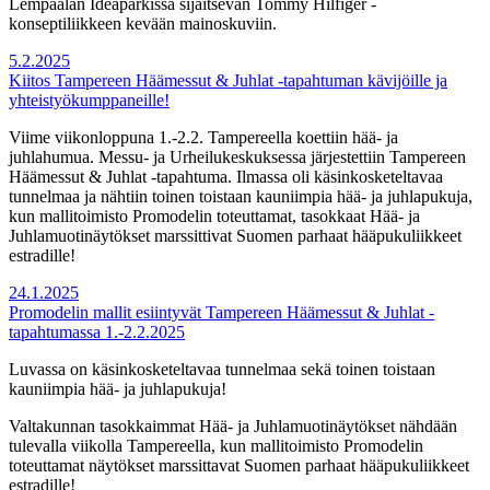
Lempäälän Ideaparkissa sijaitsevan Tommy Hilfiger -
konseptiliikkeen kevään mainoskuviin.
5.2.2025
Kiitos Tampereen Häämessut & Juhlat -tapahtuman kävijöille ja
yhteistyökumppaneille!
Viime viikonloppuna 1.-2.2. Tampereella koettiin hää- ja
juhlahumua. Messu- ja Urheilukeskuksessa järjestettiin Tampereen
Häämessut & Juhlat -tapahtuma. Ilmassa oli käsinkosketeltavaa
tunnelmaa ja nähtiin toinen toistaan kauniimpia hää- ja juhlapukuja,
kun mallitoimisto Promodelin toteuttamat, tasokkaat Hää- ja
Juhlamuotinäytökset marssittivat Suomen parhaat hääpukuliikkeet
estradille!
24.1.2025
Promodelin mallit esiintyvät Tampereen Häämessut & Juhlat -
tapahtumassa 1.-2.2.2025
Luvassa on käsinkosketeltavaa tunnelmaa sekä toinen toistaan
kauniimpia hää- ja juhlapukuja!
Valtakunnan tasokkaimmat Hää- ja Juhlamuotinäytökset nähdään
tulevalla viikolla Tampereella, kun mallitoimisto Promodelin
toteuttamat näytökset marssittavat Suomen parhaat hääpukuliikkeet
estradille!