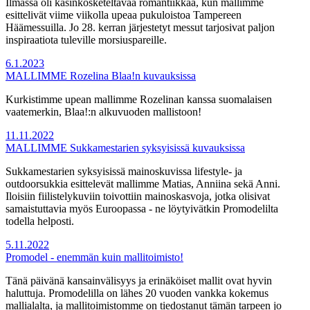
Ilmassa oli käsinkosketeltavaa romantiikkaa, kun mallimme
esittelivät viime viikolla upeaa pukuloistoa Tampereen
Häämessuilla. Jo 28. kerran järjestetyt messut tarjosivat paljon
inspiraatiota tuleville morsiuspareille.
6.1.2023
MALLIMME Rozelina Blaa!n kuvauksissa
Kurkistimme upean mallimme Rozelinan kanssa suomalaisen
vaatemerkin, Blaa!:n alkuvuoden mallistoon!
11.11.2022
MALLIMME Sukkamestarien syksyisissä kuvauksissa
Sukkamestarien syksyisissä mainoskuvissa lifestyle- ja
outdoorsukkia esittelevät mallimme Matias, Anniina sekä Anni.
Iloisiin fiilistelykuviin toivottiin mainoskasvoja, jotka olisivat
samaistuttavia myös Euroopassa - ne löytyivätkin Promodelilta
todella helposti.
5.11.2022
Promodel - enemmän kuin mallitoimisto!
Tänä päivänä kansainvälisyys ja erinäköiset mallit ovat hyvin
haluttuja. Promodelilla on lähes 20 vuoden vankka kokemus
mallialalta, ja mallitoimistomme on tiedostanut tämän tarpeen jo