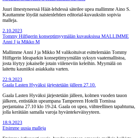
Juuri ilmestyneessä Häät-lehdessä säteilee upea mallimme Aino S.
Kauttamme löydät naistenlehtien editorial-kuvauksiin sopivia
malleja.
2.10.2023
Tommy Hilfigerin konseptimyymälän kuvauksissa MALLIMME
Anni J ja Mikko M
Mallimme Anni J ja Mikko M valikoituivat esittelemään Tommy
Hilfigerin Ideaparkin konseptimyymälän syksyn vaatemallistoa,
josta löytyy jokaiselle jotain viileneviin keleihin. Myymälä on
laitettu kauniiksi asiakkaita varten.
22.9.2023
Gaala Lasten Hyväksi järjestetään jälleen 27.10.
Gaala Lasten Hyväksi järjestetään jälleen, kolmen vuoden tauon
jälkeen, entistäkin upeampana Tampereen Hotelli Tornissa
perjantaina 27.10 klo 19-24. Gaala on upea, viihteellinen tapahtuma,
jolla kerätään samalla varoja hyväntekeväisyyteen.
18.9.2023
Etsimme uusia malleja