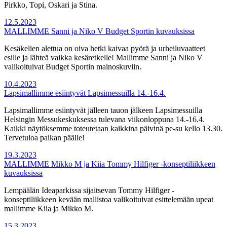
Pirkko, Topi, Oskari ja Stina.
12.5.2023
MALLIMME Sanni ja Niko V Budget Sportin kuvauksissa
Kesäkelien alettua on oiva hetki kaivaa pyörä ja urheiluvaatteet
esille ja lähteä vaikka kesäretkelle! Mallimme Sanni ja Niko V
valikoituivat Budget Sportin mainoskuviin.
10.4.2023
Lapsimallimme esiintyvät Lapsimessuilla 14.-16.4.
Lapsimallimme esiintyvät jälleen tauon jälkeen Lapsimessuilla
Helsingin Messukeskuksessa tulevana viikonloppuna 14.-16.4.
Kaikki näytöksemme toteutetaan kaikkina päivinä pe-su kello 13.30.
Tervetuloa paikan päälle!
19.3.2023
MALLIMME Mikko M ja Kiia Tommy Hilfiger -konseptiliikkeen
kuvauksissa
Lempäälän Ideaparkissa sijaitsevan Tommy Hilfiger -
konseptiliikkeen kevään mallistoa valikoituivat esittelemään upeat
mallimme Kiia ja Mikko M.
15.3.2023