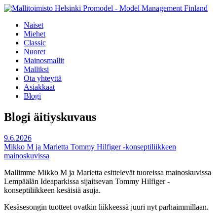
Naiset
Miehet
Classic
Nuoret
Mainosmallit
Malliksi
Ota yhteyttä
Asiakkaat
Blogi
Blogi
äitiyskuvaus
9.6.2026
Mikko M ja Marietta Tommy Hilfiger -konseptiliikkeen
mainoskuvissa
Mallimme Mikko M ja Marietta esittelevät tuoreissa mainoskuvissa
Lempäälän Ideaparkissa sijaitsevan Tommy Hilfiger -
konseptiliikkeen kesäisiä asuja.
Kesäsesongin tuotteet ovatkin liikkeessä juuri nyt parhaimmillaan.