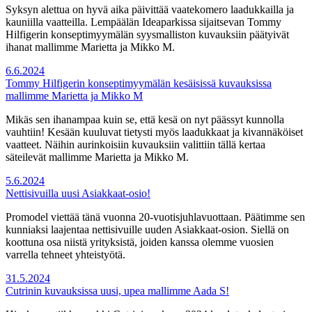
Syksyn alettua on hyvä aika päivittää vaatekomero laadukkailla ja
kauniilla vaatteilla. Lempäälän Ideaparkissa sijaitsevan Tommy
Hilfigerin konseptimyymälän syysmalliston kuvauksiin päätyivät
ihanat mallimme Marietta ja Mikko M.
6.6.2024
Tommy Hilfigerin konseptimyymälän kesäisissä kuvauksissa
mallimme Marietta ja Mikko M
Mikäs sen ihanampaa kuin se, että kesä on nyt päässyt kunnolla
vauhtiin! Kesään kuuluvat tietysti myös laadukkaat ja kivannäköiset
vaatteet. Näihin aurinkoisiin kuvauksiin valittiin tällä kertaa
säteilevät mallimme Marietta ja Mikko M.
5.6.2024
Nettisivuilla uusi Asiakkaat-osio!
Promodel viettää tänä vuonna 20-vuotisjuhlavuottaan. Päätimme sen
kunniaksi laajentaa nettisivuille uuden Asiakkaat-osion. Siellä on
koottuna osa niistä yrityksistä, joiden kanssa olemme vuosien
varrella tehneet yhteistyötä.
31.5.2024
Cutrinin kuvauksissa uusi, upea mallimme Aada S!