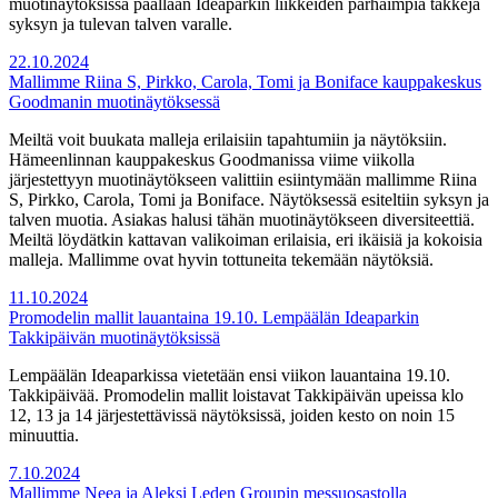
muotinäytöksissä päällään Ideaparkin liikkeiden parhaimpia takkeja
syksyn ja tulevan talven varalle.
22.10.2024
Mallimme Riina S, Pirkko, Carola, Tomi ja Boniface kauppakeskus
Goodmanin muotinäytöksessä
Meiltä voit buukata malleja erilaisiin tapahtumiin ja näytöksiin.
Hämeenlinnan kauppakeskus Goodmanissa viime viikolla
järjestettyyn muotinäytökseen valittiin esiintymään mallimme Riina
S, Pirkko, Carola, Tomi ja Boniface. Näytöksessä esiteltiin syksyn ja
talven muotia. Asiakas halusi tähän muotinäytökseen diversiteettiä.
Meiltä löydätkin kattavan valikoiman erilaisia, eri ikäisiä ja kokoisia
malleja. Mallimme ovat hyvin tottuneita tekemään näytöksiä.
11.10.2024
Promodelin mallit lauantaina 19.10. Lempäälän Ideaparkin
Takkipäivän muotinäytöksissä
Lempäälän Ideaparkissa vietetään ensi viikon lauantaina 19.10.
Takkipäivää. Promodelin mallit loistavat Takkipäivän upeissa klo
12, 13 ja 14 järjestettävissä näytöksissä, joiden kesto on noin 15
minuuttia.
7.10.2024
Mallimme Neea ja Aleksi Leden Groupin messuosastolla