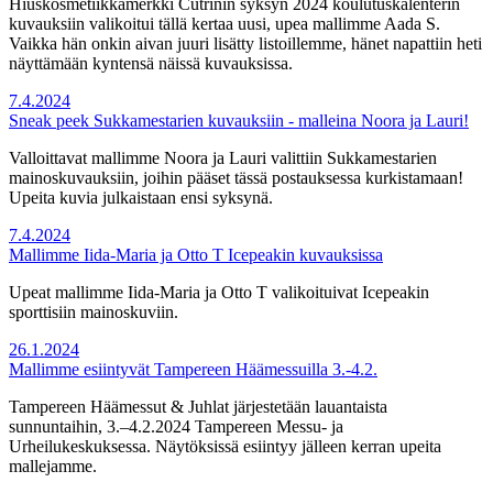
Hiuskosmetiikkamerkki Cutrinin syksyn 2024 koulutuskalenterin
kuvauksiin valikoitui tällä kertaa uusi, upea mallimme Aada S.
Vaikka hän onkin aivan juuri lisätty listoillemme, hänet napattiin heti
näyttämään kyntensä näissä kuvauksissa.
7.4.2024
Sneak peek Sukkamestarien kuvauksiin - malleina Noora ja Lauri!
Valloittavat mallimme Noora ja Lauri valittiin Sukkamestarien
mainoskuvauksiin, joihin pääset tässä postauksessa kurkistamaan!
Upeita kuvia julkaistaan ensi syksynä.
7.4.2024
Mallimme Iida-Maria ja Otto T Icepeakin kuvauksissa
Upeat mallimme Iida-Maria ja Otto T valikoituivat Icepeakin
sporttisiin mainoskuviin.
26.1.2024
Mallimme esiintyvät Tampereen Häämessuilla 3.-4.2.
Tampereen Häämessut & Juhlat järjestetään lauantaista
sunnuntaihin, 3.–4.2.2024 Tampereen Messu- ja
Urheilukeskuksessa. Näytöksissä esiintyy jälleen kerran upeita
mallejamme.