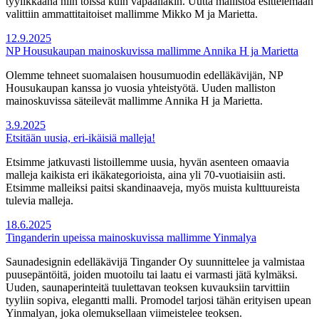
tyylikkäänä niin töissä kuin vapaallakin. Uutta mallistoa esittelemään
valittiin ammattitaitoiset mallimme Mikko M ja Marietta.
12.9.2025
NP Housukaupan mainoskuvissa mallimme Annika H ja Marietta
Olemme tehneet suomalaisen housumuodin edelläkävijän, NP
Housukaupan kanssa jo vuosia yhteistyötä. Uuden malliston
mainoskuvissa säteilevät mallimme Annika H ja Marietta.
3.9.2025
Etsitään uusia, eri-ikäisiä malleja!
Etsimme jatkuvasti listoillemme uusia, hyvän asenteen omaavia
malleja kaikista eri ikäkategorioista, aina yli 70-vuotiaisiin asti.
Etsimme malleiksi paitsi skandinaaveja, myös muista kulttuureista
tulevia malleja.
18.6.2025
Tinganderin upeissa mainoskuvissa mallimme Yinmalya
Saunadesignin edelläkävijä Tingander Oy suunnittelee ja valmistaa
puusepäntöitä, joiden muotoilu tai laatu ei varmasti jätä kylmäksi.
Uuden, saunaperinteitä tuulettavan teoksen kuvauksiin tarvittiin
tyyliin sopiva, elegantti malli. Promodel tarjosi tähän erityisen upean
Yinmalyan, joka olemuksellaan viimeistelee teoksen.