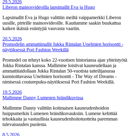
29.5.2026
Liberon mainosvideoilla lapsimallit Eva ja Hugo
Lapsimallit Eva ja Hugo valittiin meiltä vaippamerkki Liberon
uusille, pirteille mainosvideoille. Kauttamme saakin buukattua
kaiken ikäisiä esiintyjiä vauvasta vaariin.
20.5.2026
Promodelin ammattimallit Jukka Rintalan Unelmien horisontti -
näytöksessä Pori Fashion Weekillä
Promodel on tehnyt koko 22-vuotisen historiansa ajan yhteistyötä
Jukka Rintalan kanssa. Mallimme loistivat kauneudellaan ja
ammattitaidollaan Jukka Rintalan 50-vuotista taiteilijanuraa
kunnioittavassa Unelmien horisontti - The Way of Dreams -
nimisessä couturepuku-näytöksessä Pori Fashion Weekillä.
19.5.2026
Mallimme Danny Lumenen brändikuvissa
Mallimme Danny valittiin kotimaisen kauneudenhoidon
huippumerkin Lumenen brändikuvauksiin. Lumene kehittää
tehokkaita ja vastuullisia kauneudenhoitotuotteita paremman
tulevaisuuden puolesta.
8.5.2026