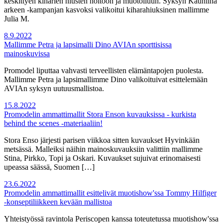
keskittyen kiharien hiusten hoitoon ja muotoiluun. Syksyn Kauniina
arkeen -kampanjan kasvoksi valikoitui kiharahiuksinen mallimme
Julia M.
8.9.2022
Mallimme Petra ja lapsimalli Dino AVIAn sporttisissa
mainoskuvissa
Promodel liputtaa vahvasti terveellisten elämäntapojen puolesta.
Mallimme Petra ja lapsimallimme Dino valikoituivat esittelemään
AVIAn syksyn uutuusmallistoa.
15.8.2022
Promodelin ammattimallit Stora Enson kuvauksissa - kurkista
behind the scenes -materiaaliin!
Stora Enso järjesti parisen viikkoa sitten kuvaukset Hyvinkään
metsässä. Malleiksi näihin mainoskuvauksiin valittiin mallimme
Stina, Pirkko, Topi ja Oskari. Kuvaukset sujuivat erinomaisesti
upeassa säässä, Suomen […]
23.6.2022
Promodelin ammattimallit esittelivät muotishow'ssa Tommy Hilfiger
-konseptiliikkeen kevään mallistoa
Yhteistyössä ravintola Periscopen kanssa toteutetussa muotishow'ssa