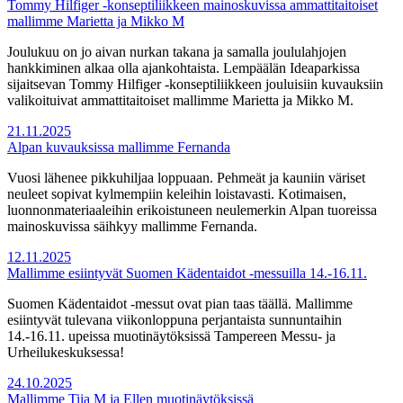
Tommy Hilfiger -konseptiliikkeen mainoskuvissa ammattitaitoiset
mallimme Marietta ja Mikko M
Joulukuu on jo aivan nurkan takana ja samalla joululahjojen
hankkiminen alkaa olla ajankohtaista. Lempäälän Ideaparkissa
sijaitsevan Tommy Hilfiger -konseptiliikkeen jouluisiin kuvauksiin
valikoituivat ammattitaitoiset mallimme Marietta ja Mikko M.
21.11.2025
Alpan kuvauksissa mallimme Fernanda
Vuosi lähenee pikkuhiljaa loppuaan. Pehmeät ja kauniin väriset
neuleet sopivat kylmempiin keleihin loistavasti. Kotimaisen,
luonnonmateriaaleihin erikoistuneen neulemerkin Alpan tuoreissa
mainoskuvissa säihkyy mallimme Fernanda.
12.11.2025
Mallimme esiintyvät Suomen Kädentaidot -messuilla 14.-16.11.
Suomen Kädentaidot -messut ovat pian taas täällä. Mallimme
esiintyvät tulevana viikonloppuna perjantaista sunnuntaihin
14.-16.11. upeissa muotinäytöksissä Tampereen Messu- ja
Urheilukeskuksessa!
24.10.2025
Mallimme Tiia M ja Ellen muotinäytöksissä