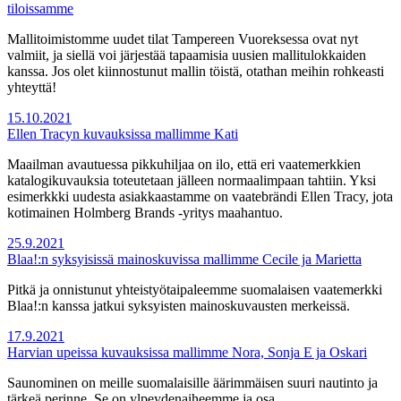
tiloissamme
Mallitoimistomme uudet tilat Tampereen Vuoreksessa ovat nyt
valmiit, ja siellä voi järjestää tapaamisia uusien mallitulokkaiden
kanssa. Jos olet kiinnostunut mallin töistä, otathan meihin rohkeasti
yhteyttä!
15.10.2021
Ellen Tracyn kuvauksissa mallimme Kati
Maailman avautuessa pikkuhiljaa on ilo, että eri vaatemerkkien
katalogikuvauksia toteutetaan jälleen normaalimpaan tahtiin. Yksi
esimerkkki uudesta asiakkaastamme on vaatebrändi Ellen Tracy, jota
kotimainen Holmberg Brands -yritys maahantuo.
25.9.2021
Blaa!:n syksyisissä mainoskuvissa mallimme Cecile ja Marietta
Pitkä ja onnistunut yhteistyötaipaleemme suomalaisen vaatemerkki
Blaa!:n kanssa jatkui syksyisten mainoskuvausten merkeissä.
17.9.2021
Harvian upeissa kuvauksissa mallimme Nora, Sonja E ja Oskari
Saunominen on meille suomalaisille äärimmäisen suuri nautinto ja
tärkeä perinne. Se on ylpeydenaiheemme ja osa