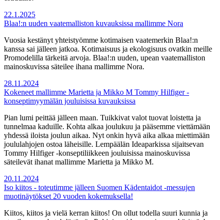
22.1.2025
Blaa!:n uuden vaatemalliston kuvauksissa mallimme Nora
Vuosia kestänyt yhteistyömme kotimaisen vaatemerkin Blaa!:n
kanssa sai jälleen jatkoa. Kotimaisuus ja ekologisuus ovatkin meille
Promodelilla tärkeitä arvoja. Blaa!:n uuden, upean vaatemalliston
mainoskuvissa säteilee ihana mallimme Nora.
28.11.2024
Kokeneet mallimme Marietta ja Mikko M Tommy Hilfiger -
konseptimyymälän jouluisissa kuvauksissa
Pian lumi peittää jälleen maan. Tuikkivat valot tuovat loistetta ja
tunnelmaa kaduille. Kohta alkaa joulukuu ja pääsemme viettämään
yhdessä iloista joulun aikaa. Nyt onkin hyvä aika alkaa miettimään
joululahjojen ostoa läheisille. Lempäälän Ideaparkissa sijaitsevan
Tommy Hilfiger -konseptiliikkeen jouluisissa mainoskuvissa
säteilevät ihanat mallimme Marietta ja Mikko M.
20.11.2024
Iso kiitos - toteutimme jälleen Suomen Kädentaidot -messujen
muotinäytökset 20 vuoden kokemuksella!
Kiitos, kiitos ja vielä kerran kiitos! On ollut todella suuri kunnia ja