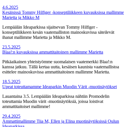
4.6.2025
Kesäisissä Tommy Hilfiger -konseptiliikkeen kuvauksissa mallimme
Marietta ja Mikko M
Lempäälän Ideaparkissa sijaitsevan Tommy Hilfiger -
konseptiliikkeen kesän vaatemalliston mainoskuvissa säteilevät
ihanat mallimme Marietta ja Mikko M.
23.5.2025
Blaa!:n kuvauksissa ammattitaitoinen mallimme Marietta
Pitkäaikainen yhteistyömme suomalaisen vaatemerkki Blaa!:n
kanssa jatkuu. Tällä kertaa uutta, kesäisen kaunista vaatemallistoa
esittelee mainoskuvissa ammattitaitoinen mallimme Marietta.
18.5.2025
Upeat toteuttamamme Ideaparkin Muodin Värit -muotinäytökset
Lauantaina 3.5. Lempäälän Ideaparkissa nähtiin Promodelin
toteuttamia Muodin värit -muotinäytöksiä, joissa loistivat
ammattitaitoiset mallimme!
29.4.2025
Ammattimallimme Tiia M, Ellen ja Elina muotinäytöksissä Oulun
Ideaparkissa