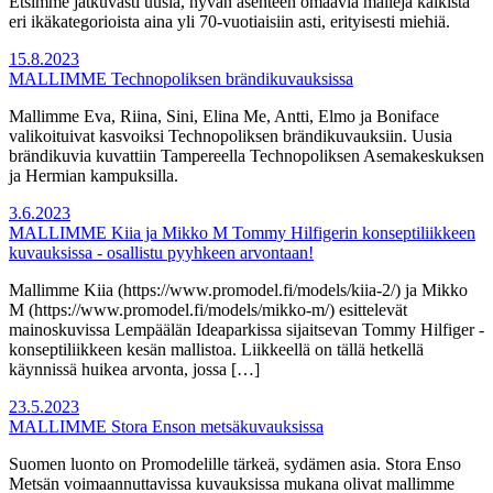
Etsimme jatkuvasti uusia, hyvän asenteen omaavia malleja kaikista
eri ikäkategorioista aina yli 70-vuotiaisiin asti, erityisesti miehiä.
15.8.2023
MALLIMME Technopoliksen brändikuvauksissa
Mallimme Eva, Riina, Sini, Elina Me, Antti, Elmo ja Boniface
valikoituivat kasvoiksi Technopoliksen brändikuvauksiin. Uusia
brändikuvia kuvattiin Tampereella Technopoliksen Asemakeskuksen
ja Hermian kampuksilla.
3.6.2023
MALLIMME Kiia ja Mikko M Tommy Hilfigerin konseptiliikkeen
kuvauksissa - osallistu pyyhkeen arvontaan!
Mallimme Kiia (https://www.promodel.fi/models/kiia-2/) ja Mikko
M (https://www.promodel.fi/models/mikko-m/) esittelevät
mainoskuvissa Lempäälän Ideaparkissa sijaitsevan Tommy Hilfiger -
konseptiliikkeen kesän mallistoa. Liikkeellä on tällä hetkellä
käynnissä huikea arvonta, jossa […]
23.5.2023
MALLIMME Stora Enson metsäkuvauksissa
Suomen luonto on Promodelille tärkeä, sydämen asia. Stora Enso
Metsän voimaannuttavissa kuvauksissa mukana olivat mallimme