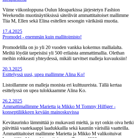
Viime viikonloppuna Oulun Ideaparkissa järjestetyn Fashion
Weekendin muotinäytöksissä säteilivät ammattitaitoiset mallimme
Tiia M, Ellen sekä Elina esitellen sesongin värikästä muotia.
17.4.2025
Promodel - enemmän kuin mallitoimisto!
Promodelilla on jo yli 20 vuoden vankka kokemus mallialalta.
Meiltä löydät tarpeisiisi yli 500 erilaista ammattimallia. Olethan
meihin rohkeasti yhteydessä, mikäli tarvitset malleja kuvauksiin!
20.3.2025
Esittelyssä uusi, upea mallimme Alina Ko!
Listoillamme on malleja monista eri kulttuureista. Tällä kertaa
esittelyssä on upea tulokkaamme Alina Ko.
26.2.2025
Ammattimallimme Marietta ja Mikko M Tommy Hilfiger -
konseptiliikkeen kevään mainoskuvissa
Kevätaurinko lämmittää jo mukavasti mieltä, ja nyt onkin oiva hetki
päivittää vaatekaappi laadukkailla sekä kauniin värisillä vaatteilla.
Ammattitaitoiset mallimme Marietta ja Mikko M valikoituivat