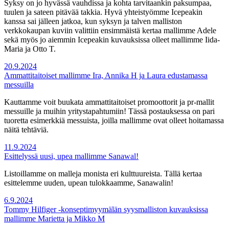
Syksy on jo hyvässä vauhdissa ja kohta tarvitaankin paksumpaa,
tuulen ja sateen pitävää takkia. Hyvä yhteistyömme Icepeakin
kanssa sai jälleen jatkoa, kun syksyn ja talven malliston
verkkokaupan kuviin valittiin ensimmäistä kertaa mallimme Adele
sekä myös jo aiemmin Icepeakin kuvauksissa olleet mallimme Iida-
Maria ja Otto T.
20.9.2024
Ammattitaitoiset mallimme Ira, Annika H ja Laura edustamassa
messuilla
Kauttamme voit buukata ammattitaitoiset promoottorit ja pr-mallit
messuille ja muihin yritystapahtumiin! Tässä postauksessa on pari
tuoretta esimerkkiä messuista, joilla mallimme ovat olleet hoitamassa
näitä tehtäviä.
11.9.2024
Esittelyssä uusi, upea mallimme Sanawal!
Listoillamme on malleja monista eri kulttuureista. Tällä kertaa
esittelemme uuden, upean tulokkaamme, Sanawalin!
6.9.2024
Tommy Hilfiger -konseptimyymälän syysmalliston kuvauksissa
mallimme Marietta ja Mikko M