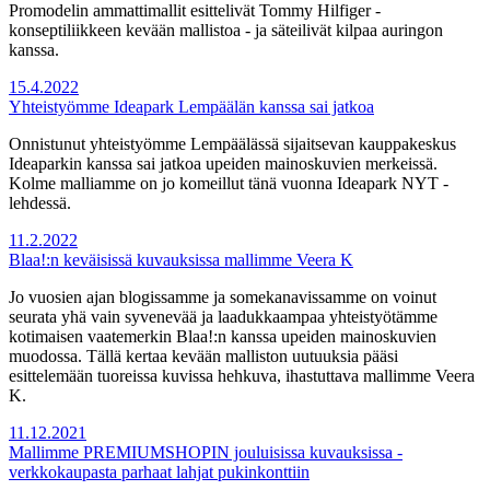
Promodelin ammattimallit esittelivät Tommy Hilfiger -
konseptiliikkeen kevään mallistoa - ja säteilivät kilpaa auringon
kanssa.
15.4.2022
Yhteistyömme Ideapark Lempäälän kanssa sai jatkoa
Onnistunut yhteistyömme Lempäälässä sijaitsevan kauppakeskus
Ideaparkin kanssa sai jatkoa upeiden mainoskuvien merkeissä.
Kolme malliamme on jo komeillut tänä vuonna Ideapark NYT -
lehdessä.
11.2.2022
Blaa!:n keväisissä kuvauksissa mallimme Veera K
Jo vuosien ajan blogissamme ja somekanavissamme on voinut
seurata yhä vain syvenevää ja laadukkaampaa yhteistyötämme
kotimaisen vaatemerkin Blaa!:n kanssa upeiden mainoskuvien
muodossa. Tällä kertaa kevään malliston uutuuksia pääsi
esittelemään tuoreissa kuvissa hehkuva, ihastuttava mallimme Veera
K.
11.12.2021
Mallimme PREMIUMSHOPIN jouluisissa kuvauksissa -
verkkokaupasta parhaat lahjat pukinkonttiin