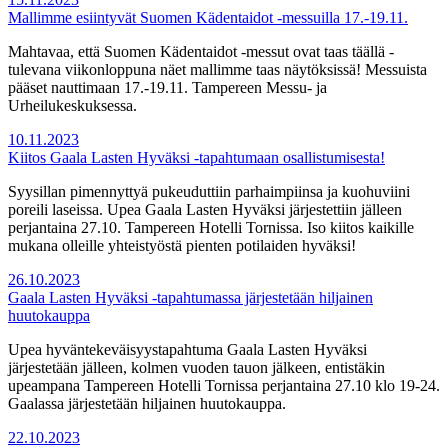
Mallimme esiintyvät Suomen Kädentaidot -messuilla 17.-19.11.
Mahtavaa, että Suomen Kädentaidot -messut ovat taas täällä -
tulevana viikonloppuna näet mallimme taas näytöksissä! Messuista
pääset nauttimaan 17.-19.11. Tampereen Messu- ja
Urheilukeskuksessa.
10.11.2023
Kiitos Gaala Lasten Hyväksi -tapahtumaan osallistumisesta!
Syysillan pimennyttyä pukeuduttiin parhaimpiinsa ja kuohuviini
poreili laseissa. Upea Gaala Lasten Hyväksi järjestettiin jälleen
perjantaina 27.10. Tampereen Hotelli Tornissa. Iso kiitos kaikille
mukana olleille yhteistyöstä pienten potilaiden hyväksi!
26.10.2023
Gaala Lasten Hyväksi -tapahtumassa järjestetään hiljainen
huutokauppa
Upea hyväntekeväisyystapahtuma Gaala Lasten Hyväksi
järjestetään jälleen, kolmen vuoden tauon jälkeen, entistäkin
upeampana Tampereen Hotelli Tornissa perjantaina 27.10 klo 19-24.
Gaalassa järjestetään hiljainen huutokauppa.
22.10.2023