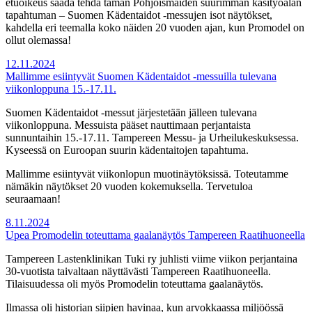
etuoikeus saada tehdä tämän Pohjoismaiden suurimman käsityöalan
tapahtuman – Suomen Kädentaidot -messujen isot näytökset,
kahdella eri teemalla koko näiden 20 vuoden ajan, kun Promodel on
ollut olemassa!
12.11.2024
Mallimme esiintyvät Suomen Kädentaidot -messuilla tulevana
viikonloppuna 15.-17.11.
Suomen Kädentaidot -messut järjestetään jälleen tulevana
viikonloppuna. Messuista pääset nauttimaan perjantaista
sunnuntaihin 15.-17.11. Tampereen Messu- ja Urheilukeskuksessa.
Kyseessä on Euroopan suurin kädentaitojen tapahtuma.
Mallimme esiintyvät viikonlopun muotinäytöksissä. Toteutamme
nämäkin näytökset 20 vuoden kokemuksella. Tervetuloa
seuraamaan!
8.11.2024
Upea Promodelin toteuttama gaalanäytös Tampereen Raatihuoneella
Tampereen Lastenklinikan Tuki ry juhlisti viime viikon perjantaina
30-vuotista taivaltaan näyttävästi Tampereen Raatihuoneella.
Tilaisuudessa oli myös Promodelin toteuttama gaalanäytös.
Ilmassa oli historian siipien havinaa, kun arvokkaassa miljöössä