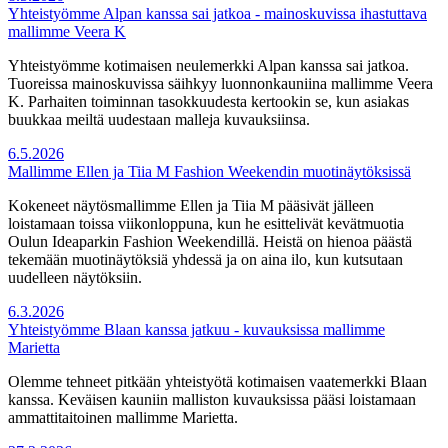
Yhteistyömme Alpan kanssa sai jatkoa - mainoskuvissa ihastuttava
mallimme Veera K
Yhteistyömme kotimaisen neulemerkki Alpan kanssa sai jatkoa.
Tuoreissa mainoskuvissa säihkyy luonnonkauniina mallimme Veera
K. Parhaiten toiminnan tasokkuudesta kertookin se, kun asiakas
buukkaa meiltä uudestaan malleja kuvauksiinsa.
6.5.2026
Mallimme Ellen ja Tiia M Fashion Weekendin muotinäytöksissä
Kokeneet näytösmallimme Ellen ja Tiia M pääsivät jälleen
loistamaan toissa viikonloppuna, kun he esittelivät kevätmuotia
Oulun Ideaparkin Fashion Weekendillä. Heistä on hienoa päästä
tekemään muotinäytöksiä yhdessä ja on aina ilo, kun kutsutaan
uudelleen näytöksiin.
6.3.2026
Yhteistyömme Blaan kanssa jatkuu - kuvauksissa mallimme
Marietta
Olemme tehneet pitkään yhteistyötä kotimaisen vaatemerkki Blaan
kanssa. Keväisen kauniin malliston kuvauksissa pääsi loistamaan
ammattitaitoinen mallimme Marietta.