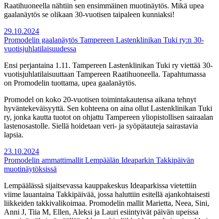
Raatihuoneella nähtiin sen ensimmäinen muotinäytös. Mikä upea
gaalanäytös se olikaan 30-vuotisen taipaleen kunniaksi!
29.10.2024
Promodelin gaalanäytös Tampereen Lastenklinikan Tuki ry:n 30-
vuotisjuhlatilaisuudessa
Ensi perjantaina 1.11. Tampereen Lastenklinikan Tuki ry viettää 30-
vuotisjuhlatilaisuuttaan Tampereen Raatihuoneella. Tapahtumassa
on Promodelin tuottama, upea gaalanäytös.
Promodel on koko 20-vuotisen toimintakautensa aikana tehnyt
hyväntekeväisyyttä. Sen kohteena on aina ollut Lastenklinikan Tuki
ry, jonka kautta tuotot on ohjattu Tampereen yliopistollisen sairaalan
lastenosastolle. Siellä hoidetaan veri- ja syöpätauteja sairastavia
lapsia.
23.10.2024
Promodelin ammattimallit Lempäälän Ideaparkin Takkipäivän
muotinäytöksissä
Lempäälässä sijaitsevassa kauppakeskus Ideaparkissa vietettiin
viime lauantaina Takkipäivää, jossa haluttiin esitellä ajankohtaisesti
liikkeiden takkivalikoimaa. Promodelin mallit Marietta, Neea, Sini,
Anni J, Tiia M, Ellen, Aleksi ja Lauri esiintyivät päivän upeissa