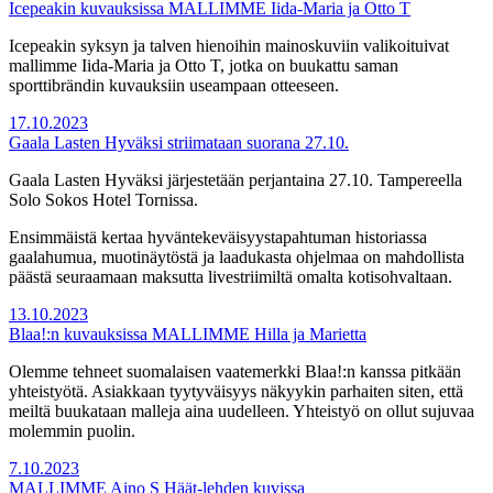
Icepeakin kuvauksissa MALLIMME Iida-Maria ja Otto T
Icepeakin syksyn ja talven hienoihin mainoskuviin valikoituivat
mallimme Iida-Maria ja Otto T, jotka on buukattu saman
sporttibrändin kuvauksiin useampaan otteeseen.
17.10.2023
Gaala Lasten Hyväksi striimataan suorana 27.10.
Gaala Lasten Hyväksi järjestetään perjantaina 27.10. Tampereella
Solo Sokos Hotel Tornissa.
Ensimmäistä kertaa hyväntekeväisyystapahtuman historiassa
gaalahumua, muotinäytöstä ja laadukasta ohjelmaa on mahdollista
päästä seuraamaan maksutta livestriimiltä omalta kotisohvaltaan.
13.10.2023
Blaa!:n kuvauksissa MALLIMME Hilla ja Marietta
Olemme tehneet suomalaisen vaatemerkki Blaa!:n kanssa pitkään
yhteistyötä. Asiakkaan tyytyväisyys näkyykin parhaiten siten, että
meiltä buukataan malleja aina uudelleen. Yhteistyö on ollut sujuvaa
molemmin puolin.
7.10.2023
MALLIMME Aino S Häät-lehden kuvissa