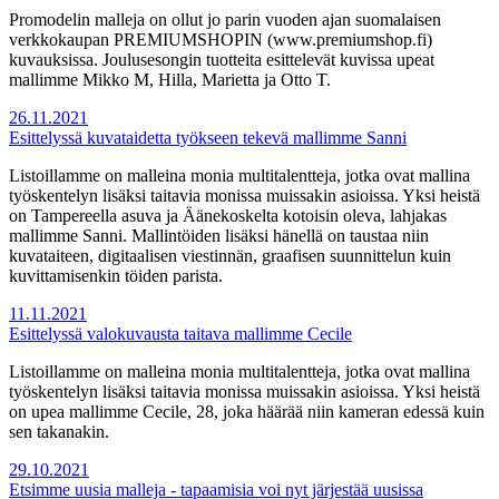
Promodelin malleja on ollut jo parin vuoden ajan suomalaisen
verkkokaupan PREMIUMSHOPIN (www.premiumshop.fi)
kuvauksissa. Joulusesongin tuotteita esittelevät kuvissa upeat
mallimme Mikko M, Hilla, Marietta ja Otto T.
26.11.2021
Esittelyssä kuvataidetta työkseen tekevä mallimme Sanni
Listoillamme on malleina monia multitalentteja, jotka ovat mallina
työskentelyn lisäksi taitavia monissa muissakin asioissa. Yksi heistä
on Tampereella asuva ja Äänekoskelta kotoisin oleva, lahjakas
mallimme Sanni. Mallintöiden lisäksi hänellä on taustaa niin
kuvataiteen, digitaalisen viestinnän, graafisen suunnittelun kuin
kuvittamisenkin töiden parista.
11.11.2021
Esittelyssä valokuvausta taitava mallimme Cecile
Listoillamme on malleina monia multitalentteja, jotka ovat mallina
työskentelyn lisäksi taitavia monissa muissakin asioissa. Yksi heistä
on upea mallimme Cecile, 28, joka häärää niin kameran edessä kuin
sen takanakin.
29.10.2021
Etsimme uusia malleja - tapaamisia voi nyt järjestää uusissa