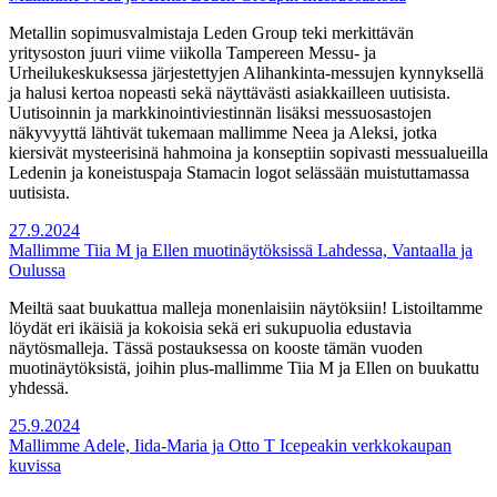
Metallin sopimusvalmistaja Leden Group teki merkittävän
yritysoston juuri viime viikolla Tampereen Messu- ja
Urheilukeskuksessa järjestettyjen Alihankinta-messujen kynnyksellä
ja halusi kertoa nopeasti sekä näyttävästi asiakkailleen uutisista.
Uutisoinnin ja markkinointiviestinnän lisäksi messuosastojen
näkyvyyttä lähtivät tukemaan mallimme Neea ja Aleksi, jotka
kiersivät mysteerisinä hahmoina ja konseptiin sopivasti messualueilla
Ledenin ja koneistuspaja Stamacin logot selässään muistuttamassa
uutisista.
27.9.2024
Mallimme Tiia M ja Ellen muotinäytöksissä Lahdessa, Vantaalla ja
Oulussa
Meiltä saat buukattua malleja monenlaisiin näytöksiin! Listoiltamme
löydät eri ikäisiä ja kokoisia sekä eri sukupuolia edustavia
näytösmalleja. Tässä postauksessa on kooste tämän vuoden
muotinäytöksistä, joihin plus-mallimme Tiia M ja Ellen on buukattu
yhdessä.
25.9.2024
Mallimme Adele, Iida-Maria ja Otto T Icepeakin verkkokaupan
kuvissa