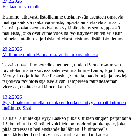
27.2.2026
Etsitään uusia malleja
Etsimme jatkuvasti listoillemme uusia, hyvän asenteen omaavia
malleja kaikista ikäkategorioista, lapsista aina eläkeläisiin asti.
Tämän postauksen kuvissa näkyy läpileikkaus sen tyyppisistä
malleista, jotka ovat viime vuosina työllistyneet eniten erilaisiin
toimeksiantoihin ja jollaisia erityisesti etsimme lisää listoillemme.
23.2.2026
Mallimme uuden Baonami-ravintolan kuvauksissa
Tässä kuussa Tampereelle auenneen, uuden Baonami-nimisen
ravintolan mainoskuvissa säteilevät mallimme Laura, Eija-Liisa,
Mercy, Leo ja Juha. Pacific sushia, vartaita, bao buneja ja bowleja
tarjoileva ravintola sijaitsee aivan Tampereen rautatieaseman
vieressä, osoitteessa Hämeenkatu 3.
13.2.2026
Pyry Laakson uudella musiikkivideolla esiintyy ammattitaitoinen
mallimme Sissi
Laulaja-lauluntekijä Pyry Laakso julkaisi uuden singlen perjantaina
13. helmikuuta. Silmät ei valehtele on moderni popkappale, joka
pitää otteessaan heti ensitahdeilta lähtien. Uunituoreella
musiikkivideolla esiintyy isossa roolissa laulajan kanssa