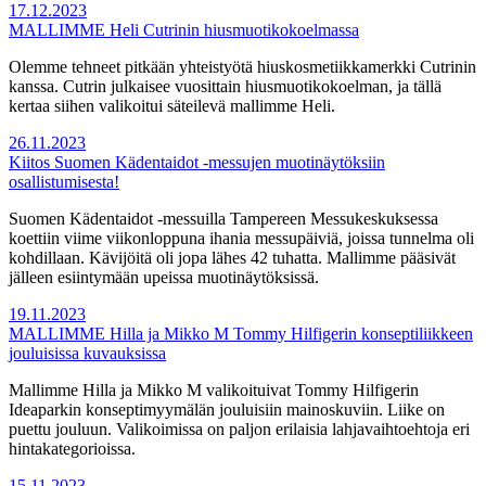
17.12.2023
MALLIMME Heli Cutrinin hiusmuotikokoelmassa
Olemme tehneet pitkään yhteistyötä hiuskosmetiikkamerkki Cutrinin
kanssa. Cutrin julkaisee vuosittain hiusmuotikokoelman, ja tällä
kertaa siihen valikoitui säteilevä mallimme Heli.
26.11.2023
Kiitos Suomen Kädentaidot -messujen muotinäytöksiin
osallistumisesta!
Suomen Kädentaidot -messuilla Tampereen Messukeskuksessa
koettiin viime viikonloppuna ihania messupäiviä, joissa tunnelma oli
kohdillaan. Kävijöitä oli jopa lähes 42 tuhatta. Mallimme pääsivät
jälleen esiintymään upeissa muotinäytöksissä.
19.11.2023
MALLIMME Hilla ja Mikko M Tommy Hilfigerin konseptiliikkeen
jouluisissa kuvauksissa
Mallimme Hilla ja Mikko M valikoituivat Tommy Hilfigerin
Ideaparkin konseptimyymälän jouluisiin mainoskuviin. Liike on
puettu jouluun. Valikoimissa on paljon erilaisia lahjavaihtoehtoja eri
hintakategorioissa.
15.11.2023