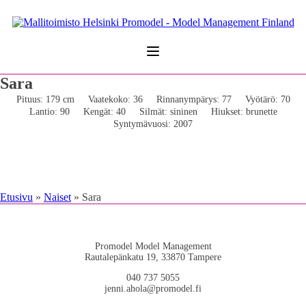
Sara
Pituus: 179 cm
Vaatekoko: 36
Rinnanympärys: 77
Vyötärö: 70
Lantio: 90
Kengät: 40
Silmät: sininen
Hiukset: brunette
Syntymävuosi: 2007
Etusivu
»
Naiset
»
Sara
Promodel Model Management
Rautalepänkatu 19, 33870 Tampere
040 737 5055
jenni.ahola@promodel.fi