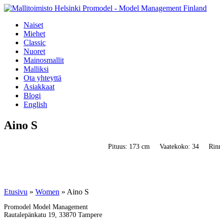
Naiset
Miehet
Classic
Nuoret
Mainosmallit
Malliksi
Ota yhteyttä
Asiakkaat
Blogi
English
Aino S
Pituus: 173 cm
Vaatekoko: 34
Rin
Etusivu
»
Women
»
Aino S
Promodel Model Management
Rautalepänkatu 19, 33870 Tampere