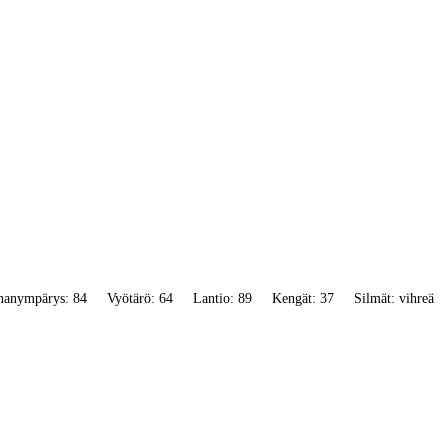
nanympärys: 84
Vyötärö: 64
Lantio: 89
Kengät: 37
Silmät: vihreä