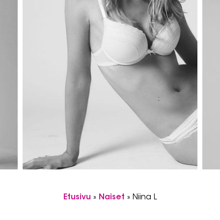
Etusivu
»
Naiset
»
Niina L