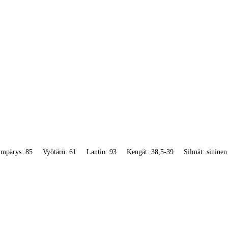
mpärys: 85
Vyötärö: 61
Lantio: 93
Kengät: 38,5-39
Silmät: sininen