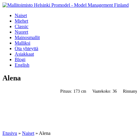
Naiset
Miehet
Classic
Nuoret
Mainosmallit
Malliksi
Ota yhteyttä
Asiakkaat
Blogi
English
Alena
Pituus: 173 cm
Vaatekoko: 36
Rinnany
Etusivu
»
Naiset
»
Alena