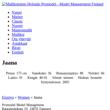
Naiset
Miehet
Classic
Nuoret
Mainosmallit
Malliksi
Ota yhteyttä
Asiakkaat
Blogi
English
Jaana
Pituus: 175 cm
Vaatekoko: 36
Rinnanympärys: 88
Vyötärö: 66
Lantio: 91
Kengät: 40-41
Silmät: sininen
Hiukset: brunette
Syntymävuosi: 2005
Etusivu
»
Women
»
Jaana
Promodel Model Management
Rautalepänkatu 19, 33870 Tampere