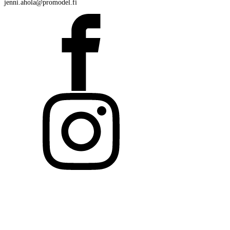
jenni.ahola@promodel.fi