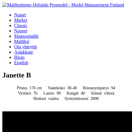
Naiset
Miehet
Classic
Nuoret
Mainosmallit
Malliksi
Ota yhteyttä
Asiakkaat
Blogi
English
Janette B
Pituus: 176 cm
Vaatekoko: 38-40
Rinnanympärys: 94
Vyötärö: 76
Lantio: 99
Kengät: 40
Silmät: vihreä
Hiukset: vaalea
Syntymävuosi: 2000