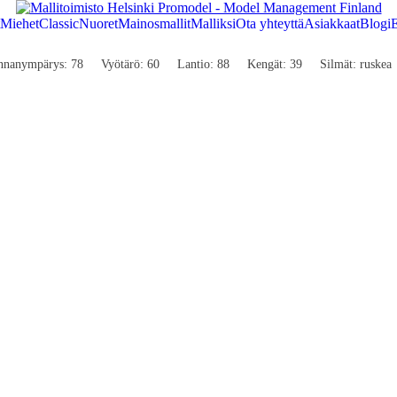
Miehet
Classic
Nuoret
Mainosmallit
Malliksi
Ota yhteyttä
Asiakkaat
Blogi
E
nnanympärys: 78
Vyötärö: 60
Lantio: 88
Kengät: 39
Silmät: ruskea