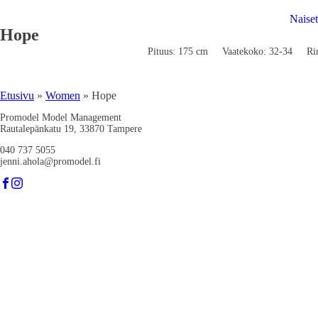
Naiset
Hope
Pituus: 175 cm
Vaatekoko: 32-34
Ri
Etusivu
»
Women
»
Hope
Promodel Model Management
Rautalepänkatu 19, 33870 Tampere
040 737 5055
jenni.ahola@promodel.fi