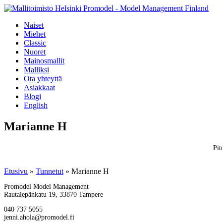
Naiset
Miehet
Classic
Nuoret
Mainosmallit
Malliksi
Ota yhteyttä
Asiakkaat
Blogi
English
Marianne H
Pit
Etusivu
»
Tunnetut
»
Marianne H
Promodel Model Management
Rautalepänkatu 19, 33870 Tampere
040 737 5055
jenni.ahola@promodel.fi