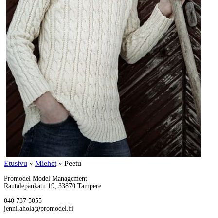
Etusivu
»
Miehet
»
Peetu
Promodel Model Management
Rautalepänkatu 19, 33870 Tampere
040 737 5055
jenni.ahola@promodel.fi