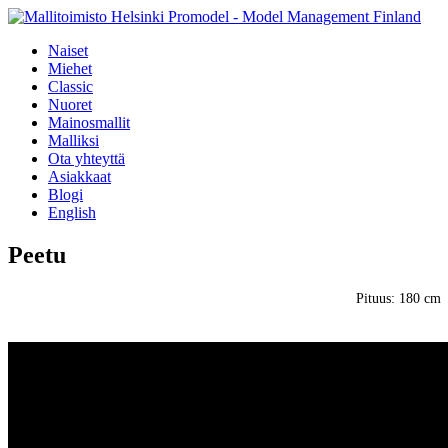
Naiset
Miehet
Classic
Nuoret
Mainosmallit
Malliksi
Ota yhteyttä
Asiakkaat
Blogi
English
Peetu
Pituus: 180 cm