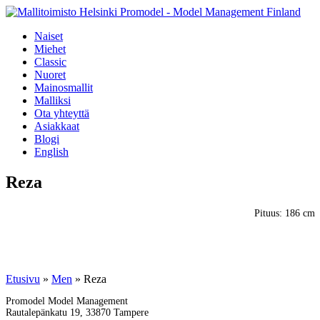
Naiset
Miehet
Classic
Nuoret
Mainosmallit
Malliksi
Ota yhteyttä
Asiakkaat
Blogi
English
Reza
Pituus: 186 cm
Etusivu
»
Men
»
Reza
Promodel Model Management
Rautalepänkatu 19, 33870 Tampere