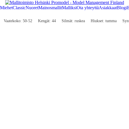
Miehet
Classic
Nuoret
Mainosmallit
Malliksi
Ota yhteyttä
Asiakkaat
Blogi
E
Vaatekoko: 50-52
Kengät: 44
Silmät: ruskea
Hiukset: tumma
Syn