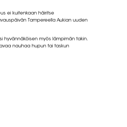
eus ei kuitenkaan häiritse
 kuvauspäivän Tampereella Aukian uuden
paitsi hyvännäköisen myös lämpimän takin.
jastavaa nauhaa hupun tai taskun