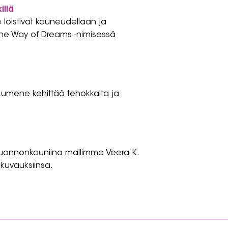
illä
 loistivat kauneudellaan ja
- The Way of Dreams -nimisessä
Lumene kehittää tehokkaita ja
 luonnonkauniina mallimme Veera K.
kuvauksiinsa.