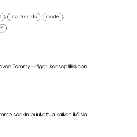
,
,
,
t
mallitoimisto
model
yö
van Tommy Hilfiger -konseptiliikkeen
ttamme saakin buukattua kaiken ikäisiä