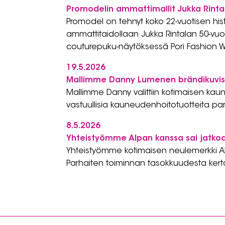
Promodelin ammattimallit Jukka Rintal
Promodel on tehnyt koko 22-vuotisen his
ammattitaidollaan Jukka Rintalan 50-vuot
couturepuku-näytöksessä Pori Fashion W
19.5.2026
Mallimme Danny Lumenen brändikuvi
Mallimme Danny valittiin kotimaisen k
vastuullisia kauneudenhoitotuotteita 
8.5.2026
Yhteistyömme Alpan kanssa sai jatkoa
Yhteistyömme kotimaisen neulemerkki Al
Parhaiten toiminnan tasokkuudesta kert