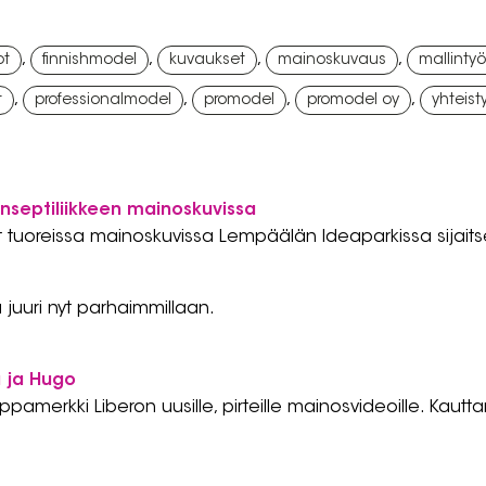
,
,
,
,
ot
finnishmodel
kuvaukset
mainoskuvaus
mallintyö
,
,
,
,
t
professionalmodel
promodel
promodel oy
yhteist
onseptiliikkeen mainoskuvissa
t tuoreissa mainoskuvissa Lempäälän Ideaparkissa sijaitse
 juuri nyt parhaimmillaan.
a ja Hugo
vaippamerkki Liberon uusille, pirteille mainosvideoille. Kau