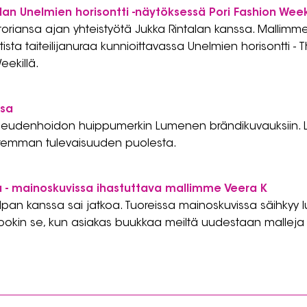
an Unelmien horisontti -näytöksessä Pori Fashion Week
toriansa ajan yhteistyötä Jukka Rintalan kanssa. Mallimme
ista taiteilijanuraa kunnioittavassa Unelmien horisontti 
eekillä.
ssa
auneudenhoidon huippumerkin Lumenen brändikuvauksiin. 
paremman tulevaisuuden puolesta.
 - mainoskuvissa ihastuttava mallimme Veera K
pan kanssa sai jatkoa. Tuoreissa mainoskuvissa säihkyy
ookin se, kun asiakas buukkaa meiltä uudestaan malleja 