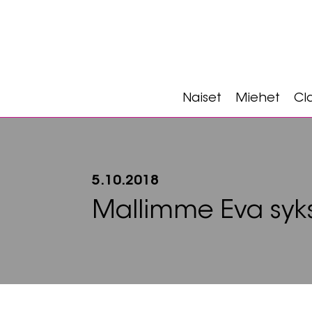
Naiset
Miehet
Cla
5.10.2018
Mallimme Eva syks