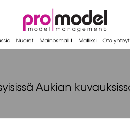
ssic
Nuoret
Mainosmallit
Malliksi
Ota yhteyt
yisissä Aukian kuvauksiss