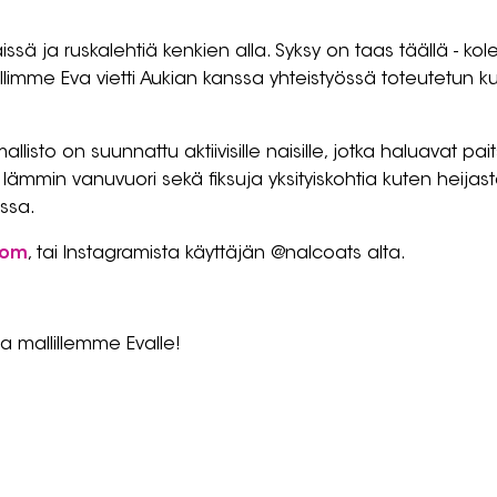
äissä ja ruskalehtiä kenkien alla. Syksy on taas täällä - kol
limme Eva vietti Aukian kanssa yhteistyössä toteutetun
mallisto on suunnattu aktiivisille naisille, jotka haluavat 
s, lämmin vanuvuori sekä fiksuja yksityiskohtia kuten hei
assa.
com
, tai Instagramista käyttäjän @nalcoats alta.
 ja mallillemme Evalle!