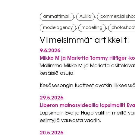
,
,
ammattimalli
Aukia
commercial sho
,
,
modelagency
modelling
photoshoo
Viimeisimmät artikkelit:
9.6.2026
Mikko M ja Marietta Tommy Hilfiger -k
Mallimme Mikko M ja Marietta esittelevä
kesäisiä asuja.
Kesäsesongin tuotteet ovatkin liikkeessä
29.5.2026
Liberon mainosvideoilla lapsimallit Ev
Lapsimallit Eva ja Hugo valittiin meiltä 
esiintyjiä vauvasta vaariin.
20.5.2026