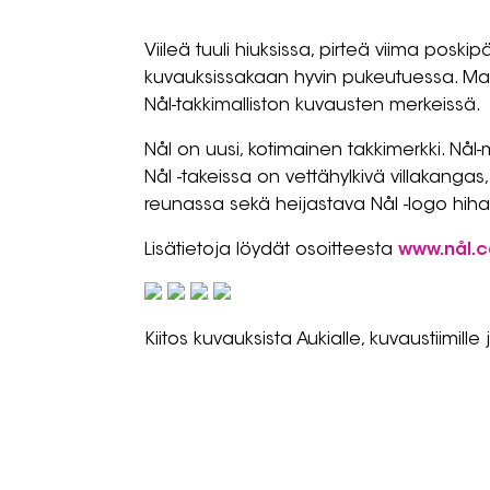
Viileä tuuli hiuksissa, pirteä viima poskip
kuvauksissakaan hyvin pukeutuessa. Mal
Nål-takkimalliston kuvausten merkeissä.
Nål on uusi, kotimainen takkimerkki. Nål-
Nål -takeissa on vettähylkivä villakanga
reunassa sekä heijastava Nål -logo hih
Lisätietoja löydät osoitteesta
www.nål.
Kiitos kuvauksista Aukialle, kuvaustiimille