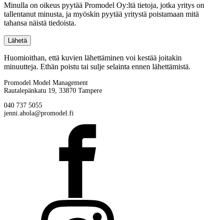
Minulla on oikeus pyytää Promodel Oy:ltä tietoja, jotka yritys on
tallentanut minusta, ja myöskin pyytää yritystä poistamaan mitä
tahansa näistä tiedoista.
Huomioithan, että kuvien lähettäminen voi kestää joitakin
minuutteja. Ethän poistu tai sulje selainta ennen lähettämistä.
Promodel Model Management
Rautalepänkatu 19, 33870 Tampere
040 737 5055
jenni.ahola@promodel.fi