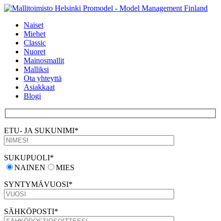
Naiset
Miehet
Classic
Nuoret
Mainosmallit
Malliksi
Ota yhteyttä
Asiakkaat
Blogi
ETU- JA SUKUNIMI*
SUKUPUOLI*
NAINEN
MIES
SYNTYMÄVUOSI*
SÄHKÖPOSTI*