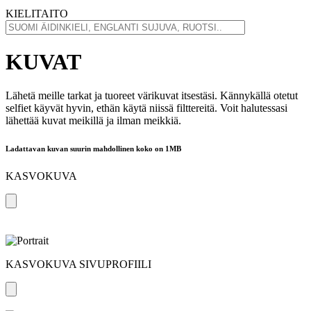
KIELITAITO
KUVAT
Lähetä meille tarkat ja tuoreet värikuvat itsestäsi. Kännykällä otetut
selfiet käyvät hyvin, ethän käytä niissä filttereitä. Voit halutessasi
lähettää kuvat meikillä ja ilman meikkiä.
Ladattavan kuvan suurin mahdollinen koko on 1MB
KASVOKUVA
KASVOKUVA SIVUPROFIILI