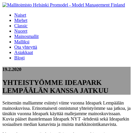
Naiset
Miehet
Classic
Nuoret
Mainosmallit
Malliksi
Ota yhteyttä
Asiakkaat
Blogi
19.2.2020
YHTEISTYÖMME IDEAPARK
LEMPÄÄLÄN KANSSA JATKUU
Seitsemän malliamme esiintyi viime vuonna Ideapark Lempäälän
mainoskuvissa. Erinomaisesti onnistunut yhteistyömme saa jatkoa, ja
tänäkin vuonna Ideapark käyttää mallejamme mainoskuvissaan.
Kuvia pääset ihastelemaan Ideapark NYT -lehdestä sekä Ideaparkin
sosiaalisen median kanavista ja muista markkinointikanavista.