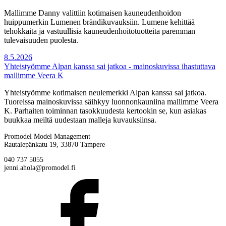
Mallimme Danny valittiin kotimaisen kauneudenhoidon
huippumerkin Lumenen brändikuvauksiin. Lumene kehittää
tehokkaita ja vastuullisia kauneudenhoitotuotteita paremman
tulevaisuuden puolesta.
8.5.2026
Yhteistyömme Alpan kanssa sai jatkoa - mainoskuvissa ihastuttava
mallimme Veera K
Yhteistyömme kotimaisen neulemerkki Alpan kanssa sai jatkoa.
Tuoreissa mainoskuvissa säihkyy luonnonkauniina mallimme Veera
K. Parhaiten toiminnan tasokkuudesta kertookin se, kun asiakas
buukkaa meiltä uudestaan malleja kuvauksiinsa.
Promodel Model Management
Rautalepänkatu 19, 33870 Tampere
040 737 5055
jenni.ahola@promodel.fi