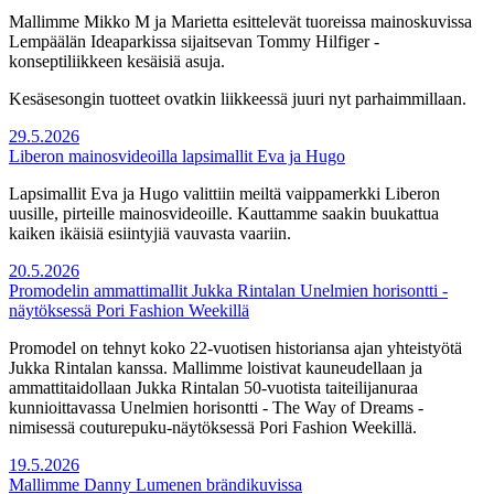
Mallimme Mikko M ja Marietta esittelevät tuoreissa mainoskuvissa
Lempäälän Ideaparkissa sijaitsevan Tommy Hilfiger -
konseptiliikkeen kesäisiä asuja.
Kesäsesongin tuotteet ovatkin liikkeessä juuri nyt parhaimmillaan.
29.5.2026
Liberon mainosvideoilla lapsimallit Eva ja Hugo
Lapsimallit Eva ja Hugo valittiin meiltä vaippamerkki Liberon
uusille, pirteille mainosvideoille. Kauttamme saakin buukattua
kaiken ikäisiä esiintyjiä vauvasta vaariin.
20.5.2026
Promodelin ammattimallit Jukka Rintalan Unelmien horisontti -
näytöksessä Pori Fashion Weekillä
Promodel on tehnyt koko 22-vuotisen historiansa ajan yhteistyötä
Jukka Rintalan kanssa. Mallimme loistivat kauneudellaan ja
ammattitaidollaan Jukka Rintalan 50-vuotista taiteilijanuraa
kunnioittavassa Unelmien horisontti - The Way of Dreams -
nimisessä couturepuku-näytöksessä Pori Fashion Weekillä.
19.5.2026
Mallimme Danny Lumenen brändikuvissa