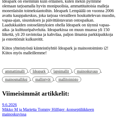
Ideapark on enemmän kuin erilainen, kuten mekin pyrimme
olemaan tarjoamalla hyvin monipuolisia, ammattitaitoisia malleja
monenlaisiin toimeksiantoihin. Ideapark Lempäälä on vuonna 2006
avattu kauppakeskus, joka tarjoaa vierailleen houkuttelevan muodin,
vapaa-ajan, sisustuksen ja päivittäistavaran ostospaikan.
Laadukkaiden ostoselämyksien ohella Ideapark on täynnä vapaa-
aika- ja kulttuuripalveluita. Ideaparkissa on muun muassa yli 150
liikettä, yli 20 ravintolaa ja kahvilaa, paljon ilmaisia parkkipaikkoja
ja esteettömät kulkureitit.
Kiitos yhteistyöstä kiinteistöyhtiö Ideapark ja mainostoimisto i2!
Kiitos myös malleillemme!
,
,
,
,
ammattimalli
Ideapark
lapsimallit
mainoskuvaus
,
,
mainosmalliksi
mallintyöt
mallitoimisto
Viimeisimmät artikkelit:
9.6.2026
Mikko M ja Marietta Tommy Hilfiger -konseptiliikkeen
mainoskuvissa