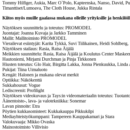
Tommy Hilfiger, Aukia, Marc O`Polo, Kapteenska, Nanso, David, Pur
Timanttiset/Lumoava, The Cloth House, Jukka Rintala
Kiitos myös muille gaalassa mukana olleille yrityksille ja henkilöil
Näytöksen suunnittelu ja toteutus: PROMODEL
Juontajat: Joanna Kuvaja ja Jarkko Tamminen
Mallit: Mallitoimisto PROMODEL
Vierailevat esiintyjät: Karita Tykkä, Suvi Tiilikainen, Heidi Sohlberg
Näytöksen stailaus: Rasia, Raisa Äijälä
Meikkien suunnittelu: Rasia, Raisa Äijälä ja Koulutus Center Maske
Hautoniemi, Mirjami Durchman ja Pinja Tirkkonen
Hiusten toteutus: Glo Hair, Birgitta Lakka, Jonna Pienkuukka, Linda
Pukijat: Tiina Uimaluoto
Kengät: Halonen ja mukana olevat merkit
Optiikka: Näkökenttä
Sukkahousut: Vogue
Lediscreenit: Profilight
Näytöksen videokuvaus ja Tays:in videomateriaalin toteutus: Tuotan
Äänentoisto-, lava- ja valotekniikka: Sonemar
Lavan pinnoite: Etra
Pöytien kukkasomisteet: Kukkakauppa Pikkukilpi
Mediayhteistyökumppani: Tampereen Kauppakamari ja Stara
Valokuvaaja: Mikko Ovaska
Mainostoimisto Villivisio