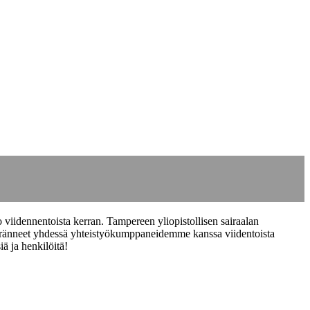
viidennentoista kerran. Tampereen yliopistollisen sairaalan
e keränneet yhdessä yhteistyökumppaneidemme kanssa viidentoista
ä ja henkilöitä!