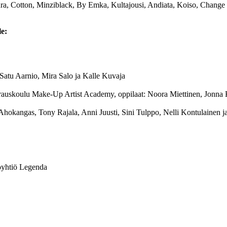
a, Cotton, Minziblack, By Emka, Kultajousi, Andiata, Koiso, Change 
le:
, Satu Aarnio, Mira Salo ja Kalle Kuvaja
erauskoulu Make-Up Artist Academy, oppilaat: Noora Miettinen, Jonna 
 Ahokangas, Tony Rajala, Anni Juusti, Sini Tulppo, Nelli Kontulainen j
toyhtiö Legenda