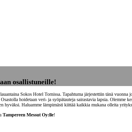
an osallistuneille!
auantaina Sokos Hotel Tornissa. Tapahtuma järjestettiin tänä vuonna jo 
oa. Osastolla hoidetaan veri- ja syöpätauteja sairastavia lapsia. Olemm
en hyväksi. Haluamme lämpimästi kiittää kaikkia mukana olleita yrityksi
a
Tampereen Messut Oy:lle
!