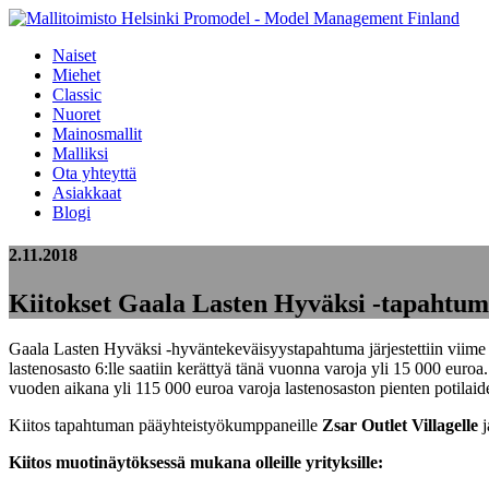
Naiset
Miehet
Classic
Nuoret
Mainosmallit
Malliksi
Ota yhteyttä
Asiakkaat
Blogi
2.11.2018
Kiitokset Gaala Lasten Hyväksi -tapahtuma
Gaala Lasten Hyväksi -hyväntekeväisyystapahtuma järjestettiin viime l
lastenosasto 6:lle saatiin kerättyä tänä vuonna varoja yli 15 000 eur
vuoden aikana yli 115 000 euroa varoja lastenosaston pienten potilaid
Kiitos tapahtuman pääyhteistyökumppaneille
Zsar Outlet Villagelle
j
Kiitos muotinäytöksessä mukana olleille yrityksille: