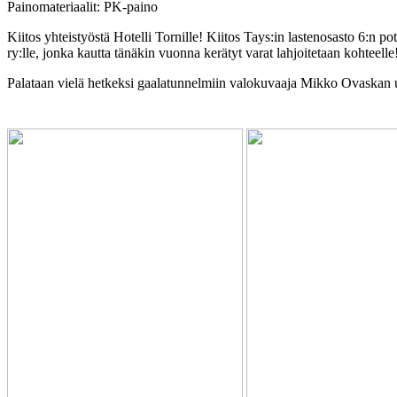
Painomateriaalit: PK-paino
Kiitos yhteistyöstä Hotelli Tornille! Kiitos Tays:in lastenosasto 6:n
ry:lle, jonka kautta tänäkin vuonna kerätyt varat lahjoitetaan kohteelle
Palataan vielä hetkeksi gaalatunnelmiin valokuvaaja Mikko Ovaskan 