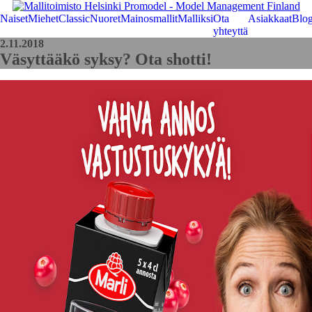
Naiset
Miehet
Classic
Nuoret
Mainosmallit
Malliksi
Ota
Asiakkaat
Blog
yhteyttä
2.11.2018
Väsyttääkö syksy? Ota shotti!