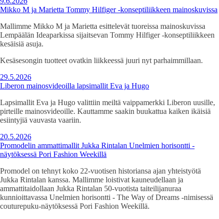
9.6.2026
Mikko M ja Marietta Tommy Hilfiger -konseptiliikkeen mainoskuvissa
Mallimme Mikko M ja Marietta esittelevät tuoreissa mainoskuvissa
Lempäälän Ideaparkissa sijaitsevan Tommy Hilfiger -konseptiliikkeen
kesäisiä asuja.
Kesäsesongin tuotteet ovatkin liikkeessä juuri nyt parhaimmillaan.
29.5.2026
Liberon mainosvideoilla lapsimallit Eva ja Hugo
Lapsimallit Eva ja Hugo valittiin meiltä vaippamerkki Liberon uusille,
pirteille mainosvideoille. Kauttamme saakin buukattua kaiken ikäisiä
esiintyjiä vauvasta vaariin.
20.5.2026
Promodelin ammattimallit Jukka Rintalan Unelmien horisontti -
näytöksessä Pori Fashion Weekillä
Promodel on tehnyt koko 22-vuotisen historiansa ajan yhteistyötä
Jukka Rintalan kanssa. Mallimme loistivat kauneudellaan ja
ammattitaidollaan Jukka Rintalan 50-vuotista taiteilijanuraa
kunnioittavassa Unelmien horisontti - The Way of Dreams -nimisessä
couturepuku-näytöksessä Pori Fashion Weekillä.