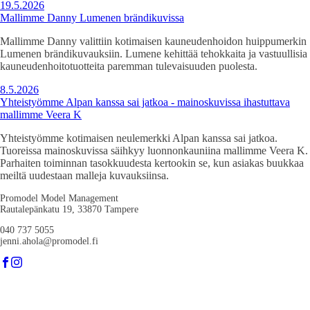
19.5.2026
Mallimme Danny Lumenen brändikuvissa
Mallimme Danny valittiin kotimaisen kauneudenhoidon huippumerkin
Lumenen brändikuvauksiin. Lumene kehittää tehokkaita ja vastuullisia
kauneudenhoitotuotteita paremman tulevaisuuden puolesta.
8.5.2026
Yhteistyömme Alpan kanssa sai jatkoa - mainoskuvissa ihastuttava
mallimme Veera K
Yhteistyömme kotimaisen neulemerkki Alpan kanssa sai jatkoa.
Tuoreissa mainoskuvissa säihkyy luonnonkauniina mallimme Veera K.
Parhaiten toiminnan tasokkuudesta kertookin se, kun asiakas buukkaa
meiltä uudestaan malleja kuvauksiinsa.
Promodel Model Management
Rautalepänkatu 19, 33870 Tampere
040 737 5055
jenni.ahola@promodel.fi