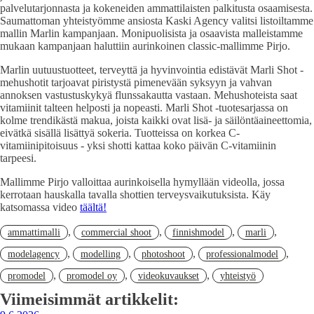
palvelutarjonnasta ja kokeneiden ammattilaisten palkitusta osaamisesta.
Saumattoman yhteistyömme ansiosta Kaski Agency valitsi listoiltamme
mallin Marlin kampanjaan. Monipuolisista ja osaavista malleistamme
mukaan kampanjaan haluttiin aurinkoinen classic-mallimme Pirjo.
Marlin uutuustuotteet, terveyttä ja hyvinvointia edistävät Marli Shot -
mehushotit tarjoavat piristystä pimenevään syksyyn ja vahvan
annoksen vastustuskykyä flunssakautta vastaan. Mehushoteista saat
vitamiinit talteen helposti ja nopeasti. Marli Shot -tuotesarjassa on
kolme trendikästä makua, joista kaikki ovat lisä- ja säilöntäaineettomia,
eivätkä sisällä lisättyä sokeria. Tuotteissa on korkea C-
vitamiinipitoisuus - yksi shotti kattaa koko päivän C-vitamiinin
tarpeesi.
Mallimme Pirjo valloittaa aurinkoisella hymyllään videolla, jossa
kerrotaan hauskalla tavalla shottien terveysvaikutuksista. Käy
katsomassa video
täältä!
,
,
,
,
ammattimalli
commercial shoot
finnishmodel
marli
,
,
,
,
modelagency
modelling
photoshoot
professionalmodel
,
,
,
promodel
promodel oy
videokuvaukset
yhteistyö
Viimeisimmät artikkelit: