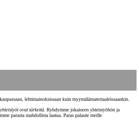
kokaupassaan, lehtimainoksissaan kuin myymälämateriaaleissaankin.
 yhteistyöt ovat tärkeitä
. Ryhdymme jokaiseen yhteistyöhön ja
emme parasta mahdollista laatua. Paras palaute meille