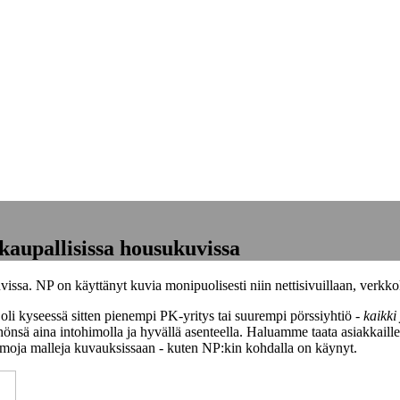
kaupallisissa housukuvissa
vissa. NP on käyttänyt kuvia monipuolisesti niin nettisivuillaan, verk
oli kyseessä sitten pienempi PK-yritys tai suurempi pörssiyhtiö -
kaikki
hönsä aina intohimolla ja hyvällä asenteella. Haluamme taata asiakkaill
amoja malleja kuvauksissaan - kuten NP:kin kohdalla on käynyt.