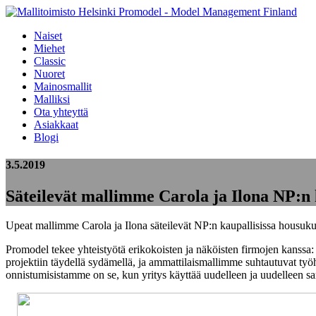
Naiset
Miehet
Classic
Nuoret
Mainosmallit
Malliksi
Ota yhteyttä
Asiakkaat
Blogi
3.5.2019
Säteilevät mallimme Carola ja Ilona NP:n 
Upeat mallimme Carola ja Ilona säteilevät NP:n kaupallisissa housuku
Promodel tekee yhteistyötä erikokoisten ja näköisten firmojen kanssa: 
projektiin täydellä sydämellä, ja ammattilaismallimme suhtautuvat työ
onnistumisistamme on se, kun yritys käyttää uudelleen ja uudelleen s