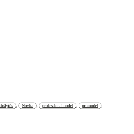
,
,
,
,
inäytös
Novita
professionalmodel
promodel