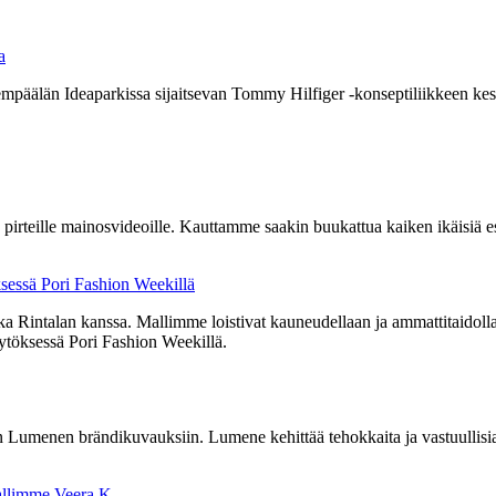
a
päälän Ideaparkissa sijaitsevan Tommy Hilfiger -konseptiliikkeen kesä
 pirteille mainosvideoille. Kauttamme saakin buukattua kaiken ikäisiä es
sessä Pori Fashion Weekillä
a Rintalan kanssa. Mallimme loistivat kauneudellaan ja ammattitaidollaa
töksessä Pori Fashion Weekillä.
Lumenen brändikuvauksiin. Lumene kehittää tehokkaita ja vastuullisia
mallimme Veera K