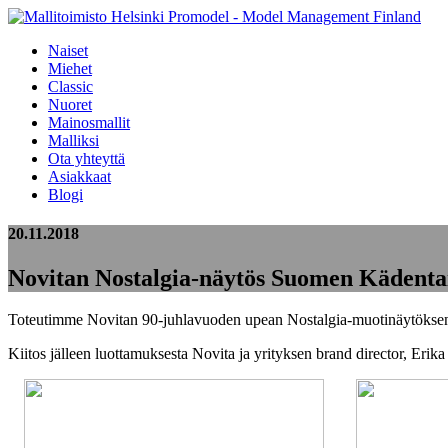
Naiset
Miehet
Classic
Nuoret
Mainosmallit
Malliksi
Ota yhteyttä
Asiakkaat
Blogi
20.11.2018
Novitan Nostalgia-näytös Suomen Kädentai
Toteutimme Novitan 90-juhlavuoden upean Nostalgia-muotinäytöksen 
Kiitos jälleen luottamuksesta Novita ja yrityksen brand director, Eri