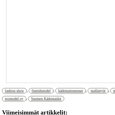
,
,
,
,
fashion show
finnishmodel
kädentaitomessut
mallintyöt
m
,
promodel oy
Suomen Kädentaidot
Viimeisimmät artikkelit: