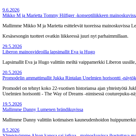
9.6.2026
Mikko M ja Marietta Tommy Hilfiger -konseptiliikkeen mainoskuviss
Mallimme Mikko M ja Marietta esittelevät tuoreissa mainoskuvissa Lem
Kesäsesongin tuotteet ovatkin liikkeessä juuri nyt parhaimmillaan.
29.5.2026
Liberon mainosvideoilla lapsimallit Eva ja Hugo
Lapsimallit Eva ja Hugo valittiin meiltä vaippamerkki Liberon uusille,
20.5.2026
Promodelin ammattimallit Jukka Rintalan Unelmien horisontti -näytök
Promodel on tehnyt koko 22-vuotisen historiansa ajan yhteistyötä Jukk
Unelmien horisontti - The Way of Dreams -nimisessä couturepuku-näy
19.5.2026
Mallimme Danny Lumenen brändikuvissa
Mallimme Danny valittiin kotimaisen kauneudenhoidon huippumerkin 
8.5.2026
Yhteistyömme Alpan kanssa sai jatkoa - mainoskuvissa ihastuttava 