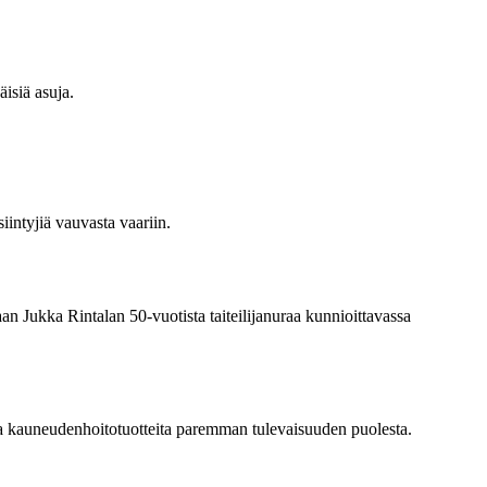
isiä asuja.
iintyjiä vauvasta vaariin.
n Jukka Rintalan 50-vuotista taiteilijanuraa kunnioittavassa
 kauneudenhoitotuotteita paremman tulevaisuuden puolesta.