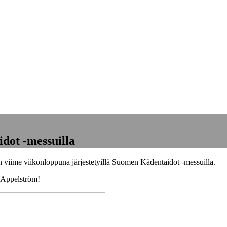
dot -messuilla
viime viikonloppuna järjestetyillä Suomen Kädentaidot -messuilla.
ka Appelström!