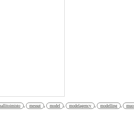
,
,
,
,
,
allitoimisto
messut
model
modelagency
modelling
muot