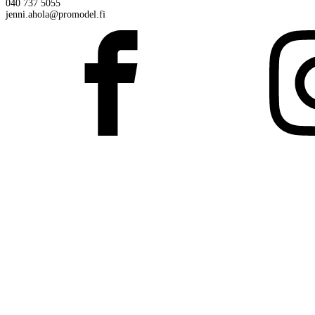
040 737 5055
jenni.ahola@promodel.fi