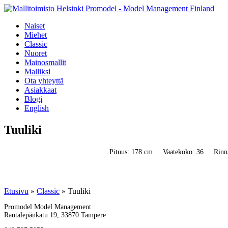
Naiset
Miehet
Classic
Nuoret
Mainosmallit
Malliksi
Ota yhteyttä
Asiakkaat
Blogi
English
Tuuliki
Pituus: 178 cm
Vaatekoko: 36
Rinn
Etusivu
»
Classic
»
Tuuliki
Promodel Model Management
Rautalepänkatu 19, 33870 Tampere