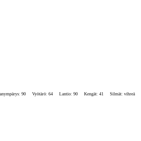
anympärys: 90
Vyötärö: 64
Lantio: 90
Kengät: 41
Silmät: vihreä