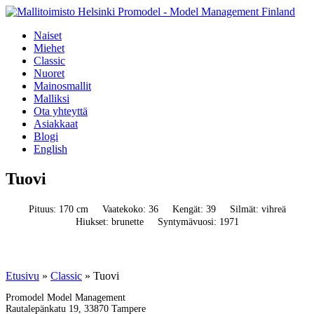
Naiset
Miehet
Classic
Nuoret
Mainosmallit
Malliksi
Ota yhteyttä
Asiakkaat
Blogi
English
Tuovi
Pituus: 170 cm
Vaatekoko: 36
Kengät: 39
Silmät: vihreä
Hiukset: brunette
Syntymävuosi: 1971
Etusivu
»
Classic
»
Tuovi
Promodel Model Management
Rautalepänkatu 19, 33870 Tampere