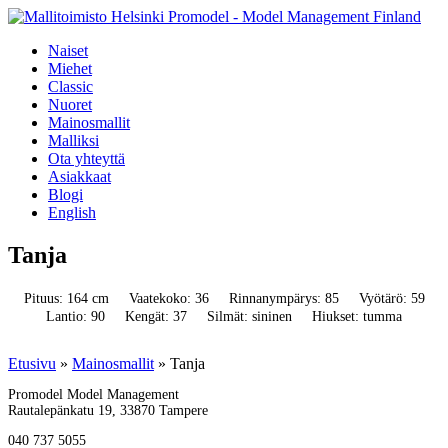
Naiset
Miehet
Classic
Nuoret
Mainosmallit
Malliksi
Ota yhteyttä
Asiakkaat
Blogi
English
Tanja
Pituus: 164 cm
Vaatekoko: 36
Rinnanympärys: 85
Vyötärö: 59
Lantio: 90
Kengät: 37
Silmät: sininen
Hiukset: tumma
Etusivu
»
Mainosmallit
»
Tanja
Promodel Model Management
Rautalepänkatu 19, 33870 Tampere
040 737 5055