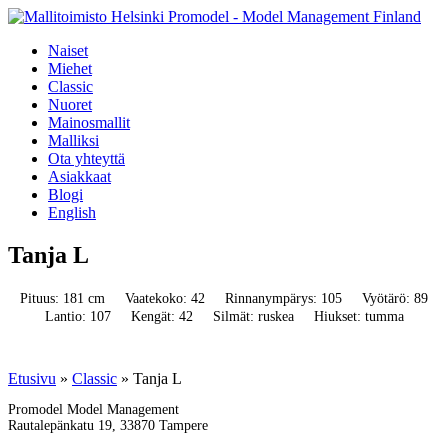
Naiset
Miehet
Classic
Nuoret
Mainosmallit
Malliksi
Ota yhteyttä
Asiakkaat
Blogi
English
Tanja L
Pituus: 181 cm
Vaatekoko: 42
Rinnanympärys: 105
Vyötärö: 89
Lantio: 107
Kengät: 42
Silmät: ruskea
Hiukset: tumma
Etusivu
»
Classic
»
Tanja L
Promodel Model Management
Rautalepänkatu 19, 33870 Tampere