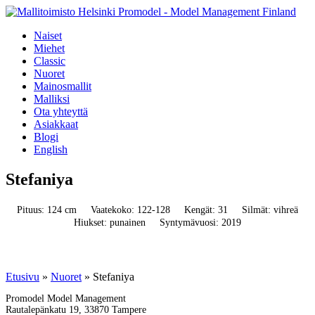
Naiset
Miehet
Classic
Nuoret
Mainosmallit
Malliksi
Ota yhteyttä
Asiakkaat
Blogi
English
Stefaniya
Pituus: 124 cm
Vaatekoko: 122-128
Kengät: 31
Silmät: vihreä
Hiukset: punainen
Syntymävuosi: 2019
Etusivu
»
Nuoret
»
Stefaniya
Promodel Model Management
Rautalepänkatu 19, 33870 Tampere