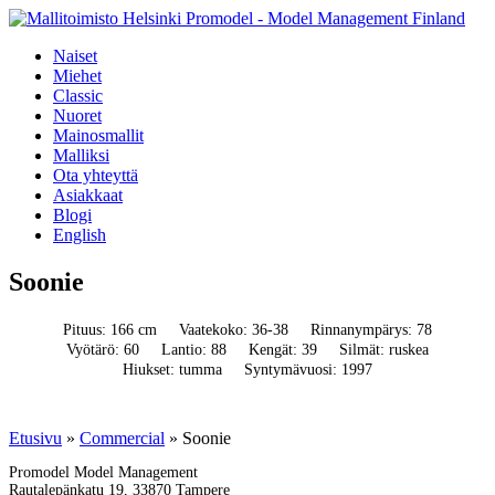
Naiset
Miehet
Classic
Nuoret
Mainosmallit
Malliksi
Ota yhteyttä
Asiakkaat
Blogi
English
Soonie
Pituus: 166 cm
Vaatekoko: 36-38
Rinnanympärys: 78
Vyötärö: 60
Lantio: 88
Kengät: 39
Silmät: ruskea
Hiukset: tumma
Syntymävuosi: 1997
Etusivu
»
Commercial
»
Soonie
Promodel Model Management
Rautalepänkatu 19, 33870 Tampere