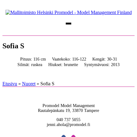
Sofia S
Pituus: 116 cm
Vaatekoko: 116-122
Kengät: 30-31
Silmät: ruskea
Hiukset: brunette
Syntymävuosi: 2013
Etusivu
»
Nuoret
»
Sofia S
Promodel Model Management
Rautalepänkatu 19, 33870 Tampere
040 737 5055
jenni.ahola@promodel.fi