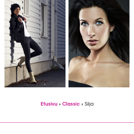
Etusivu
»
Classic
»
Silja