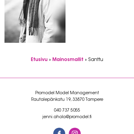
Etusivu
»
Mainosmallit
»
Santtu
Promodel Model Management
Rautalepänkatu 19, 33870 Tampere
040 737 5055
jenni.ahola@promodel.fi