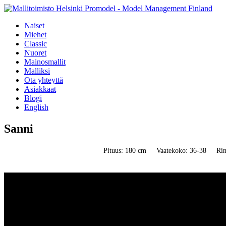
Naiset
Miehet
Classic
Nuoret
Mainosmallit
Malliksi
Ota yhteyttä
Asiakkaat
Blogi
English
Sanni
Pituus: 180 cm
Vaatekoko: 36-38
Ri