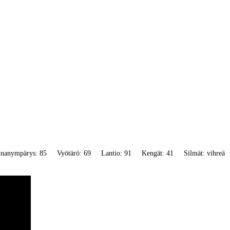
nnanympärys: 85
Vyötärö: 69
Lantio: 91
Kengät: 41
Silmät: vihreä